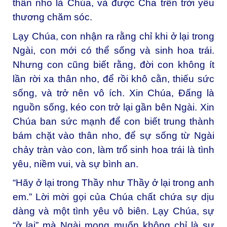
thân nho là Chúa, và được Cha trên trời yêu
thương chăm sóc.
Lạy Chúa, con nhận ra rằng chỉ khi ở lại trong
Ngài, con mới có thể sống và sinh hoa trái.
Nhưng con cũng biết rằng, đời con không ít
lần rời xa thân nho, để rồi khô cằn, thiếu sức
sống, và trở nên vô ích. Xin Chúa, Đấng là
nguồn sống, kéo con trở lại gần bên Ngài. Xin
Chúa ban sức mạnh để con biết trung thành
bám chặt vào thân nho, để sự sống từ Ngài
chảy tràn vào con, làm trổ sinh hoa trái là tình
yêu, niềm vui, và sự bình an.
“Hãy ở lại trong Thầy như Thầy ở lại trong anh
em.” Lời mời gọi của Chúa chất chứa sự dịu
dàng và một tình yêu vô biên. Lạy Chúa, sự
“ở lại” mà Ngài mong muốn không chỉ là sự