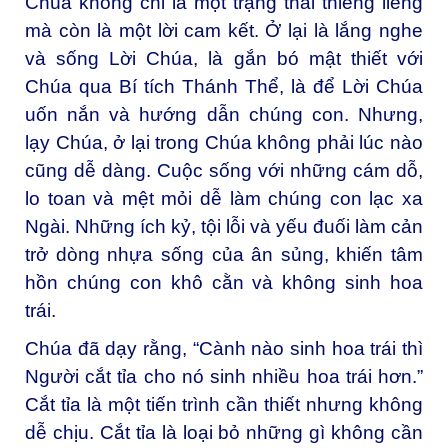
Chúa không chỉ là một trạng thái thiêng liêng
mà còn là một lời cam kết. Ở lại là lắng nghe
và sống Lời Chúa, là gắn bó mật thiết với
Chúa qua Bí tích Thánh Thể, là để Lời Chúa
uốn nắn và hướng dẫn chúng con. Nhưng,
lạy Chúa, ở lại trong Chúa không phải lúc nào
cũng dễ dàng. Cuộc sống với những cám dỗ,
lo toan và mệt mỏi dễ làm chúng con lạc xa
Ngài. Những ích kỷ, tội lỗi và yếu đuối làm cản
trở dòng nhựa sống của ân sủng, khiến tâm
hồn chúng con khô cằn và không sinh hoa
trái.
Chúa đã dạy rằng, “Cành nào sinh hoa trái thì
Người cắt tỉa cho nó sinh nhiều hoa trái hơn.”
Cắt tỉa là một tiến trình cần thiết nhưng không
dễ chịu. Cắt tỉa là loại bỏ những gì không cần