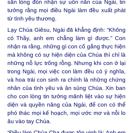
sẵn lòng đón nhận sự uốn nắn của Ngài, tin
tưởng rằng mọi điều Ngài làm đều xuất phát
từ tình yêu thương.
Lạy Chúa Giêsu, Ngài đã khẳng định: “Không
có Thầy, anh em chẳng làm gì được.” Con
nhận ra rằng, những gì con cố gắng thực hiện
mà không có sự hiện diện của Chúa thì chỉ là
những nỗ lực trống rỗng. Nhưng khi con ở lại
trong Ngài, mọi việc con làm đều có ý nghĩa,
và hoa trái con sinh ra chính là những chứng
nhân của tình yêu và ân sủng Chúa. Xin ban
cho con lòng tin tưởng mãnh liệt vào sự hiện
diện và quyền năng của Ngài, để con có thể
phó thác mọi kế hoạch, mọi ước mơ và nỗi lo
âu vào tay Chúa.
“Điều làm Chúa Cha được tôn vinh là: Anh em