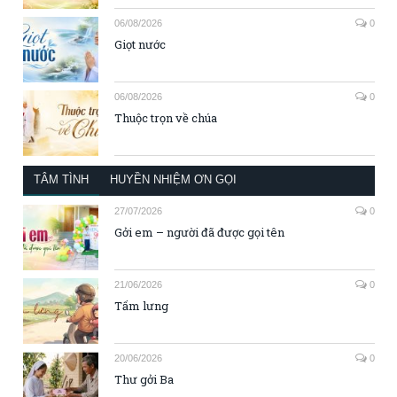
06/08/2026
0
Giọt nước
06/08/2026
0
Thuộc trọn về chúa
TÂM TÌNH
HUYỀN NHIỆM ƠN GỌI
27/07/2026
0
Gởi em – người đã được gọi tên
21/06/2026
0
Tấm lưng
20/06/2026
0
Thư gởi Ba