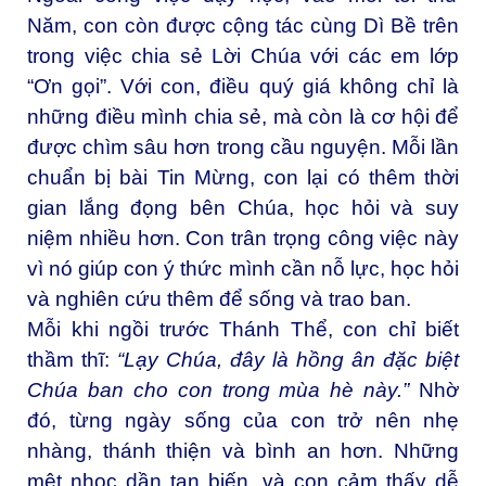
Năm, con còn được cộng tác cùng Dì Bề trên
trong việc chia sẻ Lời Chúa với các em lớp
“Ơn gọi”. Với con, điều quý giá không chỉ là
những điều mình chia sẻ, mà còn là cơ hội để
được chìm sâu hơn trong cầu nguyện. Mỗi lần
chuẩn bị bài Tin Mừng, con lại có thêm thời
gian lắng đọng bên Chúa, học hỏi và suy
niệm nhiều hơn. Con trân trọng công việc này
vì nó giúp con ý thức mình cần nỗ lực, học hỏi
và nghiên cứu thêm để sống và trao ban.
Mỗi khi ngồi trước Thánh Thể, con chỉ biết
thầm thĩ:
“Lạy Chúa, đây là hồng ân đặc biệt
Chúa ban cho con trong mùa hè này.”
Nhờ
đó, từng ngày sống của con trở nên nhẹ
nhàng, thánh thiện và bình an hơn. Những
mệt nhọc dần tan biến, và con cảm thấy dễ