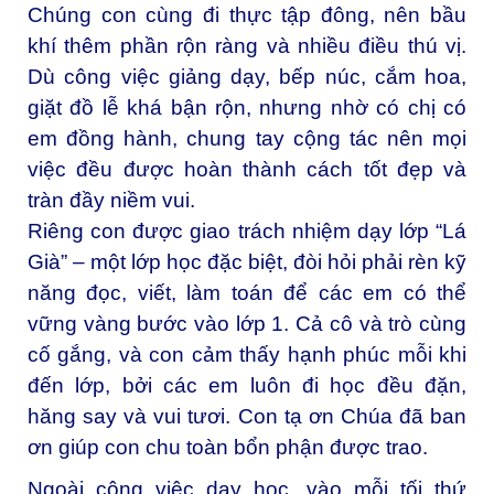
Chúng con cùng đi thực tập đông, nên bầu
khí thêm phần rộn ràng và nhiều điều thú vị.
Dù công việc giảng dạy, bếp núc, cắm hoa,
giặt đồ lễ khá bận rộn, nhưng nhờ có chị có
em đồng hành, chung tay cộng tác nên mọi
việc đều được hoàn thành cách tốt đẹp và
tràn đầy niềm vui.
Riêng con được giao trách nhiệm dạy lớp “Lá
Già” – một lớp học đặc biệt, đòi hỏi phải rèn kỹ
năng đọc, viết, làm toán để các em có thể
vững vàng bước vào lớp 1. Cả cô và trò cùng
cố gắng, và con cảm thấy hạnh phúc mỗi khi
đến lớp, bởi các em luôn đi học đều đặn,
hăng say và vui tươi. Con tạ ơn Chúa đã ban
ơn giúp con chu toàn bổn phận được trao.
Ngoài công việc dạy học, vào mỗi tối thứ