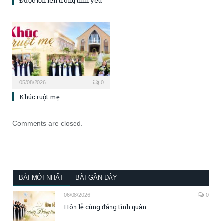
Được lớn lên trong tình yêu
05/08/2026
0
Khúc ruột mẹ
Comments are closed.
BÀI MỚI NHẤT
BÀI GẦN ĐÂY
06/08/2026
0
Hôn lễ cùng đấng tình quân