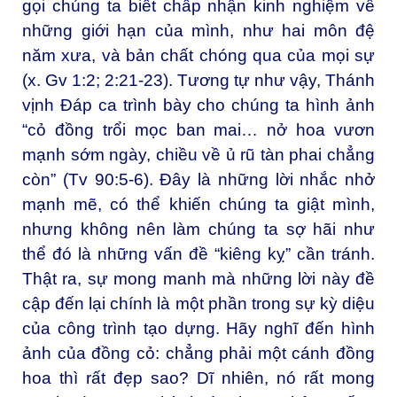
gọi chúng ta biết chấp nhận kinh nghiệm về
những giới hạn của mình, như hai môn đệ
năm xưa, và bản chất chóng qua của mọi sự
(x. Gv 1:2; 2:21-23). Tương tự như vậy, Thánh
vịnh Đáp ca trình bày cho chúng ta hình ảnh
“cỏ đồng trổi mọc ban mai… nở hoa vươn
mạnh sớm ngày, chiều về ủ rũ tàn phai chẳng
còn” (Tv 90:5-6). Đây là những lời nhắc nhở
mạnh mẽ, có thể khiến chúng ta giật mình,
nhưng không nên làm chúng ta sợ hãi như
thể đó là những vấn đề “kiêng kỵ” cần tránh.
Thật ra, sự mong manh mà những lời này đề
cập đến lại chính là một phần trong sự kỳ diệu
của công trình tạo dựng. Hãy nghĩ đến hình
ảnh của đồng cỏ: chẳng phải một cánh đồng
hoa thì rất đẹp sao? Dĩ nhiên, nó rất mong