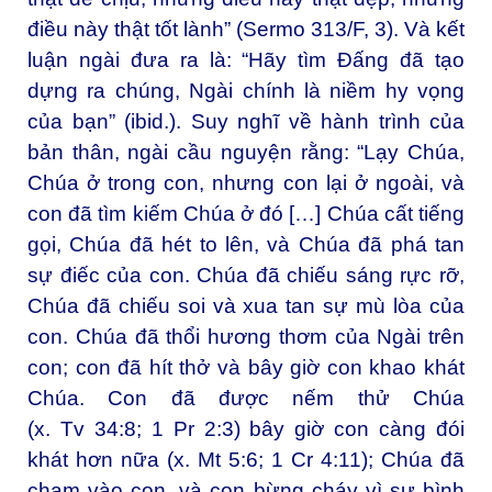
điều này thật tốt lành” (Sermo 313/F, 3). Và kết
luận ngài đưa ra là: “Hãy tìm Đấng đã tạo
dựng ra chúng, Ngài chính là niềm hy vọng
của bạn” (ibid.). Suy nghĩ về hành trình của
bản thân, ngài cầu nguyện rằng: “Lạy Chúa,
Chúa ở trong con, nhưng con lại ở ngoài, và
con đã tìm kiếm Chúa ở đó […] Chúa cất tiếng
gọi, Chúa đã hét to lên, và Chúa đã phá tan
sự điếc của con. Chúa đã chiếu sáng rực rỡ,
Chúa đã chiếu soi và xua tan sự mù lòa của
con. Chúa đã thổi hương thơm của Ngài trên
con; con đã hít thở và bây giờ con khao khát
Chúa. Con đã được nếm thử Chúa
(x. Tv 34:8; 1 Pr 2:3) bây giờ con càng đói
khát hơn nữa (x. Mt 5:6; 1 Cr 4:11); Chúa đã
chạm vào con, và con bừng cháy vì sự bình