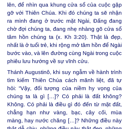
lên, để nhìn qua khung cửa sổ của cuộc gặp
gỡ với Thiên Chúa. Khi đó chúng ta sẽ nhận
ra mình đang ở trước mặt Ngài, Đấng đang
chờ đợi chúng ta, đang nhẹ nhàng gõ cửa sổ
tâm hồn chúng ta (x. Kh 3:20). Thật là đẹp,
nhất là ở tuổi trẻ, khi rộng mở tâm hồn để Ngài
bước vào, và lên đường cùng Ngài trong cuộc
phiêu lưu hướng về sự vĩnh cửu.
Thánh Augustinô, khi suy ngẫm về hành trình
tìm kiếm Thiên Chúa cách mãnh liệt, đã tự
hỏi: “Vậy, đối tượng của niềm hy vọng của
chúng ta là gì […]? Có phải là đất không?
Không. Có phải là điều gì đó đến từ mặt đất,
chẳng hạn như vàng, bạc, cây cối, mùa
màng, hay nước chăng […]? Những điều này
thật dễ chịu, những điều này thật đẹp, những