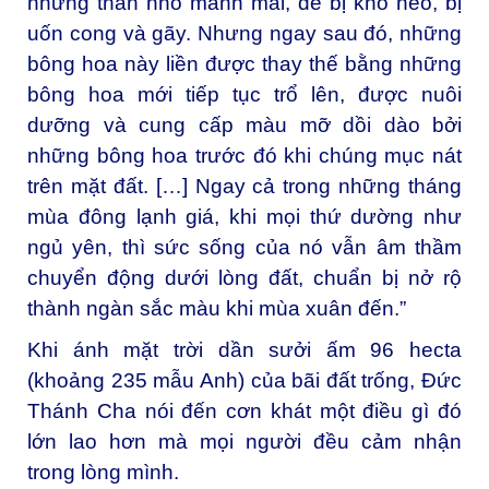
những thân nhỏ mảnh mai, dễ bị khô héo, bị
uốn cong và gãy. Nhưng ngay sau đó, những
bông hoa này liền được thay thế bằng những
bông hoa mới tiếp tục trổ lên, được nuôi
dưỡng và cung cấp màu mỡ dồi dào bởi
những bông hoa trước đó khi chúng mục nát
trên mặt đất. […] Ngay cả trong những tháng
mùa đông lạnh giá, khi mọi thứ dường như
ngủ yên, thì sức sống của nó vẫn âm thầm
chuyển động dưới lòng đất, chuẩn bị nở rộ
thành ngàn sắc màu khi mùa xuân đến.”
Khi ánh mặt trời dần sưởi ấm 96 hecta
(khoảng 235 mẫu Anh) của bãi đất trống, Đức
Thánh Cha nói đến cơn khát một điều gì đó
lớn lao hơn mà mọi người đều cảm nhận
trong lòng mình.