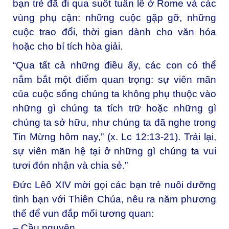
bạn trẻ đã đi qua suốt tuần lễ ở Rome và các
vùng phụ cận: những cuộc gặp gỡ, những
cuộc trao đổi, thời gian dành cho văn hóa
hoặc cho bí tích hòa giải.
“Qua tất cả những điều ấy, các con có thể
nắm bắt một điểm quan trọng: sự viên mãn
của cuộc sống chúng ta không phụ thuộc vào
những gì chúng ta tích trữ hoặc những gì
chúng ta sở hữu, như chúng ta đã nghe trong
Tin Mừng hôm nay,” (x. Lc 12:13-21). Trái lại,
sự viên mãn hệ tại ở những gì chúng ta vui
tươi đón nhận và chia sẻ.”
Đức Lêô XIV mời gọi các bạn trẻ nuôi dưỡng
tình bạn với Thiên Chúa, nêu ra năm phương
thế để vun đắp mối tương quan:
– Cầu nguyện