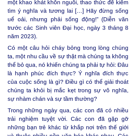
một khao khát khôn nguôi, thao thức để kiếm
tìm ý nghĩa và tương lai […] Hãy đừng sống
uể oải, nhưng phải sống động!” (
Diễn văn
trước các Sinh viên Đại học
, ngày 3 tháng 8
năm 2023).
Có một câu hỏi cháy bỏng trong lòng chúng
ta, một nhu cầu về sự thật mà chúng ta không
thể bỏ qua, nó khiến chúng ta phải tự hỏi: Đâu
là hạnh phúc đích thực? Ý nghĩa đích thực
của cuộc sống là gì? Điều gì có thể giải thoát
chúng ta khỏi bị mắc kẹt trong sự vô nghĩa,
sự nhàm chán và sự tầm thường?
Trong những ngày qua, các con đã có nhiều
trải nghiệm tuyệt vời. Các con đã gặp gỡ
những bạn trẻ khác từ khắp nơi trên thế giới
và thuộc nhiều nền văn hóa khác nhau. Các