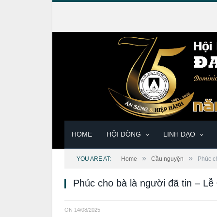
HOME
HỘI DÒNG
LINH ĐẠO
»
»
YOU ARE AT:
Home
Cầu nguyện
Phúc ch
Phúc cho bà là người đã tin – L
ON
14/08/2025