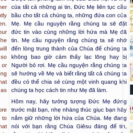
her
của tất cả những ai tin, Đức Mẹ liên tục cầu
tly
bầu cho tất cả chúng ta, những đứa con của
en.
Mẹ. Mẹ cầu nguyện rằng chúng ta sẽ đặt
our
đức tin vào cùng những lời hứa mà Mẹ đã
she
tin. Mẹ cầu nguyện rằng chúng ta sẽ nhớ
ill
đến lòng trung thành của Chúa để chúng ta
 so
không bao giờ cảm thấy lạc lõng hay bị
 or
Người bỏ rơi. Mẹ cầu nguyện rằng chúng ta
ing
sẽ hướng về Mẹ và biết rằng tất cả chúng ta
hat
đều có thể chia sẻ cùng một vinh quang khi
 as
chúng ta học cách tin như Mẹ đã làm.
Hôm nay, hãy tưởng tượng Đức Mẹ đứng
ore
trước mặt bạn, nhẹ nhàng thúc giục bạn hãy
 to
nắm giữ những lời hứa của Chúa. Mẹ đang
hat
nói với bạn rằng Chúa Giêsu đáng để tin,