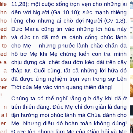
ife
11,28); một cuộc sống trọn vẹn cho những ai
ohn
đến với Người (Ga 10,10); sức mạnh thiêng
who
liêng cho những ai chờ đợi Người (Cv 1,8).
ved
Đức Maria cũng tin vào những lời hứa này
ith
và đức tin đã mở ra cánh cổng phúc lành
 to
cho Mẹ – những phước lành chắc chắn đã
ted
hỗ trợ Mẹ khi Mẹ chứng kiến ​​con trai mình
e a
chịu đựng cái chết đau đớn kéo dài trên cây
n a
thập tự. Cuối cùng, tất cả những lời hứa đó
ses
đã được ứng nghiệm trọn vẹn trong sự Lên
her
Trời của Mẹ vào vinh quang thiên đàng!
!
Chúng ta có thể nghĩ rằng giờ đây khi đã ở
 in
trên thiên đàng, Đức Mẹ chỉ đơn giản là đang
all
tận hưởng mọi phúc lành mà Chúa dành cho
er.
Mẹ. Nhưng điều đó hoàn toàn không đúng!
ned
Được tôn phong làm Mẹ của Giáo hội và Mẹ