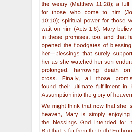
the weary (Matthew 11:28); a full l
for those who come to him (J
10:10); spiritual power for those 
wait on him (Acts 1:8). Mary belie
in these promises, too, and that fa
opened the floodgates of blessing
her—blessings that surely suppor
her as she watched her son endur
prolonged, harrowing death o
cross. Finally, all those promi
found their ultimate fulfillment in 
Assumption into the glory of heaven
We might think that now that she is
heaven, Mary is simply enjoying 
the blessings God intended for h
But that is far from the truth! Enthro