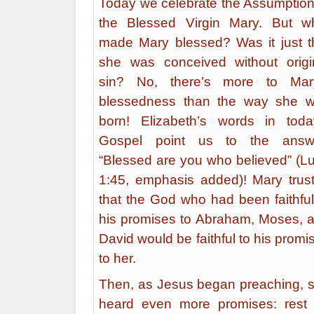
Today we celebrate the Assumption
the Blessed Virgin Mary. But w
made Mary blessed? Was it just t
she was conceived without origi
sin? No, there’s more to Mar
blessedness than the way she 
born! Elizabeth’s words in toda
Gospel point us to the answ
“Blessed are you who believed” (L
1:45, emphasis added)! Mary trus
that the God who had been faithful
his promises to Abraham, Moses, 
David would be faithful to his promi
to her.
Then, as Jesus began preaching, 
heard even more promises: rest 