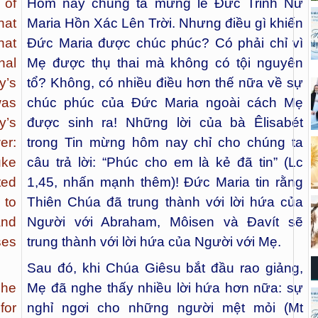
 of
Hôm nay chúng ta mừng lễ Đức Trinh Nữ
hat
Maria Hồn Xác Lên Trời. Nhưng điều gì khiến
hat
Đức Maria được chúc phúc? Có phải chỉ vì
nal
Mẹ được thụ thai mà không có tội nguyên
y’s
tổ? Không, có nhiều điều hơn thế nữa về sự
was
chúc phúc của Đức Maria ngoài cách Mẹ
y’s
được sinh ra! Những lời của bà Êlisabét
er:
trong Tin mừng hôm nay chỉ cho chúng ta
uke
câu trả lời: “Phúc cho em là kẻ đã tin” (Lc
ted
1,45, nhấn mạnh thêm)! Đức Maria tin rằng
 to
Thiên Chúa đã trung thành với lời hứa của
and
Người với Abraham, Môisen và Đavít sẽ
ses
trung thành với lời hứa của Người với Mẹ.
Sau đó, khi Chúa Giêsu bắt đầu rao giảng,
she
Mẹ đã nghe thấy nhiều lời hứa hơn nữa: sự
for
nghỉ ngơi cho những người mệt mỏi (Mt