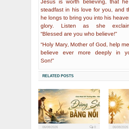
Jesus is worth believing, that he
steadfast in his love for you, and t
he longs to bring you into his heave
glory. Listen as she exclai
“Blessed are you who believe!”
“Holy Mary, Mother of God, help me
believe ever more deeply in y
Son!”
RELATED POSTS
06/08/2026
0
06/08/2026