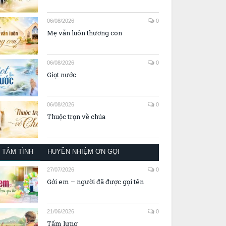
06/08/2026
0
Mẹ vẫn luôn thương con
06/08/2026
0
Giọt nước
06/08/2026
0
Thuộc trọn về chúa
TÂM TÌNH
HUYỀN NHIỆM ƠN GỌI
27/07/2026
0
Gởi em – người đã được gọi tên
21/06/2026
0
Tấm lưng