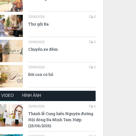
20/06/2026
0
Thư gởi Ba
20/06/2026
0
Chuyến xe đêm
20/06/2026
0
Đời con có bố
VIDEO
HÌNH ẢNH
25/06/2026
0
Thánh lễ Cung hiến Nguyện đường
Hội dòng Đa Minh Tam Hiệp
(25/06/2016)