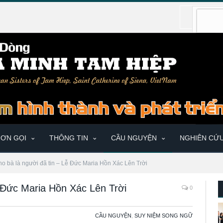
ƠN GỌI
THÔNG TIN
CẦU NGUYỆN
NGHIÊN CỨ
o bà là người đã tin – Lễ Đức Maria Hồn Xác Lên Trời
ễ Đức Maria Hồn Xác Lên Trời
0
CẦU NGUYỆN
,
SUY NIỆM SONG NGỮ