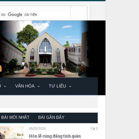
U
VĂN HÓA
TƯ LIỆU
BÀI MỚI NHẤT
BÀI GẦN ĐÂY
06/08/2026
0
Hôn lễ cùng đấng tình quân