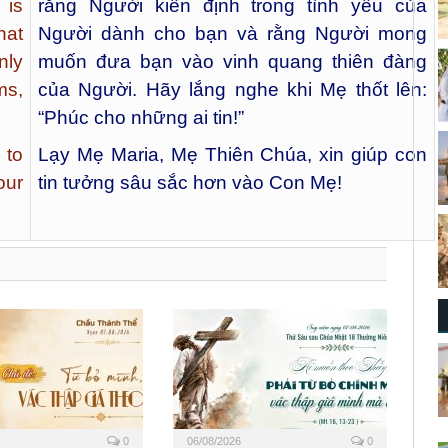
 is
rằng Người kiên định trong tình yêu của
hat
Người dành cho bạn và rằng Người mong
nly
muốn đưa bạn vào vinh quang thiên đàng
ms,
của Người. Hãy lắng nghe khi Mẹ thốt lên:
“Phúc cho những ai tin!”
 to
Lạy Mẹ Maria, Mẹ Thiên Chúa, xin giúp con
our
tin tưởng sâu sắc hơn vào Con Mẹ!
0
06/08/2026
0