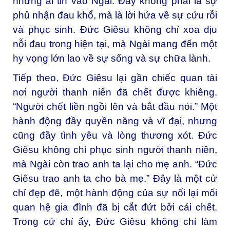
những ai tin vào Ngài. Đây không phải là sự
phủ nhận đau khổ, mà là lời hứa về sự cứu rỗi
và phục sinh. Đức Giêsu không chỉ xoa dịu
nỗi đau trong hiện tại, mà Ngài mang đến một
hy vọng lớn lao về sự sống và sự chữa lành.
Tiếp theo, Đức Giêsu lại gần chiếc quan tài
nơi người thanh niên đã chết được khiêng.
“Người chết liền ngồi lên và bắt đầu nói.” Một
hành động đầy quyền năng và vĩ đại, nhưng
cũng đầy tình yêu và lòng thương xót. Đức
Giêsu không chỉ phục sinh người thanh niên,
mà Ngài còn trao anh ta lại cho mẹ anh. “Đức
Giêsu trao anh ta cho bà mẹ.” Đây là một cử
chỉ đẹp đẽ, một hành động của sự nối lại mối
quan hệ gia đình đã bị cắt đứt bởi cái chết.
Trong cử chỉ ấy, Đức Giêsu không chỉ làm