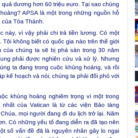
 quả dương hơn 60 triệu euro. Tại sao chúng
g hoảng? APSA là một trong những nguồn hỗ
ệc của Tòa Thánh.
c này, vì vậy phải chi trả tiền lương. Có một
Tôi không biết có quốc gia nào trên thế giới
 của chúng ta sẽ bị phá sản trong 30 năm
hung phải được nghiên cứu và xử lý. Nhưng
úng ta đang trong cuộc khủng hoảng, và rồi
p kế hoạch và nói, chúng ta phải đối phó với
cuộc khủng hoảng nghiêm trọng vì một trong
nhất của Vatican là từ các viện Bảo tàng
húa, mọi người đang đi du lịch trở lại. Năm
n. Có những yếu tố đang diễn ra đã tạo nên
t số vấn đề đã là nguyên nhân gây lo ngại