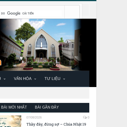
U
VĂN HÓA
TƯ LIỆU
BÀI MỚI NHẤT
BÀI GẦN ĐÂY
07/08/2026
0
Thầy đây, đừng sợ! – Chúa Nhật 19