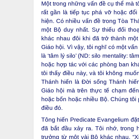
Một trong những vấn đề cụ thể mà tô
rất gần là tiếp tục phá vỡ hoặc đổ
hiện. Có nhiều vấn đề trong Tòa Thá
một Bộ duy nhất. Sự thiếu đối thoạ
khác nhau đôi khi đã trở thành một
Giáo hội. Vì vậy, tôi nghĩ có một vấ
là ‘tâm lý silo’ (ND: silo mentality: t
hoặc hợp tác với các phòng ban khá
tôi thấy điều này, và tôi không muố
Thánh hiến là Đời sống Thánh hiến, 
Giáo hội mà trên thực tế chạm đến
hoặc bốn hoặc nhiều Bộ. Chúng tôi p
điều đó.
Tông hiến Predicate Evangelium đặt
đã bắt đầu xảy ra. Tôi nhớ, trong 
trưởng từ một vài Bộ khác nhau, “X