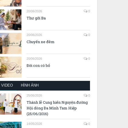
20/06/2026
0
Thư gởi Ba
20/06/2026
0
Chuyến xe đêm
20/06/2026
0
Đời con có bố
VIDEO
HÌNH ẢNH
25/06/2026
0
Thánh lễ Cung hiến Nguyện đường
Hội dòng Đa Minh Tam Hiệp
(25/06/2016)
14/05/2026
0