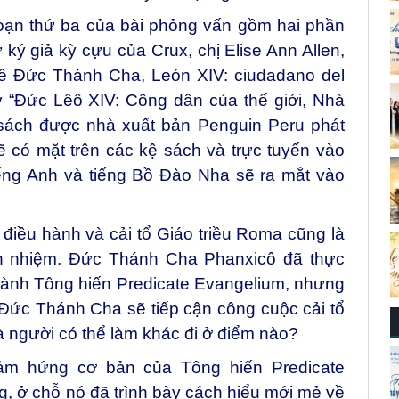
đoạn thứ ba của bài phỏng vấn gồm hai phần
ý giả kỳ cựu của Crux, chị Elise Ann Allen,
về Đức Thánh Cha,
León XIV: ciudadano del
y “Đức Lêô XIV: Công dân của thế giới, Nhà
 sách được nhà xuất bản Penguin Peru phát
 có mặt trên các kệ sách và trực tuyến vào
ếng Anh và tiếng Bồ Đào Nha sẽ ra mắt vào
điều hành và cải tổ Giáo triều Roma cũng là
h nhiệm. Đức Thánh Cha Phanxicô đã thực
thành Tông hiến Predicate Evangelium, nhưng
 Đức Thánh Cha sẽ tiếp cận công cuộc cải tổ
và người có thể làm khác đi ở điểm nào?
ảm hứng cơ bản của Tông hiến Predicate
ọng, ở chỗ nó đã trình bày cách hiểu mới mẻ về