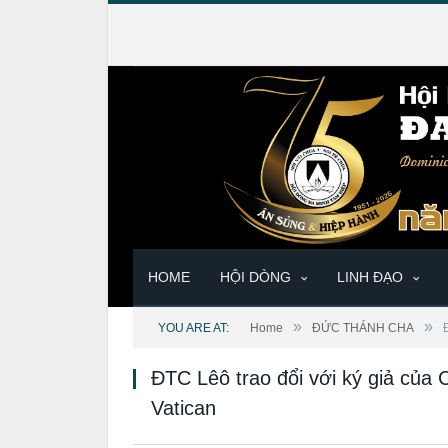
HOME
HỘI DÒNG
LINH ĐẠO
»
»
YOU ARE AT:
Home
ĐỨC THÁNH CHA
ĐTC Lêô trao đổi với ký giả của C
Vatican