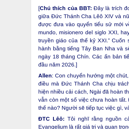
[
Chú thích của BBT:
Đây là trích 
giữa Đức Thánh Cha Lêô XIV và nữ k
được đưa vào quyển tiểu sử mới 
mundo, misionero del siglo XXI
, ha
truyền giáo của thế kỷ XXI.” Cuốn
hành bằng tiếng Tây Ban Nha và sẽ
ngày 18 tháng Chín. Các ấn bản ti
đầu năm 2026.]
Allen
: Con chuyển hướng một chút, 
điều mà Đức Thánh Cha chịu trác
hiện nhiều cải cách, Ngài đã hoàn 
vẫn còn một số việc chưa hoàn tất.
thế nào? Người sẽ tiếp tục việc gì, 
ĐTC Lêô:
Tôi nghĩ rằng nguồn c
Evangelium là rất giá trị và quan tr