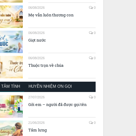
06/08/2026
0
Mẹ vẫn luôn thương con
06/08/2026
0
Giọt nước
06/08/2026
0
Thuộc trọn về chúa
TÂM TÌNH
HUYỀN NHIỆM ƠN GỌI
27/07/2026
0
Gởi em – người đã được gọi tên
21/06/2026
0
Tấm lưng