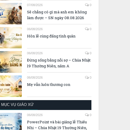
07/08/2026
0
Sẽ chẳng có gì mà anh em không
làm được – SN ngày 08.08.2026
06/08/2026
0
Hôn lễ cùng đấng tình quân
06/08/2026
0
Đừng sống bằng nỗi sợ – Chúa Nhật
19 Thường Niên, năm A
06/08/2026
0
Mẹ vẫn luôn thương con
MỤC VỤ GIÁO XỨ
06/08/2026
0
PowerPoint và bài giảng lễ Thiếu
Nhi – Chúa Nhật 19 Thường Niên,