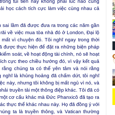
trong túi tiền này không phải lúc nào cũng
hải học cách tích cực làm việc cùng nhau cả
n sai lầm đã được đưa ra trong các năm gần
 rãi về việc mua tòa nhà đó ở London, Đại lộ
 mất vì chuyện đó. Tôi nghĩ ngay trong thời
 được thực hiện để đặt ra những biện pháp
kiểm soát, về hoạt động tài chính, nó sẽ hoạt
tích cực theo chiều hướng đó, vì vậy kết quả
 rằng chúng ta có thể yên tâm và nói rằng
 nghĩ là khủng hoảng đã chấm dứt, tôi nghĩ
việc này, nhưng tôi không bị mất ngủ vì nó, và
phải truyền tải một thông điệp khác. Tôi đã có
 một cơ cấu khác mà Đức Phanxicô đã tạo ra
các thực thể khác nhau này. Họ đã đồng ý với
húng ta là truyền thông, và Vatican thường