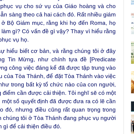
à phục vụ cho sứ vụ của Giáo hoàng và cho
ẵn sàng theo cả hai cách đó. Rất nhiều giám
còn ở Bộ Giám mục, rằng khi họ đến Roma, họ
 làm gì? Có vấn đề gì vậy? Thay vì hiểu rằng
phục vụ họ.
sự hiểu biết cơ bản, và rằng chúng tôi ở đây
g Tin Mừng, như chính tựa đề [Predicate
ợng công việc đáng kể đã được tập trung vào
ấu của Tòa Thánh, để đặt Tòa Thánh vào việc
như trong bất kỳ tổ chức nào của con người,
điểm cần được cải thiện. Tôi nghĩ sẽ có một
 một số quyết định đã được đưa ra có lẽ cần
o đó, nhưng điều cũng rất quan trọng trong
cách chúng tôi ở Tòa Thánh đang phục vụ người
 gì để cải thiện điều đó.