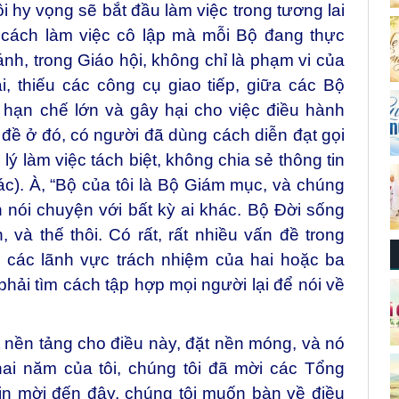
i hy vọng sẽ bắt đầu làm việc trong tương lai
i cách làm việc cô lập mà mỗi Bộ đang thực
nh, trong Giáo hội, không chỉ là phạm vi của
i, thiếu các công cụ giao tiếp, giữa các Bộ
 hạn chế lớn và gây hại cho việc điều hành
n đề ở đó, có người đã dùng cách diễn đạt gọi
âm lý làm việc tách biệt, không chia sẻ thông tin
c). À, “Bộ của tôi là Bộ Giám mục, và chúng
n nói chuyện với bất kỳ ai khác. Bộ Đời sống
và thế thôi. Có rất, rất nhiều vấn đề trong
 các lãnh vực trách nhiệm của hai hoặc ba
hải tìm cách tập hợp mọi người lại để nói về
 nền tảng cho điều này, đặt nền móng, và nó
hai năm của tôi, chúng tôi đã mời các Tổng
in mời đến đây, chúng tôi muốn bàn về điều