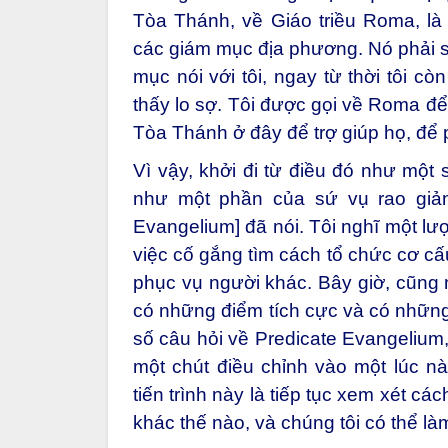
Tòa Thánh, về Giáo triều Roma, l
các giám mục địa phương. Nó phải s
mục nói với tôi, ngay từ thời tôi 
thấy lo sợ. Tôi được gọi về Roma để
Tòa Thánh ở đây để trợ giúp họ, để 
Vì vậy, khởi đi từ điều đó như một 
như một phần của sứ vụ rao giản
Evangelium] đã nói. Tôi nghĩ một lư
việc cố gắng tìm cách tổ chức cơ c
phục vụ người khác. Bây giờ, cũng 
có những điểm tích cực và có những 
số câu hỏi về Predicate Evangelium,
một chút điều chỉnh vào một lúc nà
tiến trình này là tiếp tục xem xét 
khác thế nào, và chúng tôi có thể làm