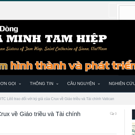
ƠN GỌI
THÔNG TIN
CẦU NGUYỆN
NGHIÊN CỨ
ĐTC Lêô trao đổi với ký giả của Crux về Giáo triều và Tài chính Vatican
rux về Giáo triều và Tài chính
0