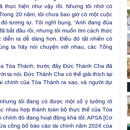
đã thực hiện như vậy rồi. Nhưng tôi nhớ có
“Trong 20 năm, tôi chưa bao giờ có một cuộc
 đó tương tự. Tôi nghĩ bụng, “Anh đang đùa
 đã bắt đầu rồi, nhưng tôi muốn tìm cách thức
 diễn ra dễ dàng hơn. Điều đó tất nhiên có
húng ta hãy nói chuyện với nhau, các Tổng
 của Tòa Thánh, trước đây Đức Thánh Cha đã
ời ta nói. Đức Thánh Cha có thể giải thích tại
ài chính của Tòa Thánh ra sao, và người dự
, nhưng tôi đang có được một số ý tưởng rõ
hác nhau hợp thành toàn bộ thực thể của Tòa
ài chính đó đang hoạt động khá tốt. APSA [Cơ
ừa công bố báo cáo tài chính năm 2024 của