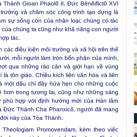
là Thánh Gioan Phaolô II, Đức Bênêđictô XVI
trường và chăm sóc công trình tạo dựng là
m sự sống còn của nhân loại; chúng có tác
ội của chúng ta cũng như khả năng con người
hợp tác.
n các điều kiện môi trường và xã hội trên thế
gười, mỗi người làm tròn bổn phận của mình,
 vượt qua những rào cản và giới hạn về vùng
 là tôn giáo. Chiều kích liên văn hóa và liên
 là một dấu chỉ đầy hứa hẹn cho những cuộc
 hơn trong tương lai, cũng như những sáng
ày phù hợp với định hướng mới của Hàn lâm
a Đức Thánh Cha Phanxicô, người đã mang
u đời này của Tòa Thánh.
 Theologiam Promovendam, kèm theo việc