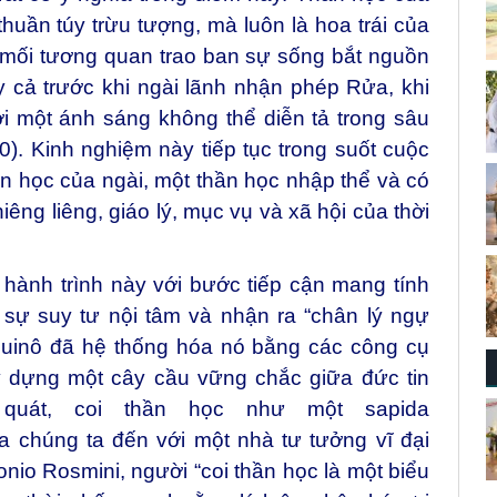
thuần túy trừu tượng, mà luôn là hoa trái của
mối tương quan trao ban sự sống bắt nguồn
 cả trước khi ngài lãnh nhận phép Rửa, khi
 một ánh sáng không thể diễn tả trong sâu
). Kinh nghiệm này tiếp tục trong suốt cuộc
ần học của ngài, một thần học nhập thể và có
ng liêng, giáo lý, mục vụ và xã hội của thời
hành trình này với bước tiếp cận mang tính
 sự suy tư nội tâm và nhận ra “chân lý ngự
quinô đã hệ thống hóa nó bằng các công cụ
ây dựng một cây cầu vững chắc giữa đức tin
quát, coi thần học như một sapida
ưa chúng ta đến với một nhà tư tưởng vĩ đại
io Rosmini, người “coi thần học là một biểu