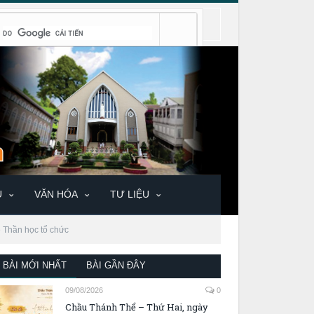
U
VĂN HÓA
TƯ LIỆU
ề Thần học tổ chức
BÀI MỚI NHẤT
BÀI GẦN ĐÂY
09/08/2026
0
Chầu Thánh Thể – Thứ Hai, ngày