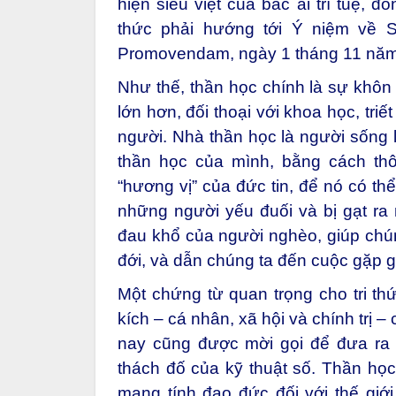
hiện siêu việt của bác ái trí tuệ, 
thức phải hướng tới Ý niệm về 
Promovendam, ngày 1 tháng 11 năm
Như thế, thần học chính là sự khôn
lớn hơn, đối thoại với khoa học, tri
người. Nhà thần học là người sống l
thần học của mình, bằng cách thô
“hương vị” của đức tin, để nó có th
những người yếu đuối và bị gạt ra
đau khổ của người nghèo, giúp chún
đới, và dẫn chúng ta đến cuộc gặp 
Một chứng từ quan trọng cho tri thứ
kích – cá nhân, xã hội và chính trị –
nay cũng được mời gọi để đưa ra 
thách đố của kỹ thuật số. Thần học 
mang tính đạo đức đối với thế giới