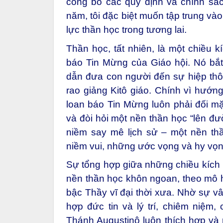
công bố các quy định và chính sá
năm, tôi đặc biệt muốn tập trung vào
lực thần học trong tương lai.
Thần học, tất nhiên, là một chiều k
báo Tin Mừng của Giáo hội. Nó bắt
dẫn đưa con người đến sự hiệp thôn
rao giảng Kitô giáo. Chính vì hướng
loan báo Tin Mừng luôn phải đối mặ
và đòi hỏi một nền thần học “lên đư
niềm say mê lịch sử – một nền th
niềm vui, những ước vọng và hy vọng
Sự tổng hợp giữa những chiều kích 
nền thần học khôn ngoan, theo mô h
bậc Thầy vĩ đại thời xưa. Nhờ sự vâ
hợp đức tin và lý trí, chiêm niệ
Thánh Augustinô luôn thích hợp và 