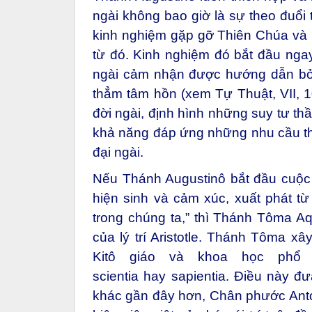
ngài không bao giờ là sự theo đuổi 
kinh nghiệm gặp gỡ Thiên Chúa và 
từ đó. Kinh nghiệm đó bắt đầu ngay
ngài cảm nhận được hướng dẫn bởi
thẳm tâm hồn (xem Tự Thuật, VII, 10
đời ngài, định hình những suy tư th
khả năng đáp ứng những nhu cầu thiê
đại ngài.
Nếu Thánh Augustinô bắt đầu cuộc 
hiện sinh và cảm xúc, xuất phát từ
trong chúng ta,” thì Thánh Tôma A
của lý trí Aristotle. Thánh Tôma x
Kitô giáo và khoa học phổ 
scientia hay sapientia. Điều này đ
khác gần đây hơn, Chân phước Anton