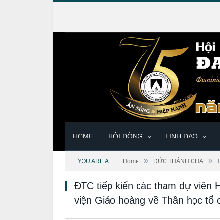
HOME
HỘI DÒNG
LINH ĐẠO
»
»
YOU ARE AT:
Home
ĐỨC THÁNH CHA
ĐTC tiếp kiến các tham dự viên 
viện Giáo hoàng về Thần học tổ 