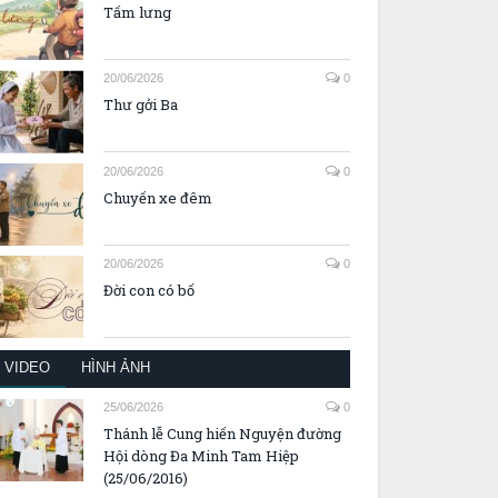
Tấm lưng
20/06/2026
0
Thư gởi Ba
20/06/2026
0
Chuyến xe đêm
20/06/2026
0
Đời con có bố
VIDEO
HÌNH ẢNH
25/06/2026
0
Thánh lễ Cung hiến Nguyện đường
Hội dòng Đa Minh Tam Hiệp
(25/06/2016)