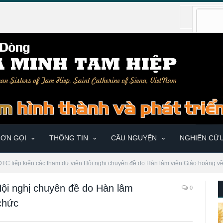
ƠN GỌI
THÔNG TIN
CẦU NGUYỆN
NGHIÊN CỨ
ĐTC tiếp kiến các tham dự viên Hội nghị chuyên đề do Hàn lâm viện Giáo hoàng v
Hội nghị chuyên đề do Hàn lâm
0
chức