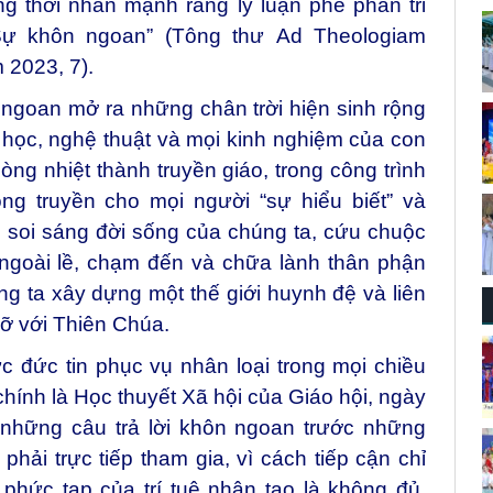
đồng thời nhấn mạnh rằng lý luận phê phán tri
Sự khôn ngoan” (Tông thư Ad Theologiam
 2023, 7).
 ngoan mở ra những chân trời hiện sinh rộng
ết học, nghệ thuật và mọi kinh nghiệm của con
òng nhiệt thành truyền giáo, trong công trình
ng truyền cho mọi người “sự hiểu biết” và
ể soi sáng đời sống của chúng ta, cứu chuộc
 ngoài lề, chạm đến và chữa lành thân phận
g ta xây dựng một thế giới huynh đệ và liên
gỡ với Thiên Chúa.
c đức tin phục vụ nhân loại trong mọi chiều
 chính là Học thuyết Xã hội của Giáo hội, ngày
những câu trả lời khôn ngoan trước những
phải trực tiếp tham gia, vì cách tiếp cận chỉ
 phức tạp của trí tuệ nhân tạo là không đủ.