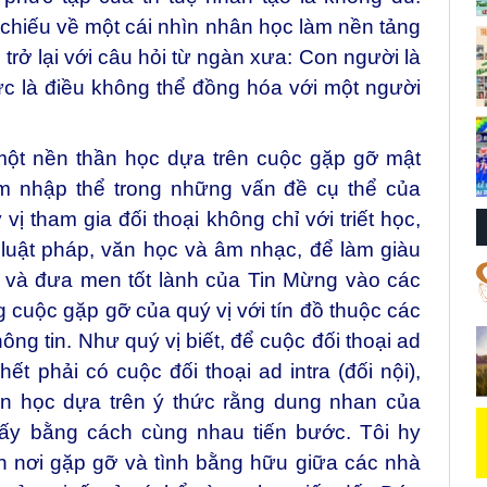
chiếu về một cái nhìn nhân học làm nền tảng
trở lại với câu hỏi từ ngàn xưa: Con người là
ức là điều không thể đồng hóa với một người
 một nền thần học dựa trên cuộc gặp gỡ mật
hằm nhập thể trong những vấn đề cụ thể của
vị tham gia đối thoại không chỉ với triết học,
ế, luật pháp, văn học và âm nhạc, để làm giàu
 và đưa men tốt lành của Tin Mừng vào các
cuộc gặp gỡ của quý vị với tín đồ thuộc các
ng tin. Như quý vị biết, để cuộc đối thoại ad
hết phải có cuộc đối thoại ad intra (đối nội),
hần học dựa trên ý thức rằng dung nhan của
hấy bằng cách cùng nhau tiến bước. Tôi hy
h nơi gặp gỡ và tình bằng hữu giữa các nhà