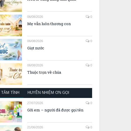
06/08/2026
0
Mẹ vẫn luôn thương con
06/08/2026
0
Giọt nước
06/08/2026
0
Thuộc trọn về chúa
TÂM TÌNH
HUYỀN NHIỆM ƠN GỌI
27/07/2026
0
Gởi em – người đã được gọi tên
21/06/2026
0