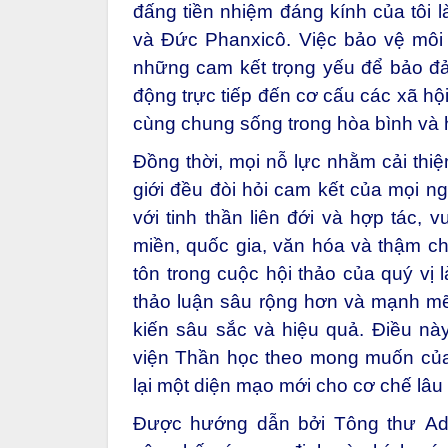
đấng tiền nhiệm đáng kính của tôi 
và Đức Phanxicô. Việc bảo vệ môi 
những cam kết trọng yếu để bảo đả
động trực tiếp đến cơ cấu các xã h
cùng chung sống trong hòa bình và 
Đồng thời, mọi nỗ lực nhằm cải thiệ
giới đều đòi hỏi cam kết của mọi n
với tinh thần liên đới và hợp tác,
miền, quốc gia, văn hóa và thậm chí
tôn trong cuộc hội thảo của quý vị
thảo luận sâu rộng hơn và mạnh mẽ
kiến sâu sắc và hiệu quả. Điều n
viện Thần học theo mong muốn củ
lại một diện mạo mới cho cơ chế lâ
Được hướng dẫn bởi Tông thư Ad