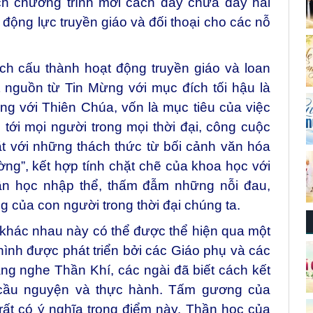
ch chương trình mới cách đây chưa đầy hai
 động lực truyền giáo và đối thoại cho các nỗ
ích cấu thành hoạt động truyền giáo và loan
 nguồn từ Tin Mừng với mục đích tối hậu là
g với Thiên Chúa, vốn là mục tiêu của việc
 tới mọi người trong mọi thời đại, công cuộc
t với những thách thức từ bối cảnh văn hóa
ờng”, kết hợp tính chặt chẽ của khoa học với
ần học nhập thể, thấm đẫm những nỗi đau,
 của con người trong thời đại chúng ta.
khác nhau này có thể được thể hiện qua một
ình được phát triển bởi các Giáo phụ và các
ng nghe Thần Khí, các ngài đã biết cách kết
m, cầu nguyện và thực hành. Tấm gương của
rất có ý nghĩa trong điểm này. Thần học của