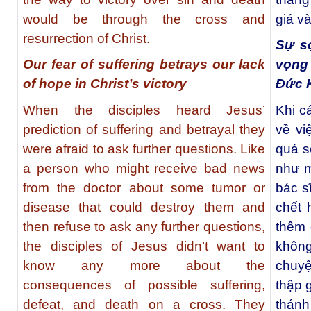
would be through the cross and
giá v
resurrection of Christ.
Sự sợ
Our fear of suffering betrays our lack
vọng 
of hope in Christ’s victory
Đức K
When the disciples heard Jesus’
Khi c
prediction of suffering and betrayal they
về vi
were afraid to ask further questions. Like
quá s
a person who might receive bad news
như m
from the doctor about some tumor or
bác s
disease that could destroy them and
chết 
then refuse to ask any further questions,
thêm 
the disciples of Jesus didn’t want to
khôn
know any more about the
chuyệ
consequences of possible suffering,
thập 
defeat, and death on a cross. They
thánh