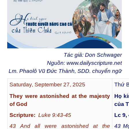
Tác giả: Don Schwager
Nguồn:
www.dailyscripture.net
Lm. Phaolô Vũ Đức Thành, SDD. chuyển ngữ
Saturday, September 27, 2025
Thứ B
They were astonished at the majesty
Họ ki
of God
của 
Scripture:
Luke 9:43-45
Lc 9,
43 And all were astonished at the
43
Mọ