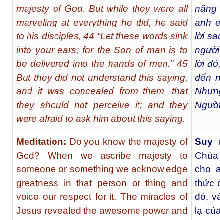
majesty of God. But while they were all
năng
marveling at everything he did, he said
anh e
to his disciples, 44 “Let these words sink
lời s
into your ears; for the Son of man is to
người 
be delivered into the hands of men.” 45
lời đó
But they did not understand this saying,
đến n
and it was concealed from them, that
Nhưn
they should not perceive it; and they
Người 
were afraid to ask him about this saying.
Meditation:
Do you know the majesty of
Suy 
God? When we ascribe majesty to
Chúa 
someone or something we acknowledge
cho a
greatness in that person or thing and
thức 
voice our respect for it. The miracles of
đó, v
Jesus revealed the awesome power and
lạ củ