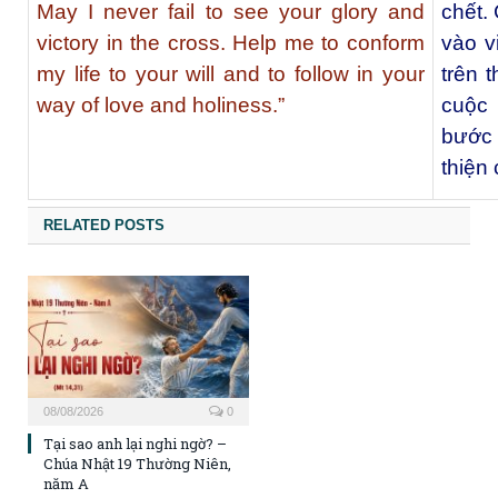
May I never fail to see your glory and
chết.
victory in the cross. Help me to conform
vào v
my life to your will and to follow in your
trên 
way of love and holiness.”
cuộc
bước 
thiện
RELATED POSTS
08/08/2026
0
Tại sao anh lại nghi ngờ? –
Chúa Nhật 19 Thường Niên,
năm A