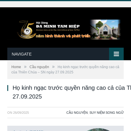
NAVIGATE
»
»
Home
Cầu nguyện
Họ kinh ngạc trước quyền năng cao cả
của Thiên Chúa – SN ngày 27.09.2025
Họ kinh ngạc trước quyền năng cao cả của 
27.09.2025
ON
26/09/2025
CẦU NGUYỆN
,
SUY NIỆM SONG NGỮ