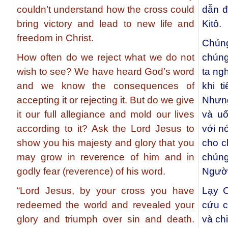
couldn’t understand how the cross could
dẫn đ
bring victory and lead to new life and
Kitô.
freedom in Christ.
Chúng
How often do we reject what we do not
chúng
wish to see? We have heard God’s word
ta ng
and we know the consequences of
khi t
accepting it or rejecting it. But do we give
Nhưng
it our full allegiance and mold our lives
và uố
according to it? Ask the Lord Jesus to
với n
show you his majesty and glory that you
cho c
may grow in reverence of him and in
chúng
godly fear (reverence) of his word.
Người
“Lord Jesus, by your cross you have
Lạy C
redeemed the world and revealed your
cứu c
glory and triumph over sin and death.
và ch