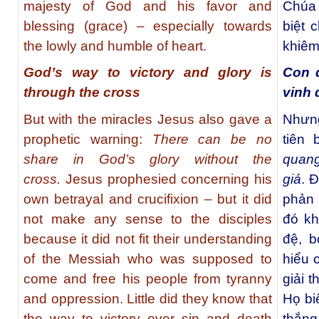
majesty of God and his favor and
Chúa 
blessing (grace) – especially towards
biệt 
the lowly and humble of heart.
khiêm
God’s way to victory and glory is
Con 
through the cross
vinh 
But with the miracles Jesus also gave a
Nhưng
prophetic warning:
There can be no
tiên 
share in God’s glory without the
quan
cross.
Jesus prophesied concerning his
giá
. 
own betrayal and crucifixion – but it did
phản 
not make any sense to the disciples
đó kh
because it did not fit their understanding
đệ, b
of the Messiah who was supposed to
hiểu 
come and free his people from tyranny
giải 
and oppression. Little did they know that
Họ bi
the way to victory over sin and death
thắng