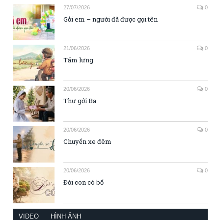
27/07/2026
0
Gởi em – người đã được gọi tên
21/06/2026
0
Tấm lưng
20/06/2026
0
Thư gởi Ba
20/06/2026
0
Chuyến xe đêm
20/06/2026
0
Đời con có bố
VIDEO
HÌNH ẢNH