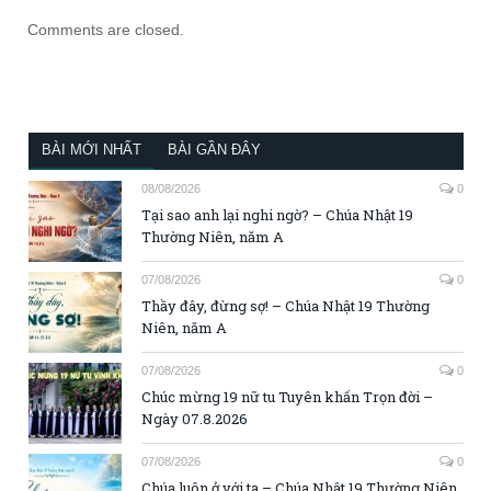
Comments are closed.
BÀI MỚI NHẤT
BÀI GẦN ĐÂY
08/08/2026
0
Tại sao anh lại nghi ngờ? – Chúa Nhật 19
Thường Niên, năm A
07/08/2026
0
Thầy đây, đừng sợ! – Chúa Nhật 19 Thường
Niên, năm A
07/08/2026
0
Chúc mừng 19 nữ tu Tuyên khấn Trọn đời –
Ngày 07.8.2026
07/08/2026
0
Chúa luôn ở với ta – Chúa Nhật 19 Thường Niên,