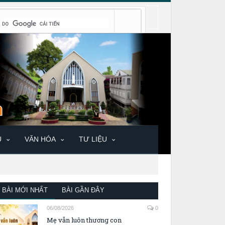
U
VĂN HÓA
TƯ LIỆU
BÀI MỚI NHẤT
BÀI GẦN ĐÂY
06/08/2026
0
Mẹ vẫn luôn thương con