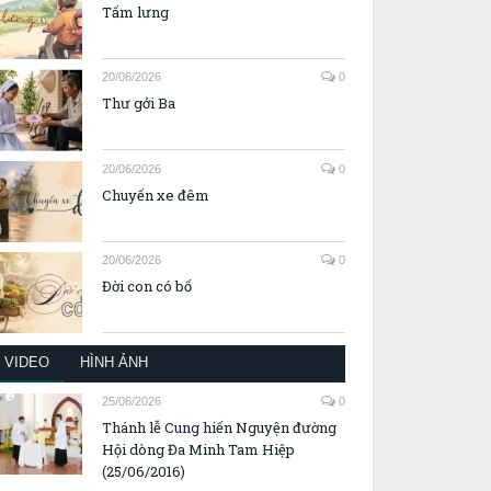
Tấm lưng
20/06/2026
0
Thư gởi Ba
20/06/2026
0
Chuyến xe đêm
20/06/2026
0
Đời con có bố
VIDEO
HÌNH ẢNH
25/06/2026
0
Thánh lễ Cung hiến Nguyện đường
Hội dòng Đa Minh Tam Hiệp
(25/06/2016)