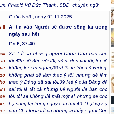
Lm. Phaolô Vũ Đức Thành, SDD. chuyển ngữ
Chúa Nhật, ngày 02.11.2025
ill
Ai tin vào Người sẽ được sống lại trong
ngày sau hết
Ga 6, 37-40
ill
37
Tất cả những người Chúa Cha ban cho
to
tôi đều sẽ đến với tôi, và ai đến với tôi, tôi sẽ
ave
không loại ra ngoài,
38
vì tôi tự trời mà xuống,
do
không phải để làm theo ý tôi, nhưng để làm
who
theo ý Đấng đã sai tôi.
39
Mà ý của Đấng đã
him
sai tôi là tất cả những kẻ Người đã ban cho
se
tôi, tôi sẽ không để mất một ai, nhưng sẽ cho
me,
họ sống lại trong ngày sau hết.
40
Thật vậy, ý
For
của Cha tôi là tất cả những ai thấy người Con