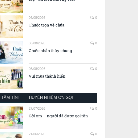
06/08/2026
0
Thuộc trọn về chúa
06/08/2026
0
Chiếc nhẫn thủy chung
05/08/2026
0
Vui mùa thánh hiến
TÂM TÌNH
HUYỀN NHIỆM ƠN GỌI
27/07/2026
0
Gởi em – người đã được gọi tên
21/06/2026
0