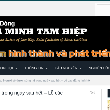
ƠN GỌI
THÔNG TIN
CẦU NGUYỆN
NGHIÊN CỨ
vào Người sẽ được sống lại trong ngày sau hết – Lễ các đẳng linh hồn
i trong ngày sau hết – Lễ các
0