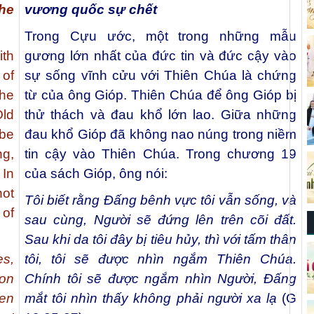
he
vương quốc sự chết
Trong Cựu ước, một trong những mẫu
ith
gương lớn nhất của đức tin và đức cậy vào
of
sự sống vĩnh cửu với Thiên Chúa là chứng
he
từ của ông Gióp. Thiên Chúa để ông Gióp bị
ld
thử thách và đau khổ lớn lao. Giữa những
be
đau khổ Gióp đã không nao núng trong niềm
ng,
tin cậy vào Thiên Chúa. Trong chương 19
 In
của sách Gióp, ông nói:
not
Tôi biết rằng Đấng bênh vực tôi vẫn sống, và
 of
sau cùng, Người sẽ đứng lên trên cõi đất.
Sau khi da tôi đây bị tiêu hủy, thì với tấm thân
es,
tôi, tôi sẽ được nhìn ngắm Thiên Chúa.
pon
Chính tôi sẽ được ngắm nhìn Người, Đấng
een
mắt tôi nhìn thấy không phải người xa lạ
(G