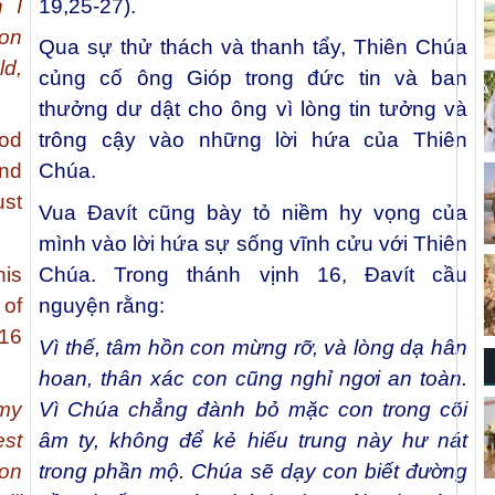
h I
19,25-27).
 on
Qua sự thử thách và thanh tẩy, Thiên Chúa
ld,
củng cố ông Gióp trong đức tin và ban
thưởng dư dật cho ông vì lòng tin tưởng và
God
trông cậy vào những lời hứa của Thiên
nd
Chúa.
ust
Vua Đavít cũng bày tỏ niềm hy vọng của
mình vào lời hứa sự sống vĩnh cửu với Thiên
is
Chúa. Trong thánh vịnh 16, Đavít cầu
 of
nguyện rằng:
 16
Vì thế, tâm hồn con mừng rỡ, và lòng dạ hân
hoan, thân xác con cũng nghỉ ngơi an toàn.
 my
Vì Chúa chẳng đành bỏ mặc con trong cõi
est
âm ty, không để kẻ hiếu trung này hư nát
don
trong phần mộ. Chúa sẽ dạy con biết đường