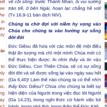
ill
về cõi sống: trước Thánh Nhan, ôi vui sướng
ee
tràn trề, ở bên Ngài, hoan lạc chẳng hề vơi!
he
(Tv 16,9-11 bản dịch NIV).
 in
Chúng ta chờ đợi với niềm hy vọng vào
res
Chúa cho chúng ta vào hưởng sự sống
NIV
đời đời
Đức Giêsu đã hứa với các môn đệ một điều
 to
thật ấn tượng mà chỉ một mình Chúa mới có
thể thực hiện được: Ai
nhìn thấy
và
tin
vào
 to
Đức Giêsu, Con Thiên Chúa, sẽ có sự sống
nly
đời đời và sẽ được sống lại vào ngày sau hết
r:
(Ga 6,40)! Làm thế nào chúng ta có thể
nhìn
us,
thấy
Đức Giêsu? Chúa cho chúng ta biết sự
ing
hiện diện của Người trong việc đọc lời Người
day
(Ga 14,23), trong nghi thức cử hành việc bẻ
s?
bánh, trong nhà thờ, trong thân thể Đức Kitô.