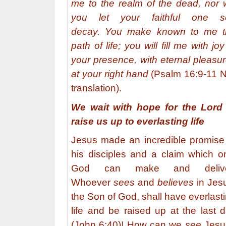
me to the realm of the dead, nor w
you let your faithful one s
decay. You make known to me t
path of life; you will fill me with joy
your presence, with eternal pleasu
at your right hand
(Psalm 16:9-11 
translation).
We wait with hope for the Lord
raise us up to everlasting life
Jesus made an incredible promise
his disciples and a claim which o
God can make and delive
Whoever
sees
and
believes
in Jes
the Son of God, shall have everlast
life and be raised up at the last 
(John 6:40)! How can we
see
Jesu