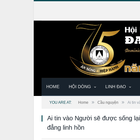
HOME
HỘI DÒNG
LINH ĐẠO
»
»
YOU ARE AT:
Home
Cầu nguyện
Ai tin 
Ai tin vào Người sẽ được sống lạ
đẳng linh hồn