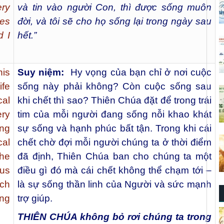
ery
và tin vào người Con, thì được sống muôn
ves
đời, và tôi sẽ cho họ sống lại trong ngày sau
d I
hết.”
is
Suy niệm:
Hy vọng của bạn chỉ ở nơi cuộc
ife
sống này phải không? Còn cuộc sống sau
al
khi chết thì sao? Thiên Chúa đặt để trong trái
ery
tim của mỗi người đang sống nỗi khao khát
ing
sự sống và hạnh phúc bất tận. Trong khi cái
cal
chết chờ đợi mỗi người chúng ta ở thời điểm
he
đã định, Thiên Chúa ban cho chúng ta một
us
điều gì đó mà cái chết không thể chạm tới –
uch
là sự sống thần linh của Người và sức mạnh
ing
trợ giúp.
THIÊN CHÚA không bỏ rơi chúng ta trong