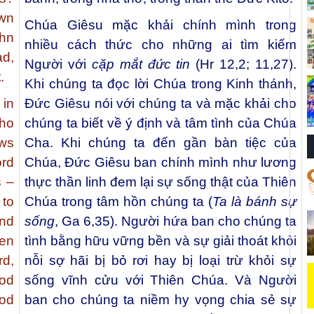
own
Chúa Giêsu mặc khải chính mình trong
ohn
nhiều cách thức cho những ai tìm kiếm
ad,
Người với
cặp mắt đức tin
(Hr 12,2; 11,27).
.
Khi chúng ta đọc lời Chúa trong Kinh thánh,
 in
Đức Giêsu nói với chúng ta và mặc khải cho
ho
chúng ta biết về ý định và tâm tình của Chúa
ws
Cha. Khi chúng ta đến gần bàn tiệc của
ord
Chúa, Đức Giêsu ban chính mình như lương
s –
thực thần linh đem lại sự sống thật của Thiên
 to
Chúa trong tâm hồn chúng ta (
Ta là bánh sự
and
sống
, Ga 6,35). Người hứa ban cho chúng ta
hen
tình bằng hữu vững bền và sự giải thoát khỏi
rd,
nỗi sợ hãi bị bỏ rơi hay bị loại trừ khỏi sự
ood
sống vĩnh cửu với Thiên Chúa. Và Người
God
ban cho chúng ta niềm hy vọng chia sẻ sự