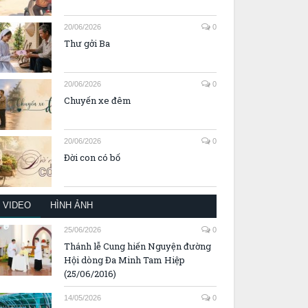
20/06/2026
0
Thư gởi Ba
20/06/2026
0
Chuyến xe đêm
20/06/2026
0
Đời con có bố
VIDEO
HÌNH ẢNH
25/06/2026
0
Thánh lễ Cung hiến Nguyện đường
Hội dòng Đa Minh Tam Hiệp
(25/06/2016)
14/05/2026
0