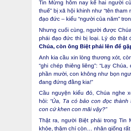
Tin Mừng hôm nay kể hai người cù
thuế” bị xã hội khinh như “tên tham
đạo đức – kiểu “người của năm” tron
Nhưng cuối cùng, người được Chúa kh
phái đạo đức thì bị loại. Lý do thật
Chúa, còn ông Biệt phái lên để g
Anh kia cầu xin lòng thương xót, 
“ghi
chép
thiêng liêng”:
“Lạy Chúa, 
phần mười, con không như bọn người
đang đứng đằng kia!”
Cầu nguyện kiểu đó, Chúa nghe xo
hỏi:
“Ủa,
T
a có bảo con đọc thành t
con cứ khen con mãi vậy?”
Thật ra, người Biệt phái trong Ti
khỏe, thậm chí còn… nhân giống rất