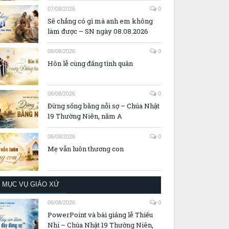
07/08/2026
0
Sẽ chẳng có gì mà anh em không
làm được – SN ngày 08.08.2026
06/08/2026
0
Hôn lễ cùng đấng tình quân
06/08/2026
0
Đừng sống bằng nỗi sợ – Chúa Nhật
19 Thường Niên, năm A
06/08/2026
0
Mẹ vẫn luôn thương con
MỤC VỤ GIÁO XỨ
06/08/2026
0
PowerPoint và bài giảng lễ Thiếu
Nhi – Chúa Nhật 19 Thường Niên,