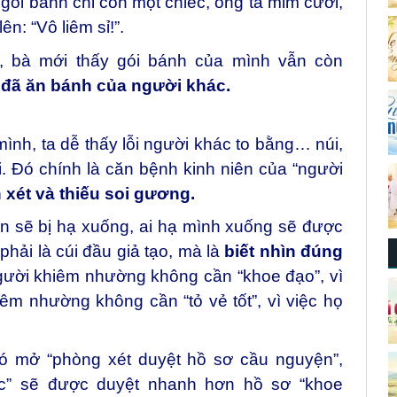
gói bánh chỉ còn một chiếc, ông ta mỉm cười,
n: “Vô liêm sỉ!”.
a, bà mới thấy gói bánh của mình vẫn còn
 đã ăn bánh của người khác.
 mình, ta dễ thấy lỗi người khác to bằng… núi,
.
Đó chính là căn bệnh kinh niên của “người
 xét và thiếu soi gương.
lên sẽ bị hạ xuống, ai hạ mình xuống sẽ được
ải là cúi đầu giả tạo, mà là
biết nhìn đúng
ười khiêm nhường không cần “khoe đạo”, vì
êm nhường không cần “tỏ vẻ tốt”, vì việc họ
ó mở “phòng xét duyệt hồ sơ cầu nguyện”,
” sẽ được duyệt nhanh hơn hồ sơ “khoe