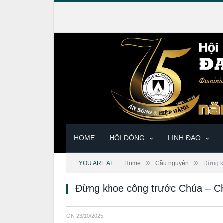
HOME
HỘI DÒNG
LINH ĐẠO
»
»
YOU ARE AT:
Home
Cầu nguyện
Đừng k
Đừng khoe công trước Chúa – C
ON
23/10/2025