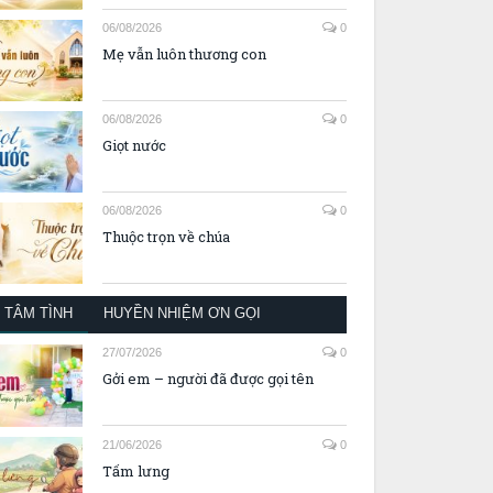
06/08/2026
0
Mẹ vẫn luôn thương con
06/08/2026
0
Giọt nước
06/08/2026
0
Thuộc trọn về chúa
TÂM TÌNH
HUYỀN NHIỆM ƠN GỌI
27/07/2026
0
Gởi em – người đã được gọi tên
21/06/2026
0
Tấm lưng