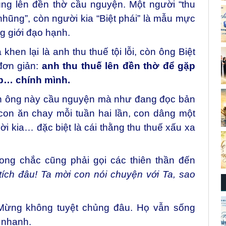
ng lên đền thờ cầu nguyện. Một người “thu
 nhũng”, còn người kia “Biệt phái” là mẫu mực
g giới đạo hạnh.
en lại là anh thu thuế tội lỗi, còn ông Biệt
 đơn giản:
anh thu thuế lên đền thờ để gặp
ặp… chính mình.
còn ông này cầu nguyện mà như đang đọc bản
con ăn chay mỗi tuần hai lần, con dâng một
 kia… đặc biệt là cái thằng thu thuế xấu xa
ng chắc cũng phải gọi các thiên thần đến
ích đâu! Ta mời con nói chuyện với Ta, sao
n Mừng không tuyệt chủng đâu. Họ vẫn sống
 nhanh.