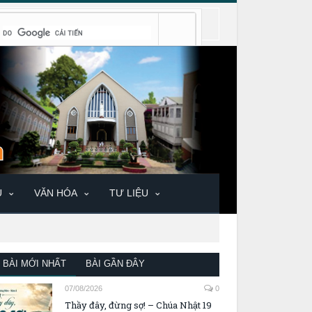
U
VĂN HÓA
TƯ LIỆU
BÀI MỚI NHẤT
BÀI GẦN ĐÂY
07/08/2026
0
Thầy đây, đừng sợ! – Chúa Nhật 19