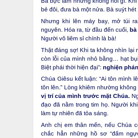
Bà bực lắm nhưng không nói gì. Khi 
bẻ đôi, đưa bà một nửa. Bà suýt hét lê
Nhưng khi lên máy bay, mở túi r
nguyên.
Hóa ra, từ đầu đến cuối,
bà
Người vô liêm sỉ chính là bà!
Thật đáng sợ!
Khi ta không nhìn lại
còn lỗi của mình nhỏ bằng… hạt bụi
Biệt phái thời hiện đại”:
nghiện phán
Chúa Giêsu kết luận:
“Ai tôn mình 
tôn lên.”
Lòng khiêm nhường không ph
vị trí của mình trước mặt Chúa.
Ng
đạo đã nằm trong tim họ.
Người khi
làm tự nhiên đã tỏa sáng.
Anh chị em thân mến, n
ếu Chúa c
chắc hẳn những hồ sơ “đấm ngực