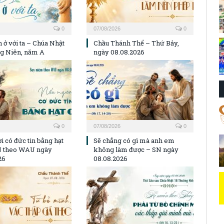
0
07/08/2026
0
 ở với ta – Chúa Nhật
Chầu Thánh Thể – Thứ Bảy,
g Niên, năm A
ngày 08.08.2026
0
07/08/2026
0
i có đức tin bằng hạt
Sẽ chẳng có gì mà anh em
N theo WAU ngày
không làm được – SN ngày
26
08.08.2026