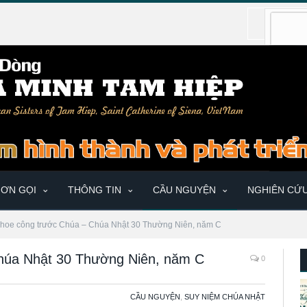
ƠN GỌI
THÔNG TIN
CẦU NGUYỆN
NGHIÊN CỨ
hoe công trước Chúa – Chúa Nhật 30 Thường Niên, năm C
húa Nhật 30 Thường Niên, năm C
0
CẦU NGUYỆN
,
SUY NIỆM CHÚA NHẬT