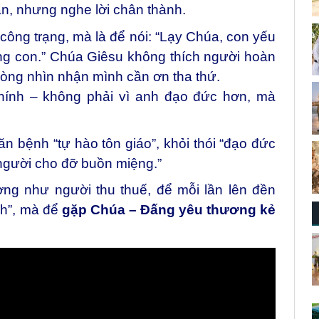
n, nhưng nghe lời chân thành.
ông trạng, mà là để nói:
“Lạy Chúa, con yếu
ng con.”
Chúa Giêsu không thích người hoàn
lòng nhìn nhận mình cần ơn tha thứ.
hính – không phải vì anh đạo đức hơn, mà
n bệnh “tự hào tôn giáo”,
khỏi thói “đạo đức
người cho đỡ buồn miệng.”
ờng như người thu thuế,
để mỗi lần lên đền
nh”, mà để
gặp Chúa – Đấng yêu thương kẻ