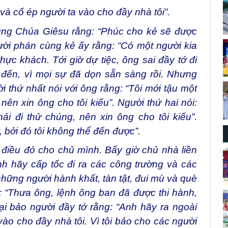
và cố ép người ta vào cho đầy nhà tôi”.
ùng Chúa Giêsu rằng: “Phúc cho kẻ sẽ được
ười phán cùng kẻ ấy rằng: “Có một người kia
thực khách. Tới giờ dự tiệc, ông sai đầy tớ đi
đến, vì mọi sự đã dọn sẵn sàng rồi. Nhưng
i thứ nhất nói với ông rằng: “Tôi mới tậu một
 nên xin ông cho tôi kiếu”. Người thứ hai nói:
ải đi thử chúng, nên xin ông cho tôi kiếu”.
, bởi đó tôi không thể đến được”.
g điều đó cho chủ mình. Bấy giờ chủ nhà liền
nh hãy cấp tốc đi ra các công trường và các
ững người hành khất, tàn tật, đui mù và què
ng: “Thưa ông, lệnh ông ban đã được thi hành,
i bảo người đầy tớ rằng: “Anh hãy ra ngoài
ào cho đầy nhà tôi. Vì tôi bảo cho các người