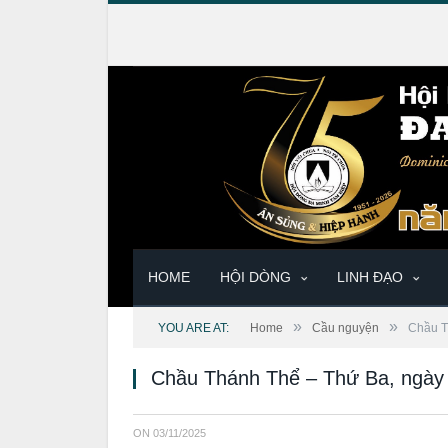
HOME
HỘI DÒNG
LINH ĐẠO
»
»
YOU ARE AT:
Home
Cầu nguyện
Chầu T
Chầu Thánh Thể – Thứ Ba, ngày
ON
03/11/2025