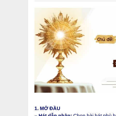
1. MỞ ĐẦU
– Hát dẫn nhập:
Chọn bài hát phù 