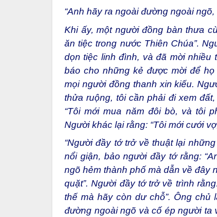
“Anh hãy ra ngoài đường ngoài ngõ, 
Khi ấy, một người đồng bàn thưa c
ăn tiệc trong nước Thiên Chúa”. Ng
dọn tiệc linh đình, và đã mời nhiều 
báo cho những kẻ được mời để họ 
mọi người đồng thanh xin kiếu. Ngườ
thửa ruộng, tôi cần phải đi xem đất,
“Tôi mới mua năm đôi bò, và tôi ph
Người khác lại rằng: “Tôi mới cưới vợ
“Người đầy tớ trở về thuật lại nhữn
nổi giận, bảo người đầy tớ rằng: “A
ngõ hẻm thành phố mà dẫn về đây nh
quặt”. Người đầy tớ trở về trình rằ
thế mà hãy còn dư chỗ”. Ông chủ lạ
đường ngoài ngõ và cố ép người ta v