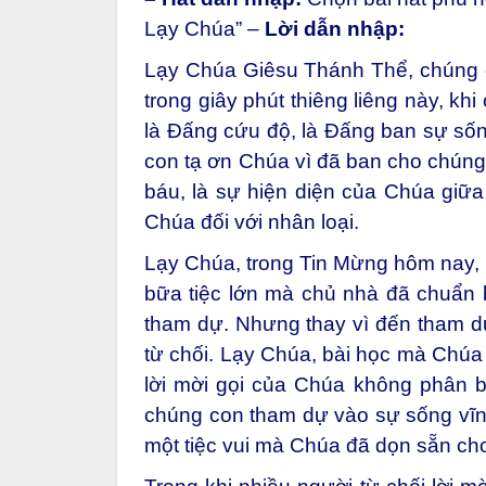
Lạy Chúa” –
Lời dẫn nhập:
Lạy Chúa Giêsu Thánh Thể, c
húng 
trong giây phút thiêng liêng này, k
là Đấng cứu độ, là Đấng ban sự sốn
con tạ ơn Chúa vì đã ban cho chún
báu, là sự hiện diện của Chúa giữa
Chúa đối với nhân loại.
Lạy Chúa, trong Tin Mừng hôm nay,
bữa tiệc lớn mà chủ nhà đã chuẩn b
tham dự. Nhưng thay vì đến tham d
từ chối. Lạy Chúa, bài học mà Chú
lời mời gọi của Chúa không phân biệ
chúng con tham dự vào sự sống vĩn
một tiệc vui mà Chúa đã dọn sẵn cho