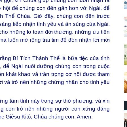
ời gọi, xin Chúa giúp chúng con luôn nhận ra
ơ hội để chúng con đến gần hơn với Ngài, để
h Thể Chúa. Giờ đây, chúng con đến trước
sàng tiếp nhận tình yêu và ân sủng của Ngài.
ho những lo toan đời thường, những ưu tiên
à luôn mở rộng trái tim để đón nhận lời mời
rằng Bí Tích Thánh Thể là bữa tiệc của tình
, để Ngài nuôi dưỡng chúng con trong cuộc
ôn khát khao và trân trọng cơ hội được tham
ới và trở nên những chứng nhân cho tình yêu
ng tâm tình này trong sự thờ phượng, và xin
úng con trở nên những người con xứng đáng
ức Giêsu Kitô, Chúa chúng con. Amen.