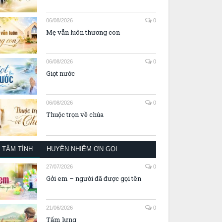
06/08/2026
0
Mẹ vẫn luôn thương con
06/08/2026
0
Giọt nước
06/08/2026
0
Thuộc trọn về chúa
TÂM TÌNH
HUYỀN NHIỆM ƠN GỌI
27/07/2026
0
Gởi em – người đã được gọi tên
21/06/2026
0
Tấm lưng