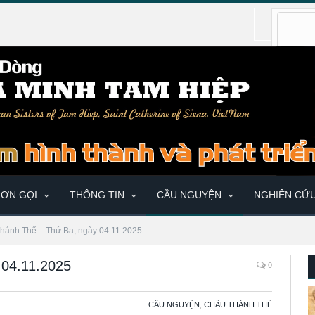
ƠN GỌI
THÔNG TIN
CẦU NGUYỆN
NGHIÊN CỨ
hánh Thể – Thứ Ba, ngày 04.11.2025
 04.11.2025
0
CẦU NGUYỆN
,
CHẦU THÁNH THỂ