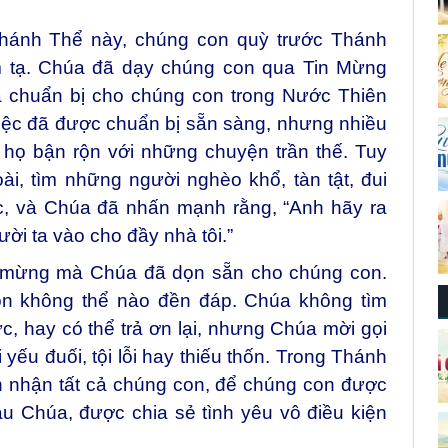
Thánh Thể này, chúng con quỳ trước Thánh
m tạ. Chúa đã dạy chúng con qua Tin Mừng
 chuẩn bị cho chúng con trong Nước Thiên
iệc đã được chuẩn bị sẵn sàng, nhưng nhiều
 họ bận rộn với những chuyện trần thế. Tuy
ài, tìm những người nghèo khổ, tàn tật, đui
c, và Chúa đã nhấn mạnh rằng, “Anh hãy ra
ời ta vào cho đầy nhà tôi.”
c mừng mà Chúa đã dọn sẵn cho chúng con.
on không thể nào đền đáp. Chúa không tìm
, hay có thể trả ơn lại, nhưng Chúa mời gọi
yếu đuối, tội lỗi hay thiếu thốn. Trong Thánh
 nhận tất cả chúng con, để chúng con được
 Chúa, được chia sẻ tình yêu vô điều kiện