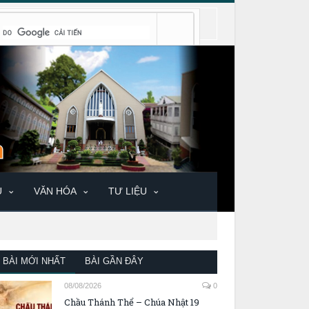
U
VĂN HÓA
TƯ LIỆU
BÀI MỚI NHẤT
BÀI GẦN ĐÂY
08/08/2026
0
Chầu Thánh Thể – Chúa Nhật 19