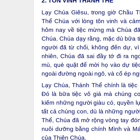
2. TÔN VINH THÁNH THỂ
Lạy Chúa Giêsu, trong giờ Chầu 
Thể Chúa với lòng tôn vinh và cả
hôm nay về tiệc mừng mà Chúa đã
Chúa. Chúa dạy rằng, mặc dù bữa t
người đã từ chối, không đến dự, vì
nhiên, Chúa đã sai đầy tớ đi ra ngo
mù, què quặt để mời họ vào dự tiệ
ngoài đường ngoài ngõ, và cố ép ngư
Lạy Chúa, Thánh Thể chính là tiệ
Đó là bữa tiệc vô giá mà chúng c
kiếm những người giàu có, quyền lực
tất cả chúng con, dù là những người 
Thể, Chúa đã mở rộng vòng tay đón
nuôi dưỡng bằng chính Mình và Máu
của Thiên Chúa.