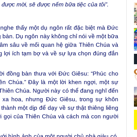
 được mời, sẽ được nếm bữa tiệc của tôi”.
nghe thấy một dụ ngôn rất đặc biệt mà Đức
 bàn. Dụ ngôn này không chỉ nói về một bữa
 thâm sâu về mối quan hệ giữa Thiên Chúa và
 lợi ích tạm bợ và về sự lựa chọn đúng đắn
i đồng bàn thưa với Đức Giêsu: “Phúc cho
ên Chúa.” Đây là một lời khen ngợi, một sự
Thiên Chúa. Người này có thể đang nghĩ đến
n xa hoa, nhưng Đức Giêsu, trong sự khôn
 thành một dịp để dạy về sự thật thiêng liêng
ời gọi của Thiên Chúa và cách mà con người
ới hình ảnh của một người chủ nhà giàu có,