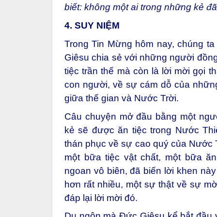
biết: không một ai trong những kẻ đã
4. SUY NIỆM
Trong Tin Mừng hôm nay, chúng ta 
Giêsu chia sẻ với những người đồng
tiệc trần thế mà còn là lời mời gọi
con người, về sự cám dỗ của những
giữa thế gian và Nước Trời.
Câu chuyện mở đầu bằng một ngườ
kẻ sẽ được ăn tiệc trong Nước Thi
thán phục về sự cao quý của Nước 
một bữa tiệc vật chất, một bữa ă
ngoan vô biên, đã biến lời khen này
hơn rất nhiều, một sự thật về sự m
đáp lại lời mời đó.
Dụ ngôn mà Đức Giêsu kể bắt đầu v