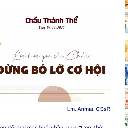
Lm. Anmai, CSsR
hợp để khai mạc buổi chầu, như: “Con Thờ