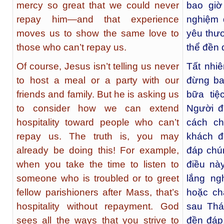
mercy so great that we could never
bao giờ
repay him—and that experience
nghiệm 
moves us to show the same love to
yêu thư
those who can’t repay us.
thể đền 
Of course, Jesus isn’t telling us never
Tất nhi
to host a meal or a party with our
đừng ba
friends and family. But he is asking us
bữa tiệ
to consider how we can extend
Người đ
hospitality toward people who can’t
cách ch
repay us. The truth is, you may
khách đ
already be doing this! For example,
đáp chún
when you take the time to listen to
điều này
someone who is troubled or to greet
lắng ng
fellow parishioners after Mass, that’s
hoặc ch
hospitality without repayment. God
sau Thá
sees all the ways that you strive to
đền đáp