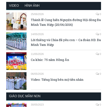
VIDEO
HÌNH ẢNH
25/06/2026
0
Thánh lễ Cung hiến Nguyện đường Hội dòng Đa
Minh Tam Hiệp (25/06/2016)
14/05/2026
0
Lời thiêng và Chúa đã yêu con – Ca đoàn HD. Đa
Minh Tam Hiệp
11/05/2026
0
Ca khúc: 75 năm Hồng Ân
06/05/2026
0
Video: Tiếng lòng bên mộ tiền nhân
GIÁO DỤC MẦM NON
30/05/2023
0