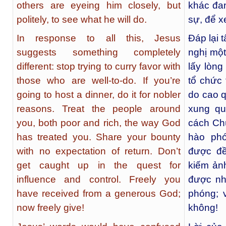
others are eyeing him closely, but
khác đa
politely, to see what he will do.
sự, để x
In response to all this, Jesus
Đáp lại 
suggests something completely
nghị mộ
different: stop trying to curry favor with
lấy lòn
those who are well-to-do. If you’re
tổ chức 
going to host a dinner, do it for nobler
do cao 
reasons. Treat the people around
xung qu
you, both poor and rich, the way God
cách Chú
has treated you. Share your bounty
hào ph
with no expectation of return. Don’t
được đề
get caught up in the quest for
kiếm ản
influence and control. Freely you
được nh
have received from a generous God;
phóng; 
now freely give!
không!