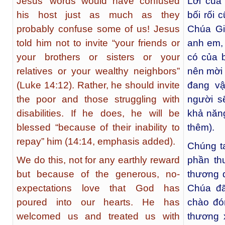
Jesus’ words would have confused
Lời của
his host just as much as they
bối rối 
probably confuse some of us! Jesus
Chúa Gi
told him not to invite “your friends or
anh em, 
your brothers or sisters or your
có của 
relatives or your wealthy neighbors”
nên mời
(Luke 14:12). Rather, he should invite
đang vậ
the poor and those struggling with
người s
disabilities. If he does, he will be
khả năn
blessed “because of their inability to
thêm).
repay” him (14:14, emphasis added).
Chúng ta
We do this, not for any earthly reward
phần th
but because of the generous, no-
thương 
expectations love that God has
Chúa đã
poured into our hearts. He has
chào đó
welcomed us and treated us with
thương 