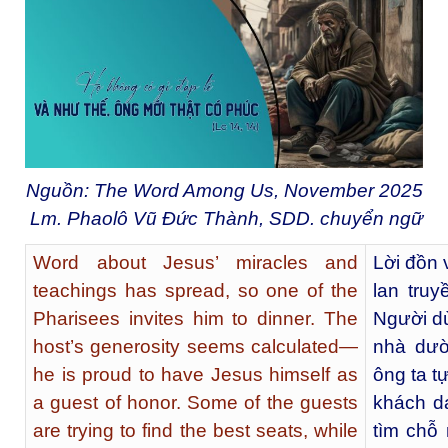
Nguồn: The Word Among Us, November 2025
Lm. Phaolô Vũ Đức Thành, SDD. chuyển ngữ
Word about Jesus’ miracles and
Lời đồn 
teachings has spread, so one of the
lan tru
Pharisees invites him to dinner. The
Người d
host’s generosity seems calculated—
nhà dườ
he is proud to have Jesus himself as
ông ta t
a guest of honor. Some of the guests
khách d
are trying to find the best seats, while
tìm chỗ 