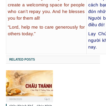
create a welcoming space for people
cách bạ
who can’t repay you. And he blesses
đón nhữ
you for them all!
Người b
điều đó!
“Lord, help me to care generously for
others today.”
Lạy Chú
người k
nay.
RELATED POSTS
08/08/2026
0