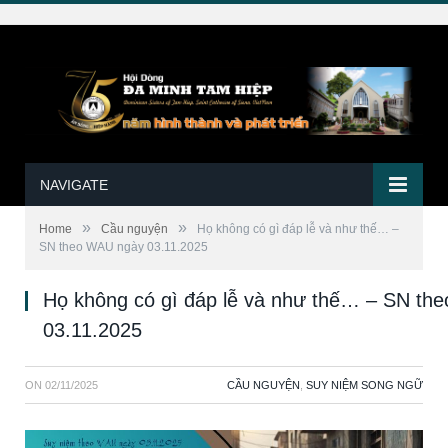
NAVIGATE
»
»
Home
Cầu nguyện
Họ không có gì đáp lễ và như thế… –
SN theo WAU ngày 03.11.2025
Họ không có gì đáp lễ và như thế… – SN th
03.11.2025
ON
02/11/2025
CẦU NGUYỆN
,
SUY NIỆM SONG NGỮ