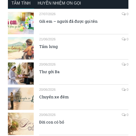
TÂM TÌNH
HUYỀN NHIỆM ƠN GỌI
27/07/2026
0
Gởi em – người đã được gọi tên
21/06/2026
0
Tấm lưng
20/06/2026
0
Thư gởi Ba
20/06/2026
0
Chuyến xe đêm
20/06/2026
0
Đời con có bố