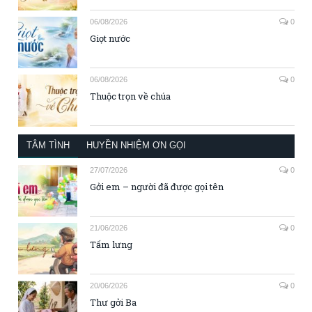
06/08/2026
0
Giọt nước
06/08/2026
0
Thuộc trọn về chúa
TÂM TÌNH
HUYỀN NHIỆM ƠN GỌI
27/07/2026
0
Gởi em – người đã được gọi tên
21/06/2026
0
Tấm lưng
20/06/2026
0
Thư gởi Ba