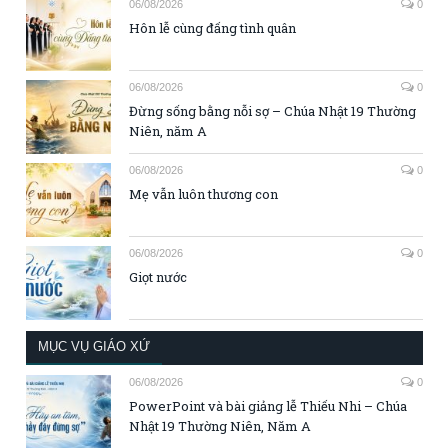
06/08/2026
0
Hôn lễ cùng đấng tình quân
06/08/2026
0
Đừng sống bằng nỗi sợ – Chúa Nhật 19 Thường
Niên, năm A
06/08/2026
0
Mẹ vẫn luôn thương con
06/08/2026
0
Giọt nước
MỤC VỤ GIÁO XỨ
06/08/2026
0
PowerPoint và bài giảng lễ Thiếu Nhi – Chúa
Nhật 19 Thường Niên, Năm A