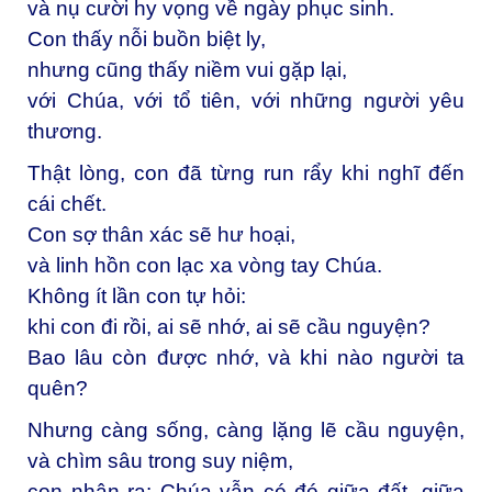
và nụ cười hy vọng về ngày phục sinh.
Con thấy nỗi buồn biệt ly,
nhưng cũng thấy niềm vui gặp lại,
với Chúa, với tổ tiên, với những người yêu
thương.
Thật lòng, con đã từng run rẩy khi nghĩ đến
cái chết.
Con sợ thân xác sẽ hư hoại,
và linh hồn con lạc xa vòng tay Chúa.
Không ít lần con tự hỏi:
khi con đi rồi, ai sẽ nhớ, ai sẽ cầu nguyện?
Bao lâu còn được nhớ, và khi nào người ta
quên?
Nhưng càng sống, càng lặng lẽ cầu nguyện,
và chìm sâu trong suy niệm,
con nhận ra: Chúa vẫn có đó giữa đất, giữa