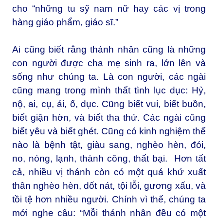
cho “những tu sỹ nam nữ hay các vị trong
hàng giáo phẩm, giáo sĩ.”
Ai cũng biết rằng thánh nhân cũng là những
con người được cha mẹ sinh ra, lớn lên và
sống như chúng ta. Là con người, các ngài
cũng mang trong mình thất tình lục dục: Hỷ,
nộ, ai, cụ, ái, ố, dục. Cũng biết vui, biết buồn,
biết giận hờn, và biết tha thứ. Các ngài cũng
biết yêu và biết ghét. Cũng có kinh nghiệm thế
nào là bệnh tật, giàu sang, nghèo hèn, đói,
no, nóng, lạnh, thành công, thất bại. Hơn tất
cả, nhiều vị thánh còn có một quá khứ xuất
thân nghèo hèn, dốt nát, tội lỗi, gương xấu, và
tồi tệ hơn nhiều người. Chính vì thế, chúng ta
mới nghe câu: “Mỗi thánh nhân đều có một