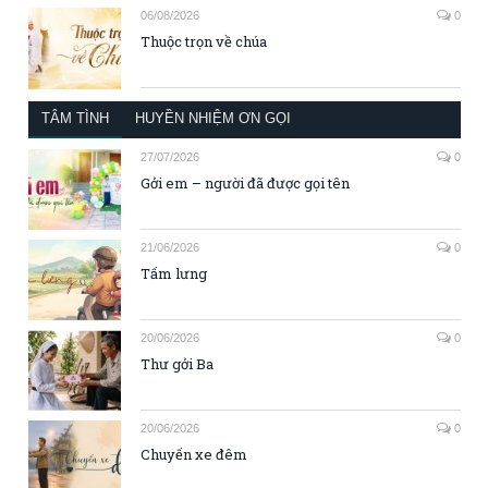
06/08/2026
0
Thuộc trọn về chúa
TÂM TÌNH
HUYỀN NHIỆM ƠN GỌI
27/07/2026
0
Gởi em – người đã được gọi tên
21/06/2026
0
Tấm lưng
20/06/2026
0
Thư gởi Ba
20/06/2026
0
Chuyến xe đêm