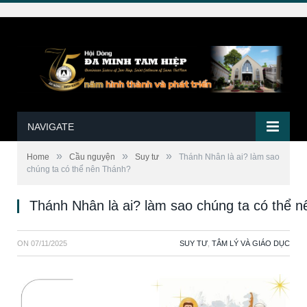
NAVIGATE
»
»
»
Home
Cầu nguyện
Suy tư
Thánh Nhân là ai? làm sao
chúng ta có thể nên Thánh?
Thánh Nhân là ai? làm sao chúng ta có thể 
ON
07/11/2025
SUY TƯ
,
TÂM LÝ VÀ GIÁO DỤC