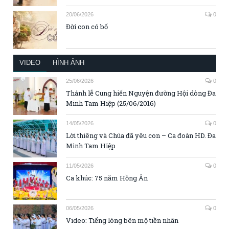
20/06/2026
0
Đời con có bố
VIDEO
HÌNH ẢNH
25/06/2026
0
Thánh lễ Cung hiến Nguyện đường Hội dòng Đa
Minh Tam Hiệp (25/06/2016)
14/05/2026
0
Lời thiêng và Chúa đã yêu con – Ca đoàn HD. Đa
Minh Tam Hiệp
11/05/2026
0
Ca khúc: 75 năm Hồng Ân
06/05/2026
0
Video: Tiếng lòng bên mộ tiền nhân