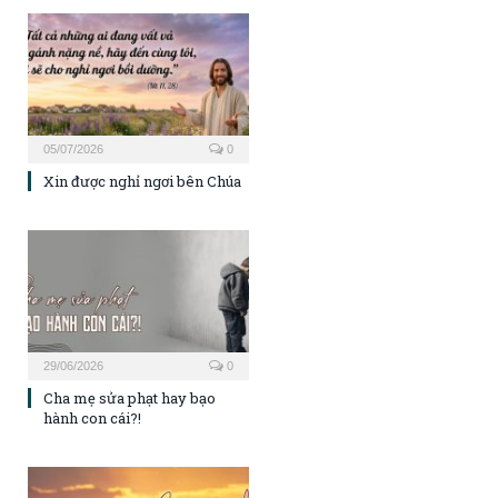
05/07/2026
0
Xin được nghỉ ngơi bên Chúa
29/06/2026
0
Cha mẹ sửa phạt hay bạo
hành con cái?!