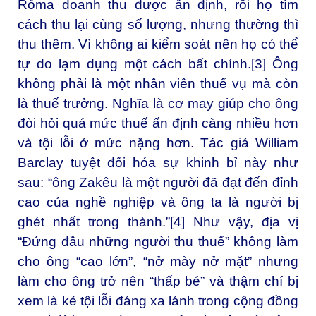
Rôma doanh thu được ấn định, rồi họ tìm
cách thu lại cùng số lượng, nhưng thường thì
thu thêm. Vì không ai kiểm soát nên họ có thể
tự do lạm dụng một cách bất chính.[3] Ông
không phải là một nhân viên thuế vụ mà còn
là thuế trưởng. Nghĩa là cơ may giúp cho ông
đòi hỏi quá mức thuế ấn định càng nhiều hơn
và tội lỗi ở mức nặng hơn. Tác giả William
Barclay tuyệt đối hóa sự khinh bỉ này như
sau: “ông Zakêu là một người đã đạt đến đỉnh
cao của nghề nghiệp và ông ta là người bị
ghét nhất trong thành.”[4] Như vậy, địa vị
“Đứng đầu những người thu thuế” không làm
cho ông “cao lớn”, “nở mày nở mặt” nhưng
làm cho ông trở nên “thấp bé” và thậm chí bị
xem là kẻ tội lỗi đáng xa lánh trong cộng đồng