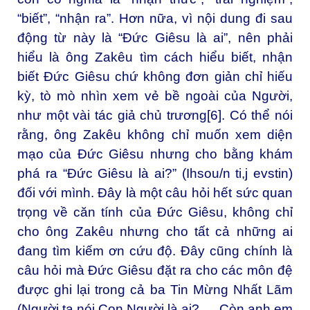
“biết”, “nhận ra”. Hơn nữa, vì nội dung đi sau
động từ này là “Đức Giêsu là ai”, nên phải
hiểu là ông Zakêu tìm cách hiểu biết, nhận
biết Đức Giêsu chứ không đơn giản chỉ hiếu
kỳ, tò mò nhìn xem vẻ bề ngoài của Người,
như một vài tác giả chủ trương[6]. Có thể nói
rằng, ông Zakêu không chỉ muốn xem diện
mạo của Đức Giêsu nhưng cho bằng khám
phá ra “Đức Giêsu là ai?” (Ihsou/n ti,j evstin)
đối với mình. Đây là một câu hỏi hết sức quan
trọng về căn tính của Đức Giêsu, không chỉ
cho ông Zakêu nhưng cho tất cả những ai
đang tìm kiếm ơn cứu độ. Đây cũng chính là
câu hỏi mà Đức Giêsu đặt ra cho các môn đệ
được ghi lại trong cả ba Tin Mừng Nhất Lãm
(Người ta nói Con Người là ai? … Còn anh em