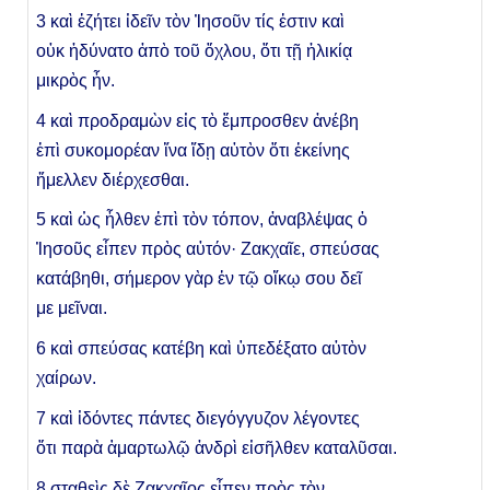
3
καὶ ἐζήτει ἰδεῖν τὸν Ἰησοῦν τίς ἐστιν καὶ
οὐκ ἠδύνατο ἀπὸ τοῦ ὄχλου, ὅτι τῇ ἡλικίᾳ
μικρὸς ἦν.
4 καὶ προδραμὼν εἰς τὸ ἔμπροσθεν ἀνέβη
ἐπὶ συκομορέαν ἵνα ἴδῃ αὐτὸν ὅτι ἐκείνης
ἤμελλεν διέρχεσθαι.
5 καὶ ὡς ἦλθεν ἐπὶ τὸν τόπον, ἀναβλέψας ὁ
Ἰησοῦς εἶπεν π
ρὸς
αὐτόν
·
Ζακχαῖε, σπεύσας
κατάβηθι, σήμερον γὰρ ἐν τῷ οἴκῳ σου δεῖ
με μεῖναι.
6 καὶ σπεύσας κατέβη καὶ ὑπεδέξατο αὐτὸν
χαίρων.
7 καὶ ἰδόντες πάντες διεγόγγυζον λέγοντες
ὅτι παρὰ ἁμαρτωλῷ ἀνδρὶ εἰσῆλθεν καταλῦσαι.
8 σταθεὶς δὲ Ζακχαῖος εἶπεν πρὸς τὸν