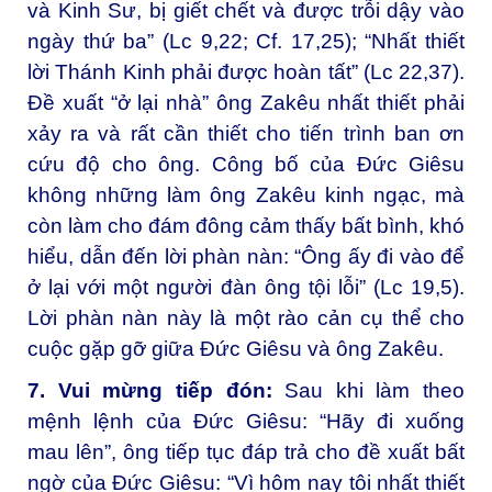
và Kinh Sư, bị giết chết và được trỗi dậy vào
ngày thứ ba” (Lc 9,22; Cf. 17,25); “Nhất thiết
lời Thánh Kinh phải được hoàn tất” (Lc 22,37).
Đề xuất “ở lại nhà” ông Zakêu nhất thiết phải
xảy ra và rất cần thiết cho tiến trình ban ơn
cứu độ cho ông. Công bố của Đức Giêsu
không những làm ông Zakêu kinh ngạc, mà
còn làm cho đám đông cảm thấy bất bình, khó
hiểu, dẫn đến lời phàn nàn: “Ông ấy đi vào để
ở lại với một người đàn ông tội lỗi” (Lc 19,5).
Lời phàn nàn này là một rào cản cụ thể cho
cuộc gặp gỡ giữa Đức Giêsu và ông Zakêu.
7. Vui mừng tiếp đón:
Sau khi làm theo
mệnh lệnh của Đức Giêsu: “Hãy đi xuống
mau lên”, ông tiếp tục đáp trả cho đề xuất bất
ngờ của Đức Giêsu: “Vì hôm nay tôi nhất thiết