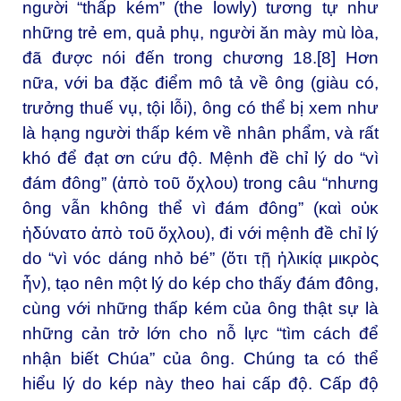
người “thấp kém” (the lowly) tương tự như
những trẻ em, quả phụ, người ăn mày mù lòa,
đã được nói đến trong chương 18.[8] Hơn
nữa, với ba đặc điểm mô tả về ông (giàu có,
trưởng thuế vụ, tội lỗi), ông có thể bị xem như
là hạng người thấp kém về nhân phẩm, và rất
khó để đạt ơn cứu độ. Mệnh đề chỉ lý do “vì
đám đông” (ἀπὸ τοῦ ὄχλου) trong câu “nhưng
ông vẫn không thể vì đám đông” (καὶ οὐκ
ἠδύνατο ἀπὸ τοῦ ὄχλου), đi với mệnh đề chỉ lý
do “vì vóc dáng nhỏ bé” (ὅτι τῇ ἡλικίᾳ μικρὸς
ἦν), tạo nên một lý do kép cho thấy đám đông,
cùng với những thấp kém của ông thật sự là
những cản trở lớn cho nỗ lực “tìm cách để
nhận biết Chúa” của ông. Chúng ta có thể
hiểu lý do kép này theo hai cấp độ. Cấp độ