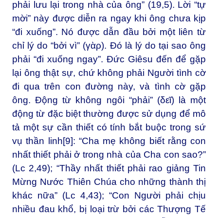
phải lưu lại trong nhà của ông” (19,5). Lời “tự
mời” này được diễn ra ngay khi ông chưa kịp
“đi xuống”. Nó được dẫn đầu bởi một liên từ
chỉ lý do “bởi vì” (γὰρ). Đó là lý do tại sao ông
phải “đi xuống ngay”. Đức Giêsu đến để gặp
lại ông thật sự, chứ không phải Người tình cờ
đi qua trên con đường này, và tình cờ gặp
ông. Động từ không ngôi “phải” (δεῖ) là một
động từ đặc biệt thường được sử dụng để mô
tả một sự cần thiết có tính bắt buộc trong sứ
vụ thần linh[9]: “Cha mẹ không biết rằng con
nhất thiết phải ở trong nhà của Cha con sao?”
(Lc 2,49); “Thầy nhất thiết phải rao giảng Tin
Mừng Nước Thiên Chúa cho những thành thị
khác nữa” (Lc 4,43); “Con Người phải chịu
nhiều đau khổ, bị loại trừ bởi các Thượng Tế