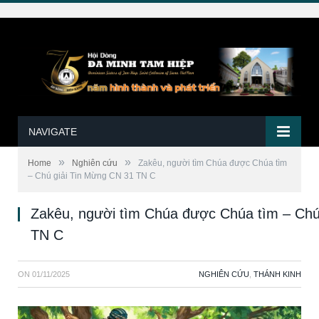
NAVIGATE
»
»
Home
Nghiên cứu
Zakêu, người tìm Chúa được Chúa tìm
– Chú giải Tin Mừng CN 31 TN C
Zakêu, người tìm Chúa được Chúa tìm – Chú
TN C
ON
01/11/2025
NGHIÊN CỨU
,
THÁNH KINH