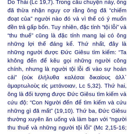
Do Thái (Lc 19,7). Trong câu chuyện này, ông
đã thừa nhận nguy cơ rằng ông đã “chiếm
đoạt của” người nào đó và vì thế có ý muốn
đền trả gấp bốn. Tuy nhiên, đặc tính “tội lỗi” và
“thu thuế” cũng là đặc tính mang lại có ông
những lợi thế đáng kể. Thứ nhất, đây là
những người được Đức Giêsu tìm kiếm: “Ta
không đến để kêu gọi những người công
chính, nhưng là người tội lỗi đi vào sự hoán
cải” (οὐκ ἐλήλυθα καλέσαι δικαίους ἀλλ᾽
ἁμαρτωλοὺς εἰς μετάνοιαν, Lc 5,32). Thứ hai,
ông là đối tượng được Đức Giêsu tìm kiếm và
cứu độ: “Con Người đến để tìm kiếm và cứu
những gì đã mất” (19,10). Thứ ba, Đức Giêsu
thường xuyên ăn uống và làm bạn với “người
thu thuế và những người tội lỗi” (Mc 2,15-16;