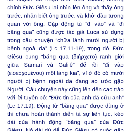
chính Đức Giêsu lại nhìn lên ông và thấy ông
trước, nhận biết ông trước, và khởi đầu tương
quan với ông. Cặp động từ “đi vào” và “đi
băng qua” cũng được tác giả Luca sử dụng
trong câu chuyện “chữa lành mười người bị
bệnh ngoài da” (Lc 17,11-19), trong đó, Đức
Giêsu cũng “băng qua (διήρχετο) ranh giới
giữa Samari và Galilê” để rồi “đi vào
(εἰσερχομένου) một làng kia”, vì ở đó có mười
người bị bệnh ngoài da đang ao ước gặp
Người. Câu chuyện này cũng lên đến cao trào
với lời tuyên bố: “Đức tin của anh đã cứu anh”
(Lc 17,19). Động từ “băng qua” được dùng ở
thì chưa hoàn thành diễn tả sự liên tục, kéo
dài của hành động “băng qua” của Đức
Giêsu. Nó dài đủ để Đức Giêsu có cuộc gặp