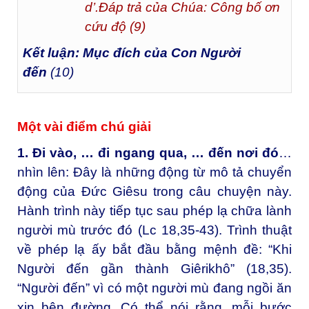
d’.Đáp trả của Chúa: Công bố ơn
cứu độ (9)
Kết luận: Mục đích của Con Người
đến
(10)
Một vài điểm chú giải
1. Đi vào, … đi ngang qua, … đến nơi đó
…
nhìn lên: Đây là những động từ mô tả chuyển
động của Đức Giêsu trong câu chuyện này.
Hành trình này tiếp tục sau phép lạ chữa lành
người mù trước đó (Lc 18,35-43). Trình thuật
về phép lạ ấy bắt đầu bằng mệnh đề: “Khi
Người đến gần thành Giêrikhô” (18,35).
“Người đến” vì có một người mù đang ngồi ăn
xin bên đường. Có thể nói rằng, mỗi bước