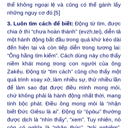
thể không ngoại lệ và cũng có thể gánh lấy
những nguy cơ đó.[5]
3. Luôn tìm cách để biết:
Động từ tìm, được
chia ở thì “chưa hoàn thành” (evzh,tei), diễn tả
một hành động bắt đầu trong quá khứ kéo dài
đến hiện tại và còn tiếp diễn trong tương lai:
“Ông hằng tìm kiếm”. Cách dùng này cho thấy
niềm khát mong trong con người của ông
Zakêu. Động từ “tìm cách” cũng cho thấy một
quá trình xoay xở, làm nhiều sự, thử nhiều lần
để làm sao đạt được điều mình mong mỏi,
chứ không phải là hành động nhất thời, mang
tính bộc phát. Điều ông mong mỏi là “nhận
biết Đức Giêsu là ai”. Động từ “ὁράω” thường
được dịch là “nhìn thấy”, “xem”. Tuy nhiên, nó
còn có nghĩa là “nhận thức”, “trải nghiệm”,