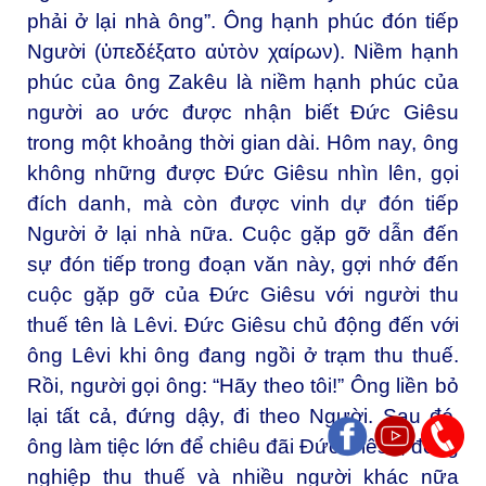
phải ở lại nhà ông”. Ông hạnh phúc đón tiếp
Người (ὑπεδέξατο αὐτὸν χαίρων). Niềm hạnh
phúc của ông Zakêu là niềm hạnh phúc của
người ao ước được nhận biết Đức Giêsu
trong một khoảng thời gian dài. Hôm nay, ông
không những được Đức Giêsu nhìn lên, gọi
đích danh, mà còn được vinh dự đón tiếp
Người ở lại nhà nữa. Cuộc gặp gỡ dẫn đến
sự đón tiếp trong đoạn văn này, gợi nhớ đến
cuộc gặp gỡ của Đức Giêsu với người thu
thuế tên là Lêvi. Đức Giêsu chủ động đến với
ông Lêvi khi ông đang ngồi ở trạm thu thuế.
Rồi, người gọi ông: “Hãy theo tôi!” Ông liền bỏ
lại tất cả, đứng dậy, đi theo Người. Sau đó,
ông làm tiệc lớn để chiêu đãi Đức Giêsu, đồng
nghiệp thu thuế và nhiều người khác nữa