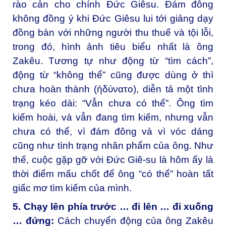
rào cản cho chính Đức Giêsu. Đám đông
không đồng ý khi Đức Giêsu lui tới giảng dạy
đồng bàn với những người thu thuế và tội lỗi,
trong đó, hình ảnh tiêu biểu nhất là ông
Zakêu. Tương tự như động từ “tìm cách”,
động từ “không thể” cũng được dùng ở thì
chưa hoàn thành (ἠδύνατο), diễn tả một tình
trạng kéo dài: “Vẫn chưa có thể”. Ông tìm
kiếm hoài, và vẫn đang tìm kiếm, nhưng vẫn
chưa có thể, vì đám đông và vì vóc dáng
cũng như tình trạng nhân phẩm của ông. Như
thế, cuộc gặp gỡ với Đức Giê-su là hôm ấy là
thời điểm mấu chốt để ông “có thể” hoàn tất
giấc mơ tìm kiếm của mình.
5. Chạy lên phía trước … đi lên … đi xuống
… đứng:
Cách chuyển động của ông Zakêu