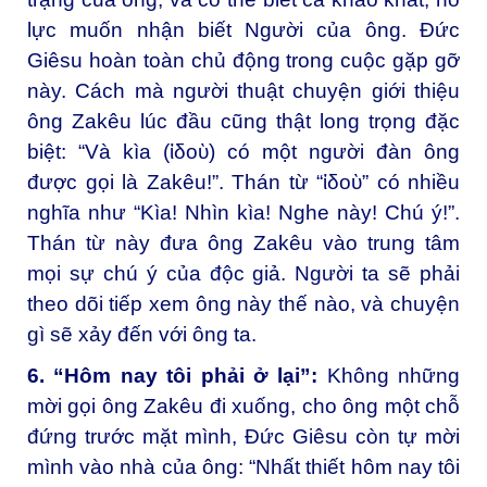
lực muốn nhận biết Người của ông. Đức
Giêsu hoàn toàn chủ động trong cuộc gặp gỡ
này. Cách mà người thuật chuyện giới thiệu
ông Zakêu lúc đầu cũng thật long trọng đặc
biệt: “Và kìa (ἰδοὺ) có một người đàn ông
được gọi là Zakêu!”. Thán từ “ἰδοὺ” có nhiều
nghĩa như “Kìa! Nhìn kìa! Nghe này! Chú ý!”.
Thán từ này đưa ông Zakêu vào trung tâm
mọi sự chú ý của độc giả. Người ta sẽ phải
theo dõi tiếp xem ông này thế nào, và chuyện
gì sẽ xảy đến với ông ta.
6. “Hôm nay tôi phải ở lại”:
Không những
mời gọi ông Zakêu đi xuống, cho ông một chỗ
đứng trước mặt mình, Đức Giêsu còn tự mời
mình vào nhà của ông: “Nhất thiết hôm nay tôi