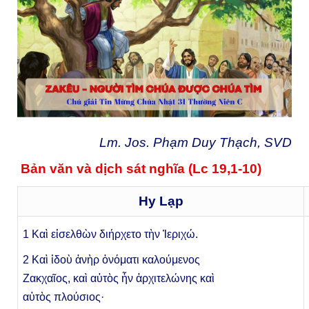
Lm. Jos. Phạm Duy Thạch, SVD
Bản văn và dịch sát nghĩa
(Lc 19,1-10)
Hy Lạp
1
Καὶ εἰσελθὼν διήρχετο τὴν Ἰεριχώ.
2 Καὶ ἰδοὺ ἀνὴρ ὀνόματι καλούμενος
Ζακχαῖος, καὶ αὐτὸς ἦν ἀρχιτελώνης καὶ
α
ὐτὸς
π
λούσιος
·