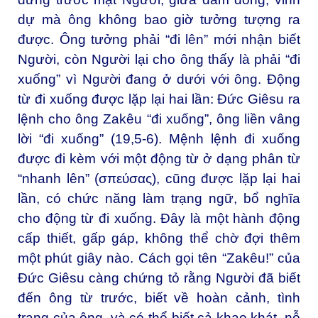
dự mà ông không bao giờ tưởng tượng ra
được. Ông tưởng phải “đi lên” mới nhận biết
Người, còn Người lại cho ông thấy là phải “đi
xuống” vì Người đang ở dưới với ông. Động
từ đi xuống được lặp lại hai lần: Đức Giêsu ra
lệnh cho ông Zakêu “đi xuống”, ông liền vâng
lời “đi xuống” (19,5-6). Mệnh lệnh đi xuống
được đi kèm với một động từ ở dạng phân từ
“nhanh lên” (σπεύσας), cũng được lặp lại hai
lần, có chức năng làm trạng ngữ, bổ nghĩa
cho động từ đi xuống. Đây là một hành động
cấp thiết, gấp gáp, không thể chờ đợi thêm
một phút giây nào. Cách gọi tên “Zakêu!” của
Đức Giêsu càng chứng tỏ rằng Người đã biết
đến ông từ trước, biết về hoàn cảnh, tình
trạng của ông, và có thể biết cả khao khát, nỗ