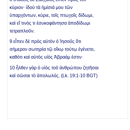
κύριον
·
ἰδοὺ τὰ ἡμίσιά μου τῶν
ὑπαρχόντων, κύριε, τοῖς πτωχοῖς δίδωμι,
καὶ εἴ τινός τι ἐσυκοφάντησα ἀποδίδωμι
τετραπλοῦν.
9 εἶπεν δὲ πρὸς αὐτὸν ὁ Ἰησοῦς ὅτι
σήμερον σωτηρία τῷ οἴκῳ τούτῳ ἐγένετο,
καθότι καὶ αὐτὸς υἱὸς Ἀβρα
άμ
ἐστιν
·
10
ἦλθεν γὰρ ὁ υἱὸς τοῦ ἀνθρώπου ζητῆσαι
καὶ σῶσαι τὸ ἀπολωλός. (Lk. 19:1-10 BGT)