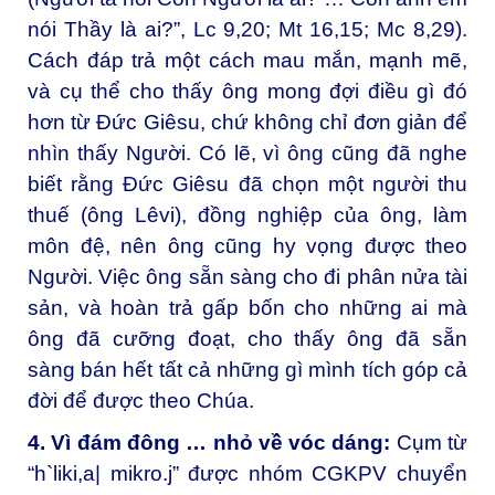
nói Thầy là ai?”, Lc 9,20; Mt 16,15; Mc 8,29).
Cách đáp trả một cách mau mắn, mạnh mẽ,
và cụ thể cho thấy ông mong đợi điều gì đó
hơn từ Đức Giêsu, chứ không chỉ đơn giản để
nhìn thấy Người. Có lẽ, vì ông cũng đã nghe
biết rằng Đức Giêsu đã chọn một người thu
thuế (ông Lêvi), đồng nghiệp của ông, làm
môn đệ, nên ông cũng hy vọng được theo
Người. Việc ông sẵn sàng cho đi phân nửa tài
sản, và hoàn trả gấp bốn cho những ai mà
ông đã cưỡng đoạt, cho thấy ông đã sẵn
sàng bán hết tất cả những gì mình tích góp cả
đời để được theo Chúa.
4. Vì đám đông … nhỏ về vóc dáng:
Cụm từ
“h`liki,a| mikro.j” được nhóm CGKPV chuyển