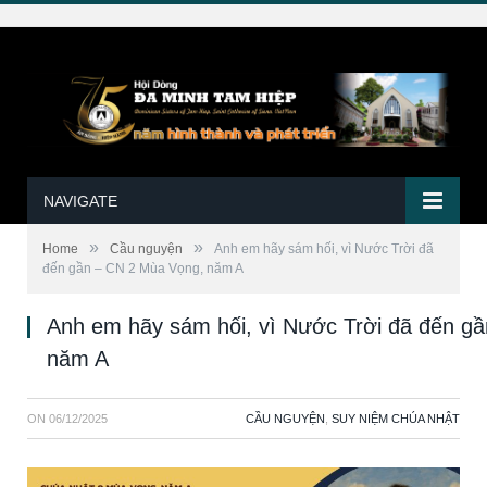
NAVIGATE
»
»
Home
Cầu nguyện
Anh em hãy sám hối, vì Nước Trời đã
đến gần – CN 2 Mùa Vọng, năm A
Anh em hãy sám hối, vì Nước Trời đã đến g
năm A
ON
06/12/2025
CẦU NGUYỆN
,
SUY NIỆM CHÚA NHẬT