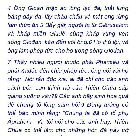
4
Ông Gioan mặc áo lông lạc đà, thắt lưng
bằng dây da, lấy châu chấu và mật ong rừng
làm thức ăn.
5
Bấy giờ, người ta từ Giêrusalem
và khắp miền Giuđê, cùng khắp vùng ven
sông Giođan, kéo đến với ông.
6
Họ thú tội, và
ông làm phép rửa cho họ trong sông Giođan.
7
Thấy nhiều người thuộc phái Pharisêu và
phái Xađốc đến chịu phép rửa, ông nói với họ
rằng: “Nòi rắn độc kia, ai đã chỉ cho các anh
cách trốn cơn thịnh nộ của Thiên Chúa sắp
giáng xuống vậy?
8
Các anh hãy sinh hoa quả
để chứng tỏ lòng sám hối.
9
Đừng tưởng có
thể bảo mình rằng: “Chúng ta đã có tổ phụ
Ápraham.” Vì, tôi nói cho các anh hay, Thiên
Chúa có thể làm cho những hòn đá này trở