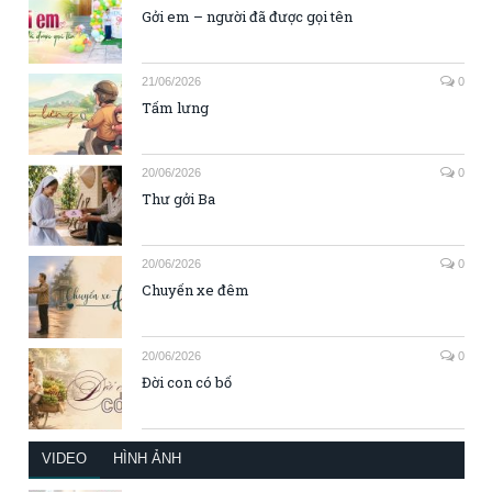
Gởi em – người đã được gọi tên
21/06/2026
0
Tấm lưng
20/06/2026
0
Thư gởi Ba
20/06/2026
0
Chuyến xe đêm
20/06/2026
0
Đời con có bố
VIDEO
HÌNH ẢNH