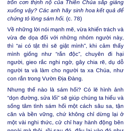
trốn cơn thịnh nộ của Thiên Chúa sắp giáng
xuống vậy?
Các anh hãy sinh hoa kết quả để
chứng tỏ lòng sám hối.
(c. 78)
Về những lời nói mạnh mẽ, vừa khiển trách và
vừa đe dọa đối với những nhóm người này,
thì “ai có tật thì sẽ giật mình”, khi cảm thấy
mình giống như “rắn độc”, chuyên đi hại
người, gieo rắc nghi ngờ, gây chia rẽ, dụ dỗ
người ta và làm cho người ta xa Chúa, như
con rắn trong Vườn Địa Đàng.
Nhưng thế nào là sám hối? Có lẽ hình ảnh
“dọn đường, sửa lối” sẽ giúp chúng ta hiểu và
sống tâm tình sám hối một cách sâu sa, tận
căn và bền vững, chứ không chỉ dừng lại ở
một vài nghi thức, cử chỉ hay hành động bên
ngoài mà thôi, rồi sau đó, đâu lại vào đó như