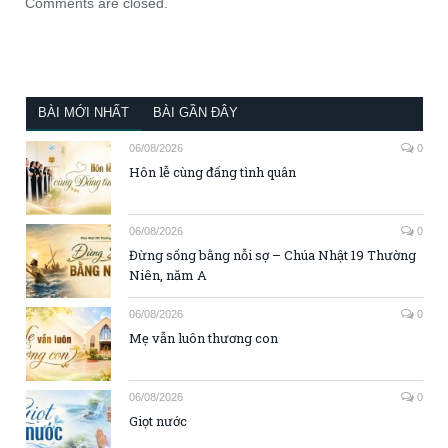
Comments are closed.
BÀI MỚI NHẤT
BÀI GẦN ĐÂY
06/08/2026
0
Hôn lễ cùng đấng tình quân
06/08/2026
0
Đừng sống bằng nỗi sợ – Chúa Nhật 19 Thường
Niên, năm A
06/08/2026
0
Mẹ vẫn luôn thương con
06/08/2026
0
Giọt nước