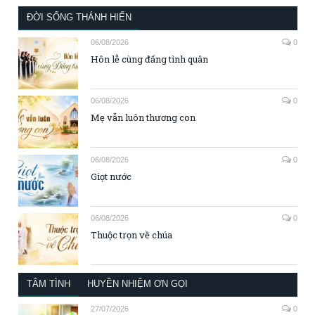
ĐỜI SỐNG THÁNH HIẾN
06/08/2026
0
Hôn lễ cùng đấng tình quân
06/08/2026
0
Mẹ vẫn luôn thương con
06/08/2026
0
Giọt nước
06/08/2026
0
Thuộc trọn về chúa
TÂM TÌNH
HUYỀN NHIỆM ƠN GỌI
27/07/2026
0