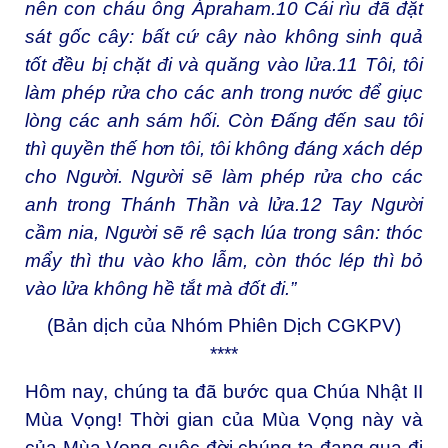
nên con cháu ông Ápraham.
10
Cái rìu đã đặt
sát gốc cây: bất cứ cây nào không sinh quả
tốt đều bị chặt đi và quăng vào lửa.
11
Tôi, tôi
làm phép rửa cho các anh trong nước để giục
lòng các anh sám hối. Còn Đấng đến sau tôi
thì quyền thế hơn tôi, tôi không đáng xách dép
cho Người. Người sẽ làm phép rửa cho các
anh trong Thánh Thần và lửa.
12
Tay Người
cầm nia, Người sẽ rê sạch lúa trong sân: thóc
mẩy thì thu vào kho lẫm, còn thóc lép thì bỏ
vào lửa không hề tắt mà đốt đi.”
(Bản dịch của Nhóm Phiên Dịch CGKPV)
****
Hôm nay, chúng ta đã bước qua Chúa Nhật II
Mùa Vọng! Thời gian của Mùa Vọng này và
của Mùa Vọng cuộc đời chúng ta đang qua đi