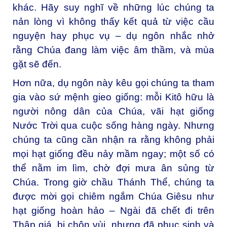
khác. Hãy suy nghĩ về những lúc chúng ta
nản lòng vì không thấy kết quả từ việc cầu
nguyện hay phục vụ – dụ ngôn nhắc nhở
rằng Chúa đang làm việc âm thầm, và mùa
gặt sẽ đến.
Hơn nữa, dụ ngôn này kêu gọi chúng ta tham
gia vào sứ mệnh gieo giống: mỗi Kitô hữu là
người nông dân của Chúa, vãi hạt giống
Nước Trời qua cuộc sống hàng ngày. Nhưng
chúng ta cũng cần nhận ra rằng không phải
mọi hạt giống đều nảy mầm ngay; một số có
thể nằm im lìm, chờ đợi mưa ân sủng từ
Chúa. Trong giờ chầu Thánh Thể, chúng ta
được mời gọi chiêm ngắm Chúa Giêsu như
hạt giống hoàn hảo – Ngài đã chết đi trên
Thập giá, bị chôn vùi, nhưng đã phục sinh và