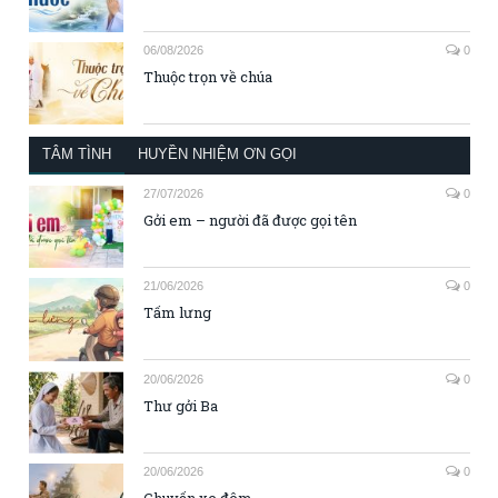
06/08/2026
0
Thuộc trọn về chúa
TÂM TÌNH
HUYỀN NHIỆM ƠN GỌI
27/07/2026
0
Gởi em – người đã được gọi tên
21/06/2026
0
Tấm lưng
20/06/2026
0
Thư gởi Ba
20/06/2026
0
Chuyến xe đêm