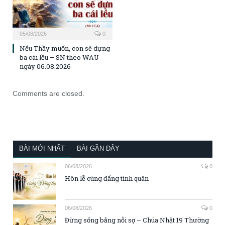
05/08/2026
0
Nếu Thầy muốn, con sẽ dựng
ba cái lều – SN theo WAU
ngày 06.08.2026
Comments are closed.
BÀI MỚI NHẤT
BÀI GẦN ĐÂY
06/08/2026
0
Hôn lễ cùng đấng tình quân
06/08/2026
0
Đừng sống bằng nỗi sợ – Chúa Nhật 19 Thường