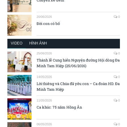
20/06/2026
0
Đời con có bố
VIDEO
HÌNH ẢNH
25/06/2026
0
Thánh lễ Cung hiến Nguyện đường Hội dòng Đa
Minh Tam Hiệp (25/06/2016)
14/05/2026
0
Lời thiêng và Chúa đã yêu con – Ca đoàn HD. Đa
Minh Tam Hiệp
11/05/2026
0
Ca khúc: 75 năm Hồng Ân
06/05/2026
0