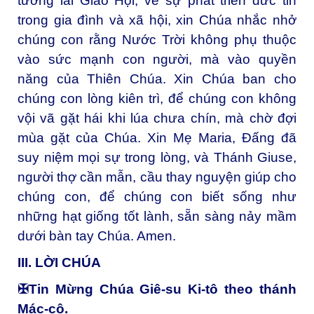
tương lai Giáo Hội, về sự phát triển đức tin
trong gia đình và xã hội, xin Chúa nhắc nhở
chúng con rằng Nước Trời không phụ thuộc
vào sức mạnh con người, mà vào quyền
năng của Thiên Chúa. Xin Chúa ban cho
chúng con lòng kiên trì, để chúng con không
vội vã gặt hái khi lúa chưa chín, mà chờ đợi
mùa gặt của Chúa. Xin Mẹ Maria, Đấng đã
suy niệm mọi sự trong lòng, và Thánh Giuse,
người thợ cần mẫn, cầu thay nguyện giúp cho
chúng con, để chúng con biết sống như
những hạt giống tốt lành, sẵn sàng nảy mầm
dưới bàn tay Chúa. Amen.
III. LỜI CHÚA
✠Tin Mừng Chúa Giê-su Ki-tô theo thánh
Mác-cô.