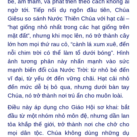
bé, âm thầm, và phát triển theo cách không ai
ngờ tới. Tiếp nối dụ ngôn đầu tiên, Chúa
Giêsu so sánh Nước Thiên Chúa với hạt cải –
“hạt giống nhỏ nhất trong các hạt giống trên
mặt đất”, nhưng khi mọc lên, nó trở thành cây
lớn hơn mọi thứ rau cỏ, “cành lá xum xuê, đến
nỗi chim trời có thể làm tổ dưới bóng”. Hình
ảnh tương phản này nhấn mạnh vào sức
mạnh biến đổi của Nước Trời: từ nhỏ bé đến
vĩ đại, từ yếu ớt đến vững chãi. Hạt cải nhỏ
đến mức dễ bị bỏ qua, nhưng dưới bàn tay
Chúa, nó trở thành nơi trú ẩn cho muôn loài.
Điều này áp dụng cho Giáo Hội sơ khai: bắt
đầu từ một nhóm nhỏ môn đệ, nhưng dần lan
tỏa khắp thế giới, trở thành nơi che chở cho
mọi dân tộc. Chúa không dùng những dụ