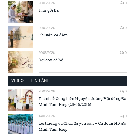
20/06/2026
0
Thư gởi Ba
20/06/2026
0
Chuyến xe đêm
20/06/2026
0
Đời con có bố
VIDEO
HÌNH ẢNH
25/06/2026
0
Thánh lễ Cung hiến Nguyện đường Hội dòng Đa
Minh Tam Hiệp (25/06/2016)
14/05/2026
0
Lời thiêng và Chúa đã yêu con – Ca đoàn HD. Đa
Minh Tam Hiệp