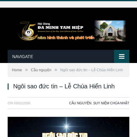
NAVIGATE
»
»
Home
Cầu nguyện
Ngôi sao đức tin – Lễ Chúa Hiển Linh
Ngôi sao đức tin – Lễ Chúa Hiển Linh
ON
03/01/2026
CẦU NGUYỆN
,
SUY NIỆM CHÚA NHẬT