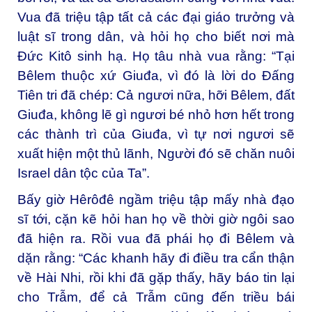
Vua đã triệu tập tất cả các đại giáo trưởng và
luật sĩ trong dân, và hỏi họ cho biết nơi mà
Đức Kitô sinh hạ. Họ tâu nhà vua rằng: “Tại
Bêlem thuộc xứ Giuđa, vì đó là lời do Đấng
Tiên tri đã chép: Cả ngươi nữa, hỡi Bêlem, đất
Giuđa, không lẽ gì ngươi bé nhỏ hơn hết trong
các thành trì của Giuđa, vì tự nơi ngươi sẽ
xuất hiện một thủ lãnh, Người đó sẽ chăn nuôi
Israel dân tộc của Ta”.
Bấy giờ Hêrôđê ngầm triệu tập mấy nhà đạo
sĩ tới, cặn kẽ hỏi han họ về thời giờ ngôi sao
đã hiện ra. Rồi vua đã phái họ đi Bêlem và
dặn rằng: “Các khanh hãy đi điều tra cẩn thận
về Hài Nhi, rồi khi đã gặp thấy, hãy báo tin lại
cho Trẫm, để cả Trẫm cũng đến triều bái