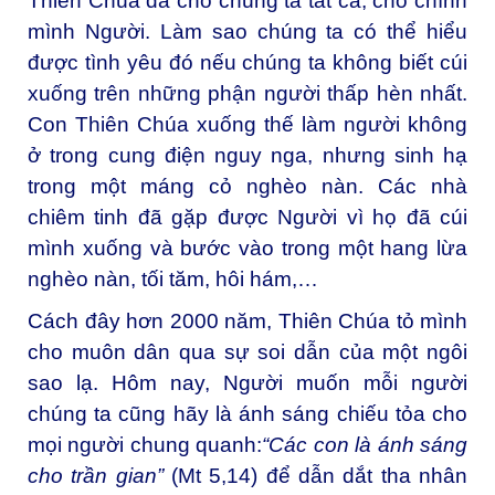
Thiên Chúa đã cho chúng ta tất cả, cho chính
mình Người. Làm sao chúng ta có thể hiểu
được tình yêu đó nếu chúng ta không biết cúi
xuống trên những phận người thấp hèn nhất.
Con Thiên Chúa xuống thế làm người không
ở trong cung điện nguy nga, nhưng sinh hạ
trong một máng cỏ nghèo nàn. Các nhà
chiêm tinh đã gặp được Người vì họ đã cúi
mình xuống và bước vào trong một hang lừa
nghèo nàn, tối tăm, hôi hám,…
Cách đây hơn 2000 năm, Thiên Chúa tỏ mình
cho muôn dân qua sự soi dẫn của một ngôi
sao lạ. Hôm nay, Người muốn mỗi người
chúng ta cũng hãy là ánh sáng chiếu tỏa cho
mọi người chung quanh:
“Các con là ánh sáng
cho trần gian”
(Mt 5,14) để dẫn dắt tha nhân