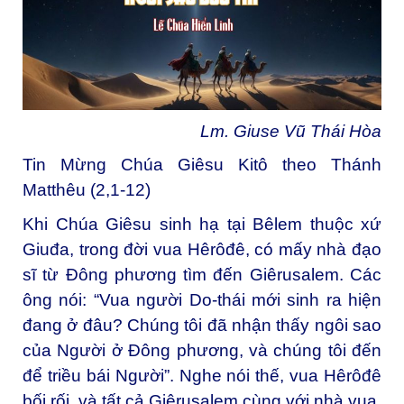
Lm. Giuse Vũ Thái Hòa
Tin Mừng Chúa Giêsu Kitô theo Thánh
Matthêu (2,1-12)
Khi Chúa Giêsu sinh hạ tại Bêlem thuộc xứ
Giuđa, trong đời vua Hêrôđê, có mấy nhà đạo
sĩ từ Đông phương tìm đến Giêrusalem. Các
ông nói: “Vua người Do-thái mới sinh ra hiện
đang ở đâu? Chúng tôi đã nhận thấy ngôi sao
của Người ở Đông phương, và chúng tôi đến
để triều bái Người”. Nghe nói thế, vua Hêrôđê
bối rối, và tất cả Giêrusalem cùng với nhà vua.