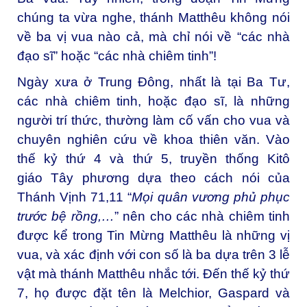
chúng ta vừa nghe, thánh Matthêu không nói
về ba vị vua nào cả, mà chỉ nói về “các nhà
đạo sĩ” hoặc “các nhà chiêm tinh”!
Ngày xưa ở Trung Ðông, nhất là tại Ba Tư,
các nhà chiêm tinh, hoặc đạo sĩ, là những
người trí thức, thường làm cố vấn cho vua và
chuyên nghiên cứu về khoa thiên văn. Vào
thế kỷ thứ 4 và thứ 5, truyền thống Kitô
giáo Tây phương dựa theo cách nói của
Thánh Vịnh 71,11 “
Mọi quân vương phủ phục
trước bệ rồng,…
” nên cho các nhà chiêm tinh
được kể trong Tin Mừng Matthêu là những vị
vua, và xác định với con số là ba dựa trên 3 lễ
vật mà thánh Matthêu nhắc tới. Ðến thế kỷ thứ
7, họ được đặt tên là Melchior, Gaspard và