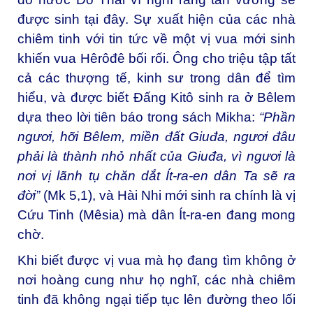
được sinh tại đây. Sự xuất hiện của các nhà
chiêm tinh với tin tức về một vị vua mới sinh
khiến vua Hêrôđê bối rối. Ông cho triệu tập tất
cả các thượng tế, kinh sư trong dân để tìm
hiểu, và được biết Ðấng Kitô sinh ra ở Bêlem
dựa theo lời tiên báo trong sách Mikha:
“Phần
ngươi, hỡi Bêlem, miền đất Giuđa, ngươi đâu
phải là thành nhỏ nhất của Giuđa, vì ngươi là
nơi vị lãnh tụ chăn dắt Ít-ra-en dân Ta sẽ ra
đời”
(Mk 5,1), và Hài Nhi mới sinh ra chính là vị
Cứu Tinh (Mêsia) mà dân Ít-ra-en đang mong
chờ.
Khi biết được vị vua mà họ đang tìm không ở
nơi hoàng cung như họ nghĩ, các nhà chiêm
tinh đã không ngại tiếp tục lên đường theo lối