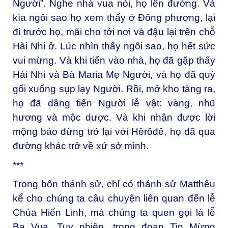
Người”. Nghe nhà vua nói, họ lên đường. Và
kìa ngôi sao họ xem thấy ở Đông phương, lại
đi trước họ, mãi cho tới nơi và đậu lại trên chỗ
Hài Nhi ở. Lúc nhìn thấy ngôi sao, họ hết sức
vui mừng. Và khi tiến vào nhà, họ đã gặp thấy
Hài Nhi và Bà Maria Mẹ Người, và họ đã quỳ
gối xuống sụp lạy Người. Rồi, mở kho tàng ra,
họ đã dâng tiến Người lễ vật: vàng, nhũ
hương và mộc dược. Và khi nhận được lời
mộng báo đừng trở lại với Hêrôđê, họ đã qua
đường khác trở về xứ sở mình.
***
Trong bốn thánh sử, chỉ có thánh sử Matthêu
kể cho chúng ta câu chuyện liên quan đến lễ
Chúa Hiển Linh, mà chúng ta quen gọi là lễ
Ba Vua. Tuy nhiên, trong đoạn Tin Mừng