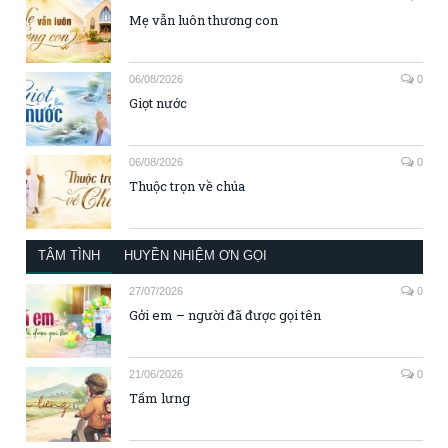
Mẹ vẫn luôn thương con
06/08/2026
0
Giọt nước
06/08/2026
0
Thuộc trọn về chúa
TÂM TÌNH
HUYỀN NHIỆM ƠN GỌI
27/07/2026
0
Gởi em – người đã được gọi tên
21/06/2026
0
Tấm lưng