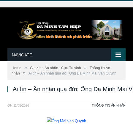
NAVIGATE
»
»
Home
Gia đình Ân nhân - Cựu Tu sinh
Thông tin Ân
»
nhân
Ai tín – Ân nhân qua đời: Ông Đa Minh Mai Văn Quynh
Ai tín – Ân nhân qua đời: Ông Đa Minh Mai 
ON
11/05/2026
THÔNG TIN ÂN NHÂN