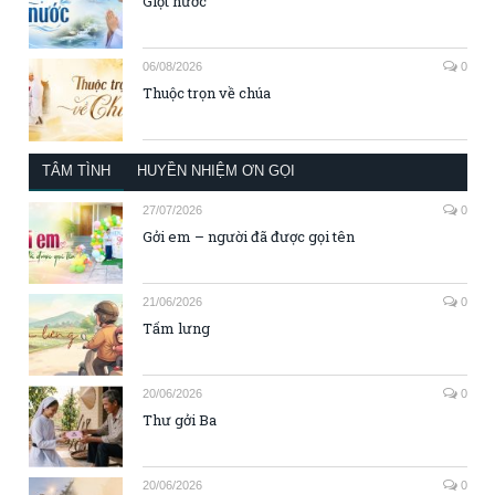
Giọt nước
06/08/2026
0
Thuộc trọn về chúa
TÂM TÌNH
HUYỀN NHIỆM ƠN GỌI
27/07/2026
0
Gởi em – người đã được gọi tên
21/06/2026
0
Tấm lưng
20/06/2026
0
Thư gởi Ba
20/06/2026
0