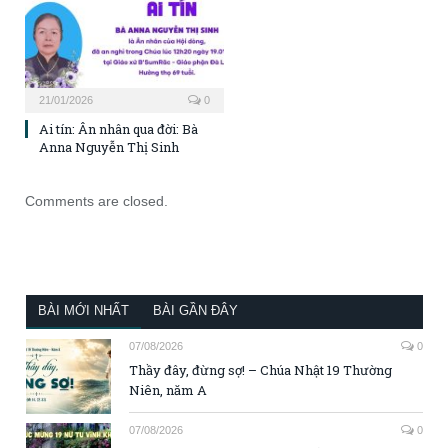
21/01/2026
0
Ai tín: Ân nhân qua đời: Bà
Anna Nguyễn Thị Sinh
Comments are closed.
BÀI MỚI NHẤT
BÀI GẦN ĐÂY
07/08/2026
0
Thầy đây, đừng sợ! – Chúa Nhật 19 Thường
Niên, năm A
07/08/2026
0