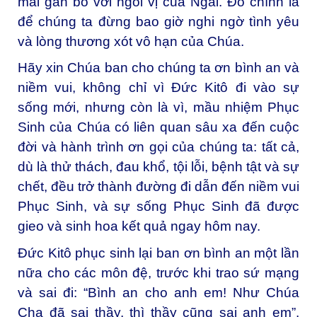
mãi gắn bó với ngôi vị của Ngài. Đó chính là
để chúng ta đừng bao giờ nghi ngờ tình yêu
và lòng thương xót vô hạn của Chúa.
Hãy xin Chúa ban cho chúng ta ơn bình an và
niềm vui, không chỉ vì Đức Kitô đi vào sự
sống mới, nhưng còn là vì, mầu nhiệm Phục
Sinh của Chúa có liên quan sâu xa đến cuộc
đời và hành trình ơn gọi của chúng ta: tất cả,
dù là thử thách, đau khổ, tội lỗi, bệnh tật và sự
chết, đều trở thành đường đi dẫn đến niềm vui
Phục Sinh, và sự sống Phục Sinh đã được
gieo và sinh hoa kết quả ngay hôm nay.
Đức Kitô phục sinh lại ban ơn bình an một lần
nữa cho các môn đệ, trước khi trao sứ mạng
và sai đi: “Bình an cho anh em! Như Chúa
Cha đã sai thầy, thì thầy cũng sai anh em”.