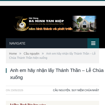
NAVIGATE
»
»
Home
Cầu nguyện
Anh em hãy nhận lấy Thánh Thần – Lễ
Chúa Thánh Thần hiện xuống
Anh em hãy nhận lấy Thánh Thần – Lễ Chúa
xuống
ON
23/05/2026
CẦU NGUYỆN
,
SUY NIỆM CHÚA NHẬT