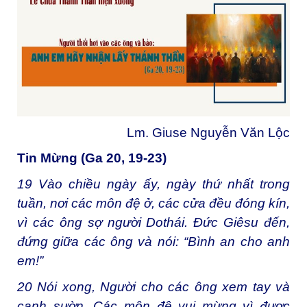
Lm. Giuse Nguyễn Văn Lộc
Tin Mừng (Ga 20, 19-23)
19
Vào chiều ngày ấy, ngày thứ nhất trong
tuần, nơi các môn đệ ở, các cửa đều đóng kín,
vì các ông sợ người Dothái. Đức Giêsu đến,
đứng giữa các ông và nói: “Bình an cho anh
em!”
20
Nói xong, Người cho các ông xem tay và
cạnh sườn. Các môn đệ vui mừng vì được