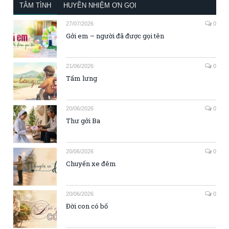
TÂM TÌNH
HUYỀN NHIỆM ƠN GỌI
27/07/2026
0
Gởi em – người đã được gọi tên
21/06/2026
0
Tấm lưng
20/06/2026
0
Thư gởi Ba
20/06/2026
0
Chuyến xe đêm
20/06/2026
0
Đời con có bố