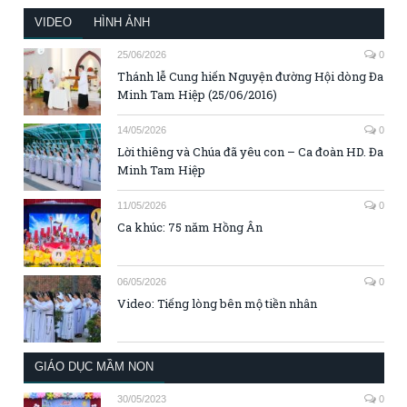
VIDEO
HÌNH ẢNH
25/06/2026
0
Thánh lễ Cung hiến Nguyện đường Hội dòng Đa
Minh Tam Hiệp (25/06/2016)
14/05/2026
0
Lời thiêng và Chúa đã yêu con – Ca đoàn HD. Đa
Minh Tam Hiệp
11/05/2026
0
Ca khúc: 75 năm Hồng Ân
06/05/2026
0
Video: Tiếng lòng bên mộ tiền nhân
GIÁO DỤC MẦM NON
30/05/2023
0