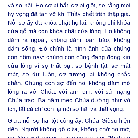
và sợ hãi. Họ sợ bị bắt, sợ bị giết, sợ rằng mọi
hy vọng đã tan vỡ khi Thầy chết trên thập giá.
Nỗi sợ ấy đã khóa chặt họ lại, không chỉ khóa
cửa gỗ mà còn khóa chặt cửa lòng. Họ không
dám ra ngoài, không dám loan báo, không
dám sống. Đó chính là hình ảnh của chúng
con hôm nay: chúng con cũng đang đóng kín
cửa lòng vì sợ thất bại, sợ bệnh tật, sợ mất
mát, sợ dư luận, sợ tương lai không chắc
chắn. Chúng con sợ đến nỗi không dám mở
lòng ra với Chúa, với anh em, với sứ mạng
Chúa trao. Ba năm theo Chúa dường như vô
ích, tất cả chỉ còn lại nỗi sợ hãi và thất vọng.
Giữa nỗi sợ hãi tột cùng ấy, Chúa Giêsu hiện
đến. Người không gõ cửa, không chờ họ mở,
mà Người đứng giữa các ông và nói: “Bình an