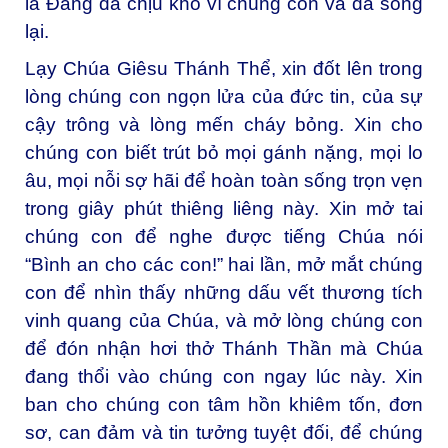
là Đấng đã chịu khổ vì chúng con và đã sống
lại.
Lạy Chúa Giêsu Thánh Thể, xin đốt lên trong
lòng chúng con ngọn lửa của đức tin, của sự
cậy trông và lòng mến cháy bỏng. Xin cho
chúng con biết trút bỏ mọi gánh nặng, mọi lo
âu, mọi nỗi sợ hãi để hoàn toàn sống trọn vẹn
trong giây phút thiêng liêng này. Xin mở tai
chúng con để nghe được tiếng Chúa nói
“Bình an cho các con!” hai lần, mở mắt chúng
con để nhìn thấy những dấu vết thương tích
vinh quang của Chúa, và mở lòng chúng con
để đón nhận hơi thở Thánh Thần mà Chúa
đang thổi vào chúng con ngay lúc này. Xin
ban cho chúng con tâm hồn khiêm tốn, đơn
sơ, can đảm và tin tưởng tuyệt đối, để chúng