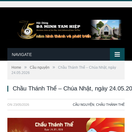
NAVIGATE
»
»
Home
Cầu nguyện
Chầu Thánh Thể – Chúa Nhật, ngày
24.05.2026
Chầu Thánh Thể – Chúa Nhật, ngày 24.05.2
ON
23/05/2026
CẦU NGUYỆN
,
CHẦU THÁNH THỂ