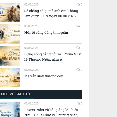
07/08/2026
0
Sẽ chẳng có gì mà anh em không
làm được – SN ngày 08.08.2026
06/08/2026
0
Hôn lễ cùng đấng tình quân
06/08/2026
0
Đừng sống bằng nỗi sợ – Chúa Nhật
19 Thường Niên, năm A
06/08/2026
0
Mẹ vẫn luôn thương con
MỤC VỤ GIÁO XỨ
06/08/2026
0
PowerPoint và bài giảng lễ Thiếu
Nhi – Chúa Nhật 19 Thường Niên,