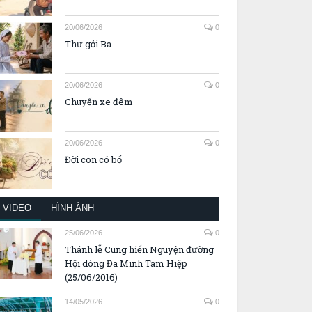
20/06/2026
0
Thư gởi Ba
20/06/2026
0
Chuyến xe đêm
20/06/2026
0
Đời con có bố
VIDEO
HÌNH ẢNH
25/06/2026
0
Thánh lễ Cung hiến Nguyện đường
Hội dòng Đa Minh Tam Hiệp
(25/06/2016)
14/05/2026
0