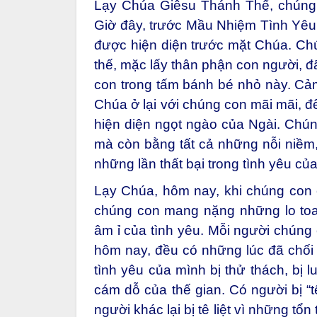
Lạy Chúa Giêsu Thánh Thể, chúng c
Giờ đây, trước Mầu Nhiệm Tình Yêu 
được hiện diện trước mặt Chúa. Chú
thế, mặc lấy thân phận con người, đã 
con trong tấm bánh bé nhỏ này. Cảm 
Chúa ở lại với chúng con mãi mãi, đ
hiện diện ngọt ngào của Ngài. Chún
mà còn bằng tất cả những nỗi niềm
những lần thất bại trong tình yêu củ
Lạy Chúa, hôm nay, khi chúng con
chúng con mang nặng những lo toa
âm ỉ của tình yêu. Mỗi người chúng
hôm nay, đều có những lúc đã chối 
tình yêu của mình bị thử thách, bị 
cám dỗ của thế gian. Có người bị “tê
người khác lại bị tê liệt vì những tổn