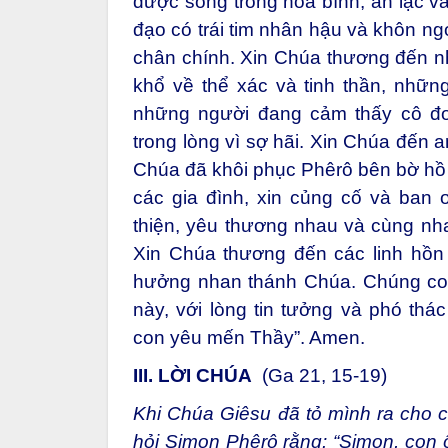
được sống trong hòa bình, an lạc v
đạo có trái tim nhân hậu và khôn 
chân chính. Xin Chúa thương đến 
khổ về thể xác và tinh thần, nhữn
những người đang cảm thấy cô đơ
trong lòng vì sợ hãi. Xin Chúa đến 
Chúa đã khôi phục Phêrô bên bờ hồ 
các gia đình, xin củng cố và ban 
thiện, yêu thương nhau và cùng nha
Xin Chúa thương đến các linh hồn
hưởng nhan thánh Chúa. Chúng con
này, với lòng tin tưởng và phó thá
con yêu mến Thầy”. Amen.
III. LỜI CHÚA
(Ga 21, 15-19)
Khi Chúa Giêsu đã tỏ mình ra cho 
hỏi Simon Phêrô rằng: “Simon, con