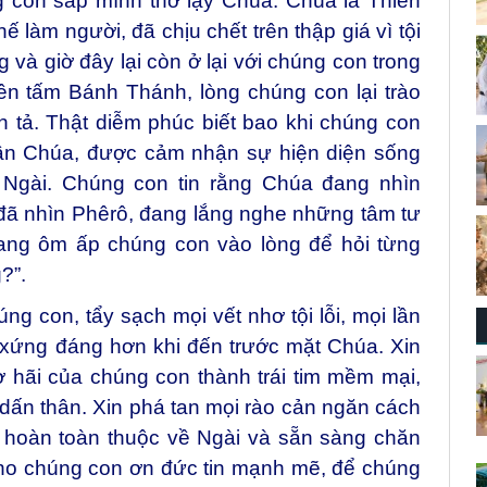
con sấp mình thờ lạy Chúa. Chúa là Thiên
 làm người, đã chịu chết trên thập giá vì tội
g và giờ đây lại còn ở lại với chúng con trong
lên tấm Bánh Thánh, lòng chúng con lại trào
 tả. Thật diễm phúc biết bao khi chúng con
n Chúa, được cảm nhận sự hiện diện sống
 Ngài. Chúng con tin rằng Chúa đang nhìn
đã nhìn Phêrô, đang lắng nghe những tâm tư
ang ôm ấp chúng con vào lòng để hỏi từng
?”.
ng con, tẩy sạch mọi vết nhơ tội lỗi, mọi lần
 xứng đáng hơn khi đến trước mặt Chúa. Xin
 sợ hãi của chúng con thành trái tim mềm mại,
dấn thân. Xin phá tan mọi rào cản ngăn cách
 hoàn toàn thuộc về Ngài và sẵn sàng chăn
cho chúng con ơn đức tin mạnh mẽ, để chúng