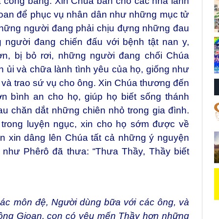
à công bằng. Xin Chúa ban cho các nhà lãnh
ngoan để phục vụ nhân dân như những mục tử
những người đang phải chịu đựng những đau
g người đang chiến đấu với bệnh tật nan y,
n, bị bỏ rơi, những người đang chối Chúa
an ủi và chữa lành tình yêu của họ, giống như
và trao sứ vụ cho ông. Xin Chúa thương đến
ơn bình an cho họ, giúp họ biết sống thánh
u chăn dắt những chiên nhỏ trong gia đình.
 trong luyện ngục, xin cho họ sớm được về
 xin dâng lên Chúa tất cả những ý nguyện
c như Phêrô đã thưa: “Thưa Thầy, Thầy biết
các môn đệ, Người dùng bữa với các ông, và
 ông Gioan, con có yêu mến Thầy hơn những