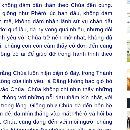
sợ không dám dấn thân theo Chúa đến cùng.
, giống như Phêrô lúc ban đầu, không dám
h mẽ, không dám nhận lãnh sứ vụ chăn dắt
ợi quá lâu, đã hy vọng quá nhiều, nhưng đôi
tình yêu với Chúa trở nên mờ nhạt, không đủ
hi, chúng con còn cảm thấy cô đơn đến cùng
ông có ai để giúp đỡ trong hành trình theo
rằng Chúa luôn hiện diện ở đây, trong Thánh
ống của tình yêu, là Đấng không bao giờ bỏ
c vào Chúa. Chúa không chỉ nhìn thấy những
thông với những nỗi đau thầm kín nhất, với
 trong lòng. Giống như Chúa đã đến bên bờ
n đệ, đã nhìn thẳng vào mắt Phêrô và hỏi ba
, Chúa cũng đang đến với mỗi người chúng
Chúa không chờ đợi chúng con cầu xin trước,