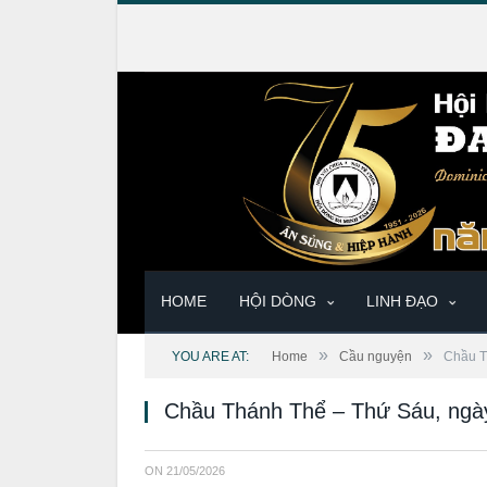
HOME
HỘI DÒNG
LINH ĐẠO
»
»
YOU ARE AT:
Home
Cầu nguyện
Chầu T
Chầu Thánh Thể – Thứ Sáu, ngà
ON
21/05/2026