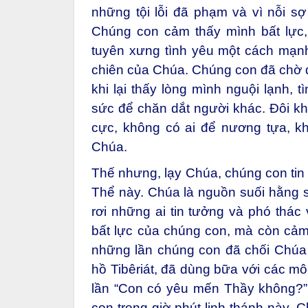
những tội lỗi đã phạm và vì nỗi 
Chúng con cảm thấy mình bất lực
tuyên xưng tình yêu một cách mạn
chiên của Chúa. Chúng con đã chờ đ
khi lại thấy lòng mình nguội lạnh, 
sức để chăn dắt người khác. Đôi k
cực, không có ai để nương tựa, kh
Chúa.
Thế nhưng, lạy Chúa, chúng con tin 
Thể này. Chúa là nguồn suối hằng s
rơi những ai tin tưởng và phó thá
bất lực của chúng con, mà còn cảm 
những lần chúng con đã chối Chúa
hồ Tibêriát, đã dùng bữa với các mô
lần “Con có yêu mến Thầy không?”
con trong giờ phút linh thánh này. 