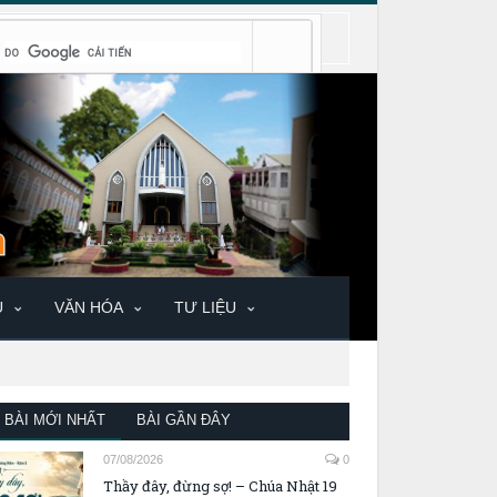
U
VĂN HÓA
TƯ LIỆU
BÀI MỚI NHẤT
BÀI GẦN ĐÂY
07/08/2026
0
Thầy đây, đừng sợ! – Chúa Nhật 19