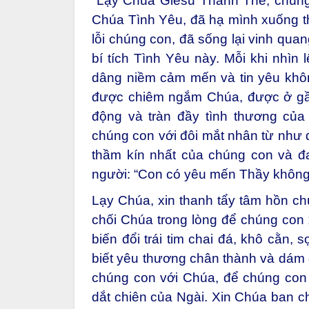
Lạy Chúa Giêsu Thánh Thể, chúng 
Chúa Tình Yêu, đã hạ mình xuống thế
lỗi chúng con, đã sống lại vinh quan
bí tích Tình Yêu này. Mỗi khi nhìn 
dâng niềm cảm mến và tin yêu khôn
được chiêm ngắm Chúa, được ở gầ
động và tràn đầy tình thương của
chúng con với đôi mắt nhân từ như 
thầm kín nhất của chúng con và đ
người: “Con có yêu mến Thầy không
Lạy Chúa, xin thanh tẩy tâm hồn chú
chối Chúa trong lòng để chúng con
biến đổi trái tim chai đá, khô cằn,
biết yêu thương chân thành và dám 
chúng con với Chúa, để chúng con
dắt chiên của Ngài. Xin Chúa ban 