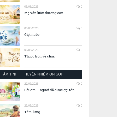
06/08/2026
0
Mẹ vẫn luôn thương con
06/08/2026
0
Giọt nước
06/08/2026
0
Thuộc trọn về chúa
TÂM TÌNH
HUYỀN NHIỆM ƠN GỌI
27/07/2026
0
Gởi em – người đã được gọi tên
21/06/2026
0
Tấm lưng