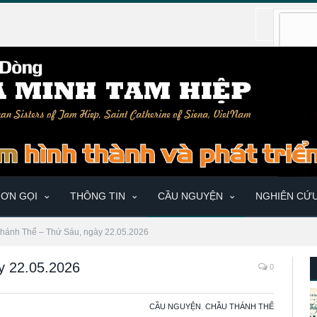
ƠN GỌI
THÔNG TIN
CẦU NGUYỆN
NGHIÊN CỨ
hánh Thể – Thứ Sáu, ngày 22.05.2026
y 22.05.2026
0
CẦU NGUYỆN
,
CHẦU THÁNH THỂ