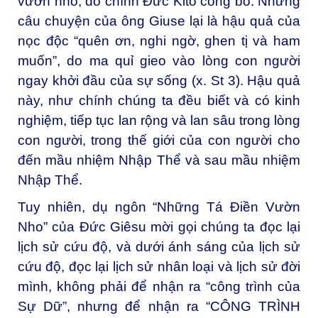
vườn nho, do chính Đức Kitô công bố. Nhưng
câu chuyện của ông Giuse lại là hậu quả của
nọc độc “quên ơn, nghi ngờ, ghen tị và ham
muốn”, do ma quỉ gieo vào lòng con người
ngay khởi đầu của sự sống (x. St 3). Hậu quả
này, như chính chúng ta đều biết và có kinh
nghiệm, tiếp tục lan rộng và lan sâu trong lòng
con người, trong thế giới của con người cho
đến mầu nhiệm Nhập Thể và sau mầu nhiệm
Nhập Thể.
Tuy nhiên, dụ ngôn “Những Tá Điền Vườn
Nho” của Đức Giêsu mời gọi chúng ta đọc lại
lịch sử cứu độ, và dưới ánh sáng của lịch sử
cứu độ, đọc lại lịch sử nhân loại và lịch sử đời
mình, không phải để nhận ra “công trình của
Sự Dữ”, nhưng để nhận ra “CÔNG TRÌNH