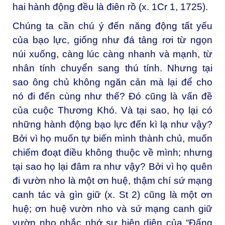
hai hành động đều là điên rồ (x. 1Cr 1, 1725).
Chúng ta cần chú ý đến năng động tất yếu
của bạo lực, giống như đá tảng rơi từ ngọn
núi xuống, càng lúc càng nhanh và mạnh, từ
nhân tính chuyển sang thú tính. Nhưng tại
sao ông chủ không ngăn cản mà lại để cho
nó đi đến cùng như thế? Đó cũng là vấn đề
của cuộc Thương Khó. Và tại sao, họ lại có
những hành động bạo lực đến kì lạ như vậy?
Bởi vì họ muốn tự biến mình thành chủ, muốn
chiếm đoạt điều không thuộc về mình; nhưng
tại sao họ lại đâm ra như vậy? Bởi vì họ quên
đi vườn nho là một ơn huệ, thậm chí sứ mạng
canh tác và gìn giữ (x. St 2) cũng là một ơn
huệ; ơn huệ vườn nho và sứ mạng canh giữ
vườn nho nhắc nhớ sự hiện diện của “Đấng