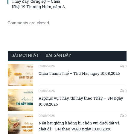
Thầy đây, đừng sợ! – Chúa
Nhật 19 Thường Niên, năm A
Comments are closed.
BÀI MỚI NHẤT
BÀI GẦN ĐÂY
09/08/2026
0
Chầu Thánh Thể – Thứ Hai, ngày 10.08.2026
09/08/2026
0
Ai phục vụ Thầy, thì hãy theo Thầy – SN ngày
10.08.2026
09/08/2026
0
Nếu hạt giống không bị chôn vùi dưới đất và
chết đi – SN theo WAU ngày 10.08.2026