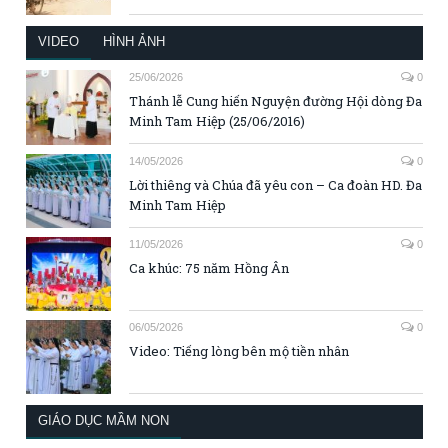
VIDEO
HÌNH ẢNH
25/06/2026
0
Thánh lễ Cung hiến Nguyện đường Hội dòng Đa
Minh Tam Hiệp (25/06/2016)
14/05/2026
0
Lời thiêng và Chúa đã yêu con – Ca đoàn HD. Đa
Minh Tam Hiệp
11/05/2026
0
Ca khúc: 75 năm Hồng Ân
06/05/2026
0
Video: Tiếng lòng bên mộ tiền nhân
GIÁO DỤC MẦM NON