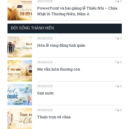
16/07/2026
0
PowerPoint và bài giảng lễ Thiếu Nhi – Chúa
Nhật 16 Thường Niên, Năm A
ĐỜI SỐNG THÁNH HIẾN
06/08/2026
0
Hôn lễ cùng đấng tình quân
06/08/2026
0
Mẹ vẫn luôn thương con
06/08/2026
0
Giọt nước
06/08/2026
0
Thuộc trọn về chúa