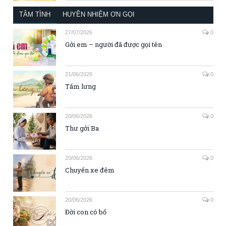
TÂM TÌNH
HUYỀN NHIỆM ƠN GỌI
27/07/2026
0
Gởi em – người đã được gọi tên
21/06/2026
0
Tấm lưng
20/06/2026
0
Thư gởi Ba
20/06/2026
0
Chuyến xe đêm
20/06/2026
0
Đời con có bố