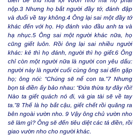
điền để thu hoa lợi vườn nho mà họ phải
nộp.
3
Nhưng họ bắt người đầy tớ, đánh đập
và đuổi về tay không.
4
Ông lại sai một đầy tớ
khác đến với họ. Họ đánh vào đầu anh ta và
hạ nhục.
5
Ông sai một người khác nữa, họ
cũng giết luôn. Rồi ông lại sai nhiều người
khác: kẻ thì họ đánh, người thì họ giết.
6
Ông
chỉ còn một người nữa là người con yêu dấu:
người này là người cuối cùng ông sai đến gặp
họ; ông nói: “Chúng sẽ nể con ta.”
7
Nhưng
bọn tá điền ấy bảo nhau: “Đứa thừa tự đây rồi!
Nào ta giết quách nó đi, và gia tài sẽ về tay
ta.”
8
Thế là họ bắt cậu, giết chết rồi quăng ra
bên ngoài vườn nho.
9
Vậy ông chủ vườn nho
sẽ làm gì? Ông sẽ đến tiêu diệt các tá điền, rồi
giao vườn nho cho người khác.