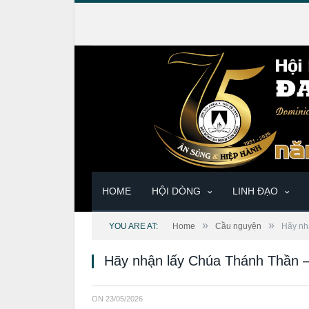
HOME
HỘI DÒNG
LINH ĐẠO
»
»
YOU ARE AT:
Home
Cầu nguyện
Hãy nh
Hãy nhận lấy Chúa Thánh Thần 
ON
23/05/2026