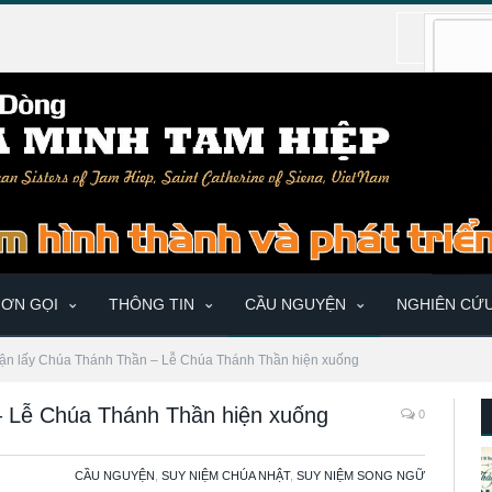
ƠN GỌI
THÔNG TIN
CẦU NGUYỆN
NGHIÊN CỨ
ận lấy Chúa Thánh Thần – Lễ Chúa Thánh Thần hiện xuống
– Lễ Chúa Thánh Thần hiện xuống
0
CẦU NGUYỆN
,
SUY NIỆM CHÚA NHẬT
,
SUY NIỆM SONG NGỮ