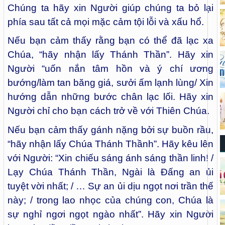
Chúng ta hãy xin Người giúp chúng ta bỏ lại
phía sau tất cả mọi mặc cảm tội lỗi và xấu hổ.
Nếu bạn cảm thấy rằng bạn có thể đã lạc xa
Chúa, “hãy nhận lấy Thánh Thần”. Hãy xin
Người “uốn nắn tâm hồn và ý chí ương
bướng/làm tan băng giá, sưởi ấm lạnh lùng/ Xin
hướng dẫn những bước chân lạc lối. Hãy xin
Người chỉ cho bạn cách trở về với Thiên Chúa.
Nếu bạn cảm thấy gánh nặng bởi sự buồn rầu,
“hãy nhận lấy Chúa Thánh Thầnh”. Hãy kêu lên
với Người: “Xin chiếu sáng ánh sáng thần linh! /
Lạy Chúa Thánh Thần, Ngài là Đấng an ủi
tuyệt vời nhất; / … Sự an ủi dịu ngọt nơi trần thế
này; / trong lao nhọc của chúng con, Chúa là
sự nghỉ ngơi ngọt ngào nhất”. Hãy xin Người