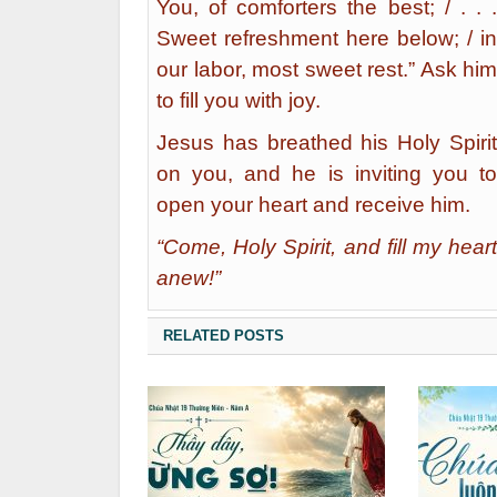
You, of comforters the best; / . . .
Sweet refreshment here below; / in
our labor, most sweet rest.” Ask him
to fill you with joy.
Jesus has breathed his Holy Spirit
on you, and he is inviting you to
open your heart and receive him.
“Come, Holy Spirit, and fill my heart
anew!”
RELATED POSTS