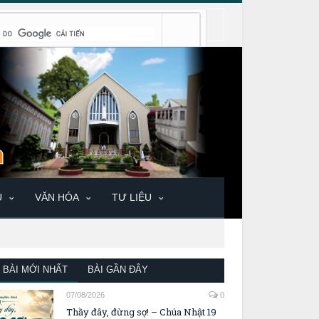
U
VĂN HÓA
TƯ LIỆU
BÀI MỚI NHẤT
BÀI GẦN ĐÂY
07/08/2026
0
Thầy đây, đừng sợ! – Chúa Nhật 19