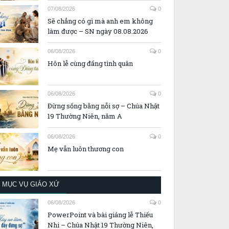
07/08/2026
0
Sẽ chẳng có gì mà anh em không
làm được – SN ngày 08.08.2026
06/08/2026
0
Hôn lễ cùng đấng tình quân
06/08/2026
0
Đừng sống bằng nỗi sợ – Chúa Nhật
19 Thường Niên, năm A
06/08/2026
0
Mẹ vẫn luôn thương con
MỤC VỤ GIÁO XỨ
06/08/2026
0
PowerPoint và bài giảng lễ Thiếu
Nhi – Chúa Nhật 19 Thường Niên,