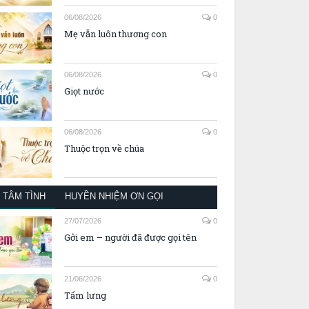
06/08/2026
0
Mẹ vẫn luôn thương con
06/08/2026
0
Giọt nước
06/08/2026
0
Thuộc trọn về chúa
TÂM TÌNH
HUYỀN NHIỆM ƠN GỌI
27/07/2026
0
Gởi em – người đã được gọi tên
21/06/2026
0
Tấm lưng