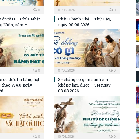
0
07/08/2026
0
 ở với ta – Chúa Nhật
Chầu Thánh Thể – Thứ Bảy,
g Niên, năm A
ngày 08.08.2026
0
07/08/2026
0
i có đức tin bằng hạt
Sẽ chẳng có gì mà anh em
N theo WAU ngày
không làm được – SN ngày
26
08.08.2026
0
06/08/2026
0