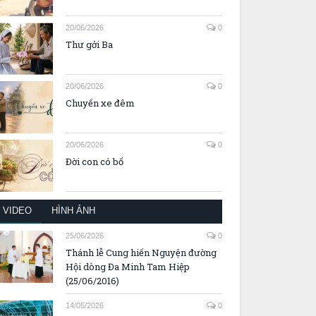
20/06/2026
0
Thư gởi Ba
20/06/2026
0
Chuyến xe đêm
20/06/2026
0
Đời con có bố
VIDEO
HÌNH ẢNH
25/06/2026
0
Thánh lễ Cung hiến Nguyện đường
Hội dòng Đa Minh Tam Hiệp
(25/06/2016)
14/05/2026
0