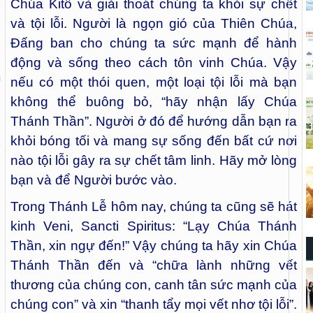
Chúa Kitô và giải thoát chúng ta khỏi sự chết
và tội lỗi. Người là ngọn gió của Thiên Chúa,
Đấng ban cho chúng ta sức mạnh để hành
động và sống theo cách tôn vinh Chúa. Vậy
nếu có một thói quen, một loại tội lỗi mà bạn
không thể buông bỏ, “hãy nhận lấy Chúa
Thánh Thần”. Người ở đó để hướng dẫn bạn ra
khỏi bóng tối và mang sự sống đến bất cứ nơi
nào tội lỗi gây ra sự chết tâm linh. Hãy mở lòng
bạn và để Người bước vào.
Trong Thánh Lễ hôm nay, chúng ta cũng sẽ hát
kinh Veni, Sancti Spiritus: “Lạy Chúa Thánh
Thần, xin ngự đến!” Vậy chúng ta hãy xin Chúa
Thánh Thần đến và “chữa lành những vết
thương của chúng con, canh tân sức mạnh của
chúng con” và xin “thanh tẩy mọi vết nhơ tội lỗi”.