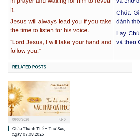
in prayer and waiting for him to reveal
và chờ đ
it.
Chúa Gi
Jesus will always lead you if you take
dành thờ
the time to listen for his voice.
Lạy Chú
“Lord Jesus, I will take your hand and
và theo 
follow you.”
RELATED POSTS
06/08/2026
0
Chầu Thánh Thể – Thứ Sáu,
ngày 07.08.2026