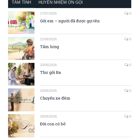
TÂM TÌNH
HUYỀN NHIỆM ƠN GỌI
27/07/2026
0
Gởi em – người đã được gọi tên
21/06/2026
0
Tấm lưng
20/06/2026
0
Thư gởi Ba
20/06/2026
0
Chuyến xe đêm
20/06/2026
0
Đời con có bố