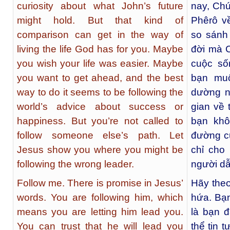
curiosity about what John’s future
nay, Chú
might hold. But that kind of
Phêrô v
comparison can get in the way of
so sánh
living the life God has for you. Maybe
đời mà 
you wish your life was easier. Maybe
cuộc số
you want to get ahead, and the best
bạn muố
way to do it seems to be following the
dường n
world’s advice about success or
gian về
happiness. But you’re not called to
bạn khô
follow someone else’s path. Let
đường c
Jesus show you where you might be
chỉ cho
following the wrong leader.
người dẫ
Follow me. There is promise in Jesus’
Hãy theo
words. You are following him, which
hứa. Bạn
means you are letting him lead you.
là bạn 
You can trust that he will lead you
thể tin 