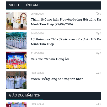
VIDEO
HÌNH ẢNH
25/06/2026
0
Thánh lễ Cung hiến Nguyện đường Hội dòng Đa
Minh Tam Hiệp (25/06/2016)
14/05/2026
0
Lời thiêng và Chúa đã yêu con – Ca đoàn HD. Đa
Minh Tam Hiệp
11/05/2026
0
Ca khúc: 75 năm Hồng Ân
06/05/2026
0
Video: Tiếng lòng bên mộ tiền nhân
GIÁO DỤC MẦM NON
30/05/2023
0