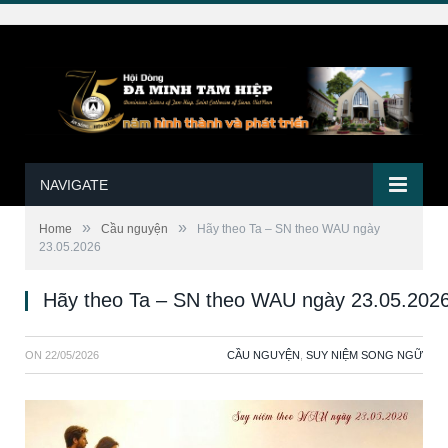
NAVIGATE
»
»
Home
Cầu nguyện
Hãy theo Ta – SN theo WAU ngày
23.05.2026
Hãy theo Ta – SN theo WAU ngày 23.05.202
ON
22/05/2026
CẦU NGUYỆN
,
SUY NIỆM SONG NGỮ