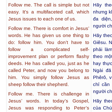
Follow me. The call is simple but not
Hãy the
easy. It’s a multifaceted call, which
nhưng kh
Jesus issues to each one of us.
đa diệ
người ch
Follow me. There is comfort in Jesus’
words. He has given us one thing to
Hãy theo
do: follow him. You don’t have to
Giêsu. N
follow a complicated self-
phải là
improvement plan or perform flashy
theo mộ
deeds. He has called you, just as he
hay thự
called Peter, and now you belong to
Ngài đã
him. You simply follow Jesus as
Phêrô, 
sheep follow their shepherd.
chỉ cần
người ch
Follow me. There is challenge in
Jesus’ words. In today’s Gospel,
Hãy the
Jesus was responding to Peter’s
của Chú