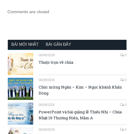
Comments are closed.
BÀI MỚI NHẤT
BÀI GẦN ĐÂY
06/08/2026
0
Thuộc trọn về chúa
06/08/2026
0
Chúc mừng Ngân – Kim – Ngọc khánh Khấn
Dòng
06/08/2026
0
PowerPoint và bài giảng lễ Thiếu Nhi – Chúa
Nhật 19 Thường Niên, Năm A
06/08/2026
0