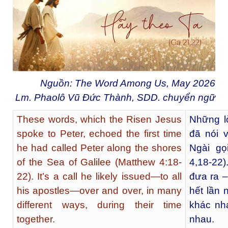
Nguồn: The Word Among Us, May 2026
Lm. Phaolô Vũ Đức Thành, SDD. chuyển ngữ
These words, which the Risen Jesus
Những l
spoke to Peter, echoed the first time
đã nói 
he had called Peter along the shores
Ngài gọ
of the Sea of Galilee (Matthew 4:18-
4,18-22)
22). It’s a call he likely issued—to all
đưa ra –
his apostles—over and over, in many
hết lần 
different ways, during their time
khác nha
together.
nhau.