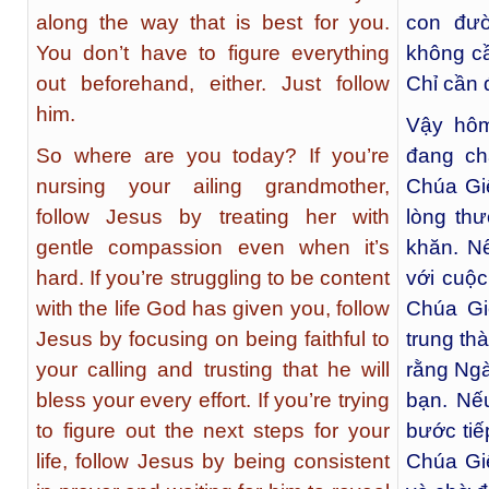
along the way that is best for you.
con đườ
You don’t have to figure everything
không cầ
out beforehand, either. Just follow
Chỉ cần 
him.
Vậy hô
So where are you today? If you’re
đang ch
nursing your ailing grandmother,
Chúa Gi
follow Jesus by treating her with
lòng th
gentle compassion even when it’s
khăn. N
hard. If you’re struggling to be content
với cuộ
with the life God has given you, follow
Chúa Gi
Jesus by focusing on being faithful to
trung th
your calling and trusting that he will
rằng Ngà
bless your every effort. If you’re trying
bạn. Nế
to figure out the next steps for your
bước tiế
life, follow Jesus by being consistent
Chúa Gi