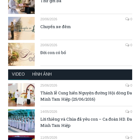
Thư gởi Ba
20/06/2026
0
Chuyến xe đêm
20/06/2026
0
Đời con có bố
VIDEO
HÌNH ẢNH
25/06/2026
0
Thánh lễ Cung hiến Nguyện đường Hội dòng Đa
Minh Tam Hiệp (25/06/2016)
14/05/2026
0
Lời thiêng và Chúa đã yêu con – Ca đoàn HD. Đa
Minh Tam Hiệp
11/05/2026
0