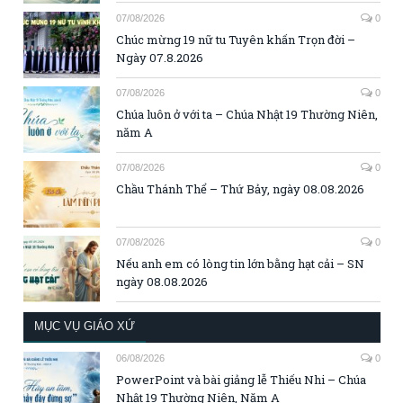
07/08/2026
0
Chúc mừng 19 nữ tu Tuyên khấn Trọn đời –
Ngày 07.8.2026
07/08/2026
0
Chúa luôn ở với ta – Chúa Nhật 19 Thường Niên,
năm A
07/08/2026
0
Chầu Thánh Thể – Thứ Bảy, ngày 08.08.2026
07/08/2026
0
Nếu anh em có lòng tin lớn bằng hạt cải – SN
ngày 08.08.2026
MỤC VỤ GIÁO XỨ
06/08/2026
0
PowerPoint và bài giảng lễ Thiếu Nhi – Chúa
Nhật 19 Thường Niên, Năm A