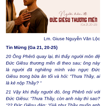
Lm. Giuse Nguyễn Văn Lộc
Tin Mừng (Ga 21, 20-25)
20
Ông Phêrô quay lại, thì thấy người môn đệ
Đức Giêsu thương mến đi theo sau; ông này
là người đã nghiêng mình vào ngực Đức
Giêsu trong bữa ăn tối và hỏi: “Thưa Thầy, ai
là kẻ nộp Thầy? “
21
Vậy khi thấy người đó, ông Phêrô nói với
Đức Giêsu: “Thưa Thầy, còn anh này thì sao?
“
22
Đức Giêsu đáp: “Giả như Thầy muốn anh