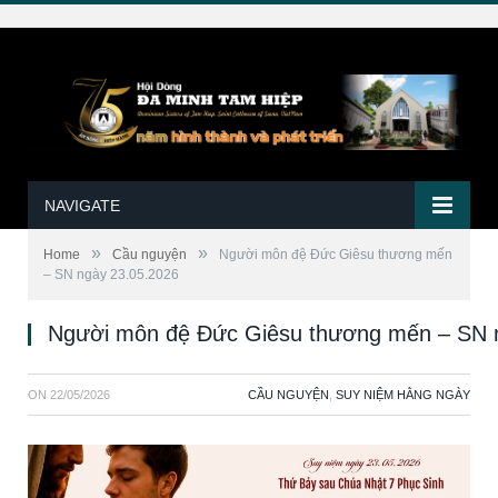
NAVIGATE
»
»
Home
Cầu nguyện
Người môn đệ Đức Giêsu thương mến
– SN ngày 23.05.2026
Người môn đệ Đức Giêsu thương mến – SN 
ON
22/05/2026
CẦU NGUYỆN
,
SUY NIỆM HẰNG NGÀY