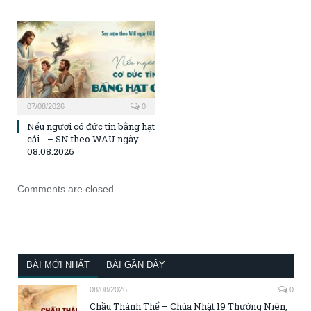
07/08/2026
0
Nếu ngươi có đức tin bằng hạt
cải… – SN theo WAU ngày
08.08.2026
Comments are closed.
BÀI MỚI NHẤT
BÀI GẦN ĐÂY
08/08/2026
0
Chầu Thánh Thể – Chúa Nhật 19 Thường Niên,