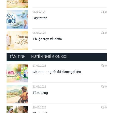
06/08/2026
0
Giọt nước
06/08/2026
0
Thuộc trọn về chúa
TÂM TÌNH
HUYỀN NHIỆM ƠN GỌI
27/07/2026
0
Gởi em – người đã được gọi tên
21/06/2026
0
Tấm lưng
20/06/2026
0