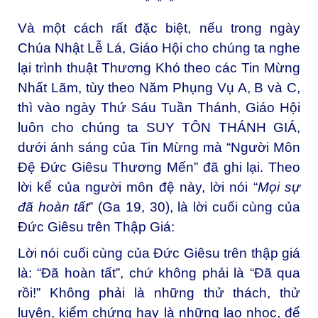
* * *
Và một cách rất đặc biệt, nếu trong ngày
Chúa Nhật Lễ Lá, Giáo Hội cho chúng ta nghe
lại trình thuật Thương Khó theo các Tin Mừng
Nhất Lãm, tùy theo Năm Phụng Vụ A, B và C,
thì vào ngày Thứ Sáu Tuần Thánh, Giáo Hội
luôn cho chúng ta SUY TÔN THÁNH GIÁ,
dưới ánh sáng của Tin Mừng mà “Người Môn
Đệ Đức Giêsu Thương Mến” đã ghi lại. Theo
lời kể của người môn đệ này, lời nói “
Mọi sự
đã hoàn tất
” (Ga 19, 30), là lời cuối cùng của
Đức Giêsu trên Thập Giá:
Lời nói cuối cùng của Đức Giêsu trên thập giá
là: “Đã hoàn tất”, chứ không phải là “Đã qua
rồi!” Không phải là những thử thách, thử
luyện, kiểm chứng hay là những lao nhọc, để