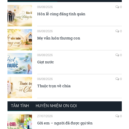
06/08/2026
0
Hôn lễ cùng đấng tình quân
06/08/2026
0
Mẹ vẫn luôn thương con
06/08/2026
0
Giọt nước
06/08/2026
0
Thuộc trọn về chúa
TÂM TÌNH
HUYỀN NHIỆM ƠN GỌI
27/07/2026
0
Gởi em – người đã được gọi tên