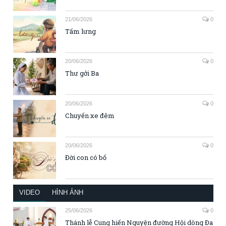
21/06/2026
0
Tấm lưng
20/06/2026
0
Thư gởi Ba
20/06/2026
0
Chuyến xe đêm
20/06/2026
0
Đời con có bố
VIDEO
HÌNH ẢNH
25/06/2026
0
Thánh lễ Cung hiến Nguyện đường Hội dòng Đa