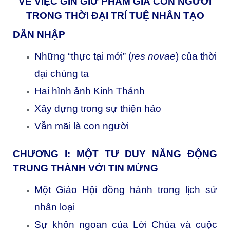
VỀ VIỆC GÌN GIỮ PHẨM GIÁ CON NGƯỜI
TRONG THỜI ĐẠI TRÍ TUỆ NHÂN TẠO
DẪN NHẬP
Những “thực tại mới” (
res novae
) của thời
đại chúng ta
Hai hình ảnh Kinh Thánh
Xây dựng trong sự thiện hảo
Vẫn mãi là con người
CHƯƠNG I: MỘT TƯ DUY NĂNG ĐỘNG
TRUNG THÀNH VỚI TIN MỪNG
Một Giáo Hội đồng hành trong lịch sử
nhân loại
Sự khôn ngoan của Lời Chúa và cuộc