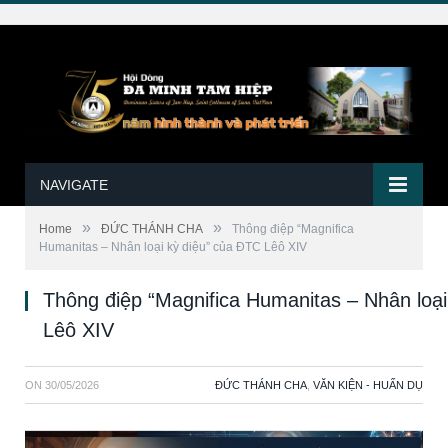
NAVIGATE
»
»
Home
ĐỨC THÁNH CHA
Thông điệp “Magnifica
Humanitas – Nhân loại kỳ diệu” của ĐTC Lêô XIV
Thông điệp “Magnifica Humanitas – Nhân loại
Lêô XIV
ON
30/05/2026
ĐỨC THÁNH CHA
,
VĂN KIỆN - HUẤN DỤ