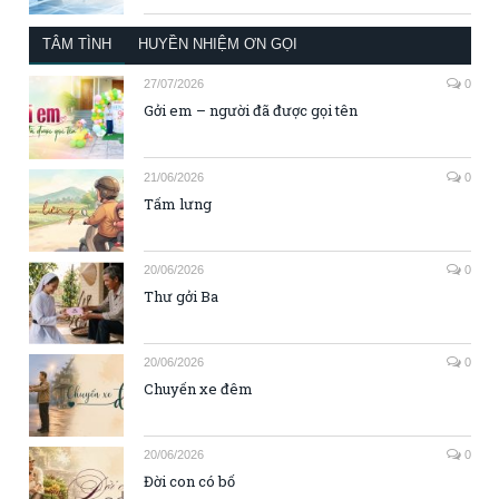
TÂM TÌNH
HUYỀN NHIỆM ƠN GỌI
27/07/2026
0
Gởi em – người đã được gọi tên
21/06/2026
0
Tấm lưng
20/06/2026
0
Thư gởi Ba
20/06/2026
0
Chuyến xe đêm
20/06/2026
0
Đời con có bố