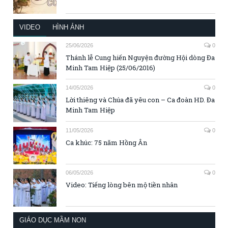
VIDEO
HÌNH ẢNH
25/06/2026
0
Thánh lễ Cung hiến Nguyện đường Hội dòng Đa
Minh Tam Hiệp (25/06/2016)
14/05/2026
0
Lời thiêng và Chúa đã yêu con – Ca đoàn HD. Đa
Minh Tam Hiệp
11/05/2026
0
Ca khúc: 75 năm Hồng Ân
06/05/2026
0
Video: Tiếng lòng bên mộ tiền nhân
GIÁO DỤC MẦM NON