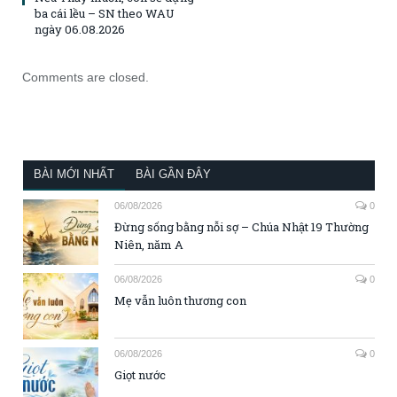
ba cái lều – SN theo WAU
ngày 06.08.2026
Comments are closed.
BÀI MỚI NHẤT
BÀI GẦN ĐÂY
06/08/2026
0
Đừng sống bằng nỗi sợ – Chúa Nhật 19 Thường
Niên, năm A
06/08/2026
0
Mẹ vẫn luôn thương con
06/08/2026
0
Giọt nước