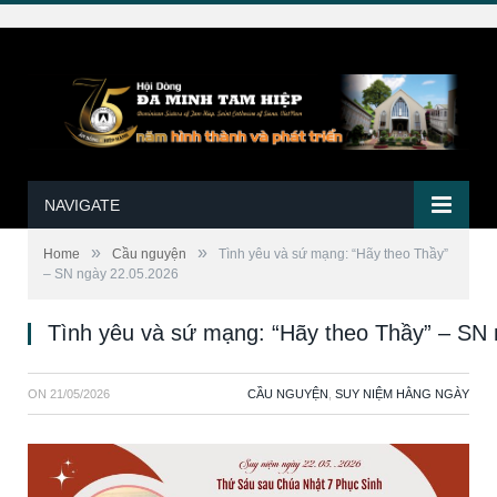
NAVIGATE
»
»
Home
Cầu nguyện
Tình yêu và sứ mạng: “Hãy theo Thầy”
– SN ngày 22.05.2026
Tình yêu và sứ mạng: “Hãy theo Thầy” – SN
ON
21/05/2026
CẦU NGUYỆN
,
SUY NIỆM HẰNG NGÀY