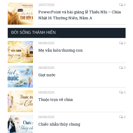
16/07/2026
0
PowerPoint và bài giảng lễ Thiếu Nhi – Chúa
Nhật 16 Thường Niên, Năm A
ĐỜI SỐNG THÁNH HIẾN
06/08/2026
0
Mẹ vẫn luôn thương con
06/08/2026
0
Giọt nước
06/08/2026
0
Thuộc trọn về chúa
06/08/2026
0
Chiếc nhẫn thủy chung