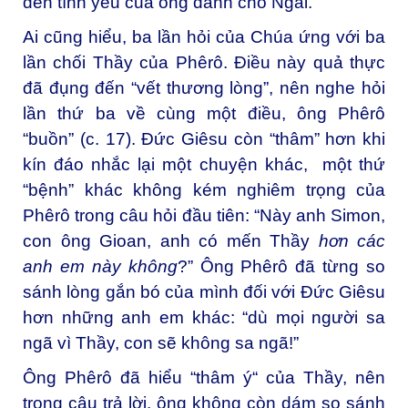
đến tình yêu của ông dành cho Ngài.
Ai cũng hiểu, ba lần hỏi của Chúa ứng với ba
lần chối Thầy của Phêrô. Điều này quả thực
đã đụng đến “vết thương lòng”, nên nghe hỏi
lần thứ ba về cùng một điều, ông Phêrô
“buồn” (c. 17). Đức Giêsu còn “thâm” hơn khi
kín đáo nhắc lại một chuyện khác, một thứ
“bệnh” khác không kém nghiêm trọng của
Phêrô trong câu hỏi đầu tiên: “Này anh Simon,
con ông Gioan, anh có mến Thầy
hơn các
anh em này không
?” Ông Phêrô đã từng so
sánh lòng gắn bó của mình đối với Đức Giêsu
hơn những anh em khác: “dù mọi người sa
ngã vì Thầy, con sẽ không sa ngã!”
Ông Phêrô đã hiểu “thâm ý“ của Thầy, nên
trong câu trả lời, ông không còn dám so sánh