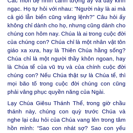
Các môn đệ nhìn cảnh tượng ấy và đầy kinh
ngạc. Họ tự hỏi với nhau: “Người này là ai mà
cả gió lẫn biển cũng vâng lệnh?” Câu hỏi ấy
không chỉ dành cho họ, nhưng cũng dành cho
chúng con hôm nay. Chúa là ai trong cuộc đời
của chúng con? Chúa chỉ là một nhân vật tôn
giáo xa xưa, hay là Thiên Chúa hằng sống?
Chúa chỉ là một người thầy khôn ngoan, hay
là Chúa tể của vũ trụ và của chính cuộc đời
chúng con? Nếu Chúa thật sự là Chúa tể, thì
mọi bão tố trong cuộc đời chúng con cũng
phải vâng phục quyền năng của Ngài.
Lạy Chúa Giêsu Thánh Thể, trong giờ chầu
thánh này, chúng con quỳ trước Chúa và
nghe lại câu hỏi của Chúa vang lên trong tâm
hồn mình: “Sao con nhát sợ? Sao con yếu