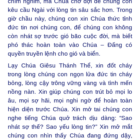
chìm nghỉm, mà Chúa chờ đợi để chúng con
kêu cầu Ngài với lòng tin sâu sắc hơn. Trong
giờ chầu này, chúng con xin Chúa thức tỉnh
đức tin nơi chúng con, để chúng con không
còn nhát sợ trước gió bão cuộc đời, mà biết
phó thác hoàn toàn vào Chúa – Đấng có
quyền truyền lệnh cho gió và biển.
Lạy Chúa Giêsu Thánh Thể, xin đốt cháy
trong lòng chúng con ngọn lửa đức tin cháy
bỏng, lòng cậy trông vững vàng và tình mến
nồng nàn. Xin giúp chúng con trút bỏ mọi lo
âu, mọi sợ hãi, mọi nghi ngờ để hoàn toàn
hiện diện trước Chúa. Xin mở tai chúng con
nghe tiếng Chúa quở trách dịu dàng: “Sao
nhát sợ thế? Sao yếu lòng tin?” Xin mở mắt
chúng con nhìn thấy Chúa đang đứng dậy,