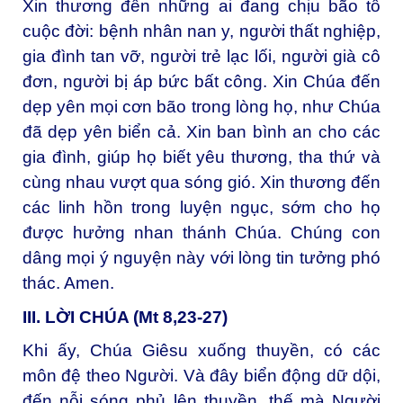
Xin thương đến những ai đang chịu bão tố
cuộc đời: bệnh nhân nan y, người thất nghiệp,
gia đình tan vỡ, người trẻ lạc lối, người già cô
đơn, người bị áp bức bất công. Xin Chúa đến
dẹp yên mọi cơn bão trong lòng họ, như Chúa
đã dẹp yên biển cả. Xin ban bình an cho các
gia đình, giúp họ biết yêu thương, tha thứ và
cùng nhau vượt qua sóng gió. Xin thương đến
các linh hồn trong luyện ngục, sớm cho họ
được hưởng nhan thánh Chúa. Chúng con
dâng mọi ý nguyện này với lòng tin tưởng phó
thác. Amen.
III. LỜI CHÚA (Mt 8,23-27)
Khi ấy, Chúa Giêsu xuống thuyền, có các
môn đệ theo Người. Và đây biển động dữ dội,
đến nỗi sóng phủ lên thuyền, thế mà Người