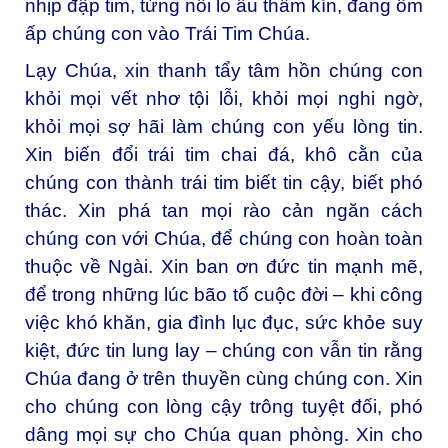
nhịp đập tim, từng nỗi lo âu thầm kín, đang ôm
ấp chúng con vào Trái Tim Chúa.
Lạy Chúa, xin thanh tẩy tâm hồn chúng con
khỏi mọi vết nhơ tội lỗi, khỏi mọi nghi ngờ,
khỏi mọi sợ hãi làm chúng con yếu lòng tin.
Xin biến đổi trái tim chai đá, khô cằn của
chúng con thành trái tim biết tin cậy, biết phó
thác. Xin phá tan mọi rào cản ngăn cách
chúng con với Chúa, để chúng con hoàn toàn
thuộc về Ngài. Xin ban ơn đức tin mạnh mẽ,
để trong những lúc bão tố cuộc đời – khi công
việc khó khăn, gia đình lục đục, sức khỏe suy
kiệt, đức tin lung lay – chúng con vẫn tin rằng
Chúa đang ở trên thuyền cùng chúng con. Xin
cho chúng con lòng cậy trông tuyệt đối, phó
dâng mọi sự cho Chúa quan phòng. Xin cho