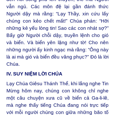
vẫn ngủ. Các môn đệ lại gần đánh thức
Người dậy mà rằng: “Lạy Thầy, xin cứu lấy
chúng con kẻo chết mất!” Chúa phán: “Hỡi
những kẻ yếu lòng tin! Sao các con nhát sợ?”
Bấy giờ Người chỗi dậy, truyền lệnh cho gió
và biển. Và biển yên lặng như tờ! Cho nên
những người ấy kinh ngạc mà rằng: “Ông này
là ai mà gió và biển đều vâng phục?” Đó là lời
Chúa.
IV. SUY NIỆM LỜI CHÚA
Lạy Chúa Giêsu Thánh Thể, khi lắng nghe Tin
Mừng hôm nay, chúng con không chỉ nghe
một câu chuyện xưa cũ về biển cả Ga-li-lê,
mà nghe thấy tiếng Chúa đang nói trực tiếp
với mỗi người chúng con giữa những bão tố