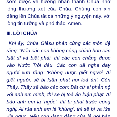
sớm được về hưởng nhan thánh Chúa nhờ
lòng thương xót của Chúa. Chúng con xin
dâng lên Chúa tất cả những ý nguyện này, với
lòng tin tưởng và phó thác. Amen.
III. LỜI CHÚA
Khi ấy, Chúa Giêsu phán cùng các môn đệ
rằng: “Nếu các con không công chính hơn các
luật sĩ và biệt phái, thì các con chẳng được
vào Nước Trời đâu. Các con đã nghe dạy
người xưa rằng: ‘Không được giết người. Ai
giết người, sẽ bị luận phạt nơi toà án’. Còn
Thầy, Thầy sẽ bảo các con: Bất cứ ai phẫn nộ
với anh em mình, thì sẽ bị toà án luận phạt. Ai
bảo anh em là ‘ngốc’, thì bị phạt trước công
nghị. Ai rủa anh em là ‘khùng’, thì sẽ bị vạ lửa
địa ngục. Nếu con đang dâng của lễ nơi bàn