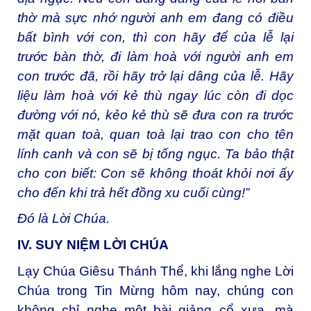
thờ mà sực nhớ người anh em đang có điều
bất bình với con, thì con hãy để của lễ lại
trước bàn thờ, đi làm hoà với người anh em
con trước đã, rồi hãy trở lại dâng của lễ. Hãy
liệu làm hoà với kẻ thù ngay lúc còn đi dọc
đường với nó, kẻo kẻ thù sẽ đưa con ra trước
mặt quan toà, quan toà lại trao con cho tên
lính canh và con sẽ bị tống ngục. Ta bảo thật
cho con biết: Con sẽ không thoát khỏi nơi ấy
cho đến khi trả hết đồng xu cuối cùng!”
Đó là Lời Chúa.
IV. SUY NIỆM LỜI CHÚA
Lạy Chúa Giêsu Thánh Thể, khi lắng nghe Lời
Chúa trong Tin Mừng hôm nay, chúng con
không chỉ nghe một bài giảng cổ xưa, mà