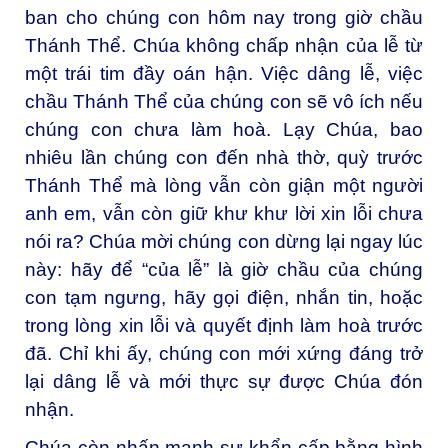
ban cho chúng con hôm nay trong giờ chầu
Thánh Thể. Chúa không chấp nhận của lễ từ
một trái tim đầy oán hận. Việc dâng lễ, việc
chầu Thánh Thể của chúng con sẽ vô ích nếu
chúng con chưa làm hoà. Lạy Chúa, bao
nhiêu lần chúng con đến nhà thờ, quỳ trước
Thánh Thể mà lòng vẫn còn giận một người
anh em, vẫn còn giữ khư khư lời xin lỗi chưa
nói ra? Chúa mời chúng con dừng lại ngay lúc
này: hãy để “của lễ” là giờ chầu của chúng
con tạm ngưng, hãy gọi điện, nhắn tin, hoặc
trong lòng xin lỗi và quyết định làm hoà trước
đã. Chỉ khi ấy, chúng con mới xứng đáng trở
lại dâng lễ và mới thực sự được Chúa đón
nhận.
Chúa còn nhấn mạnh sự khẩn cấp bằng hình