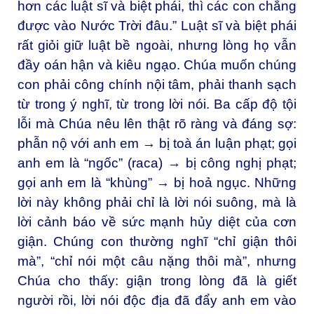
hơn các luật sĩ và biệt phái, thì các con chẳng
được vào Nước Trời đâu.” Luật sĩ và biệt phái
rất giỏi giữ luật bề ngoài, nhưng lòng họ vẫn
đầy oán hận và kiêu ngạo. Chúa muốn chúng
con phải công chính nội tâm, phải thanh sạch
từ trong ý nghĩ, từ trong lời nói. Ba cấp độ tội
lỗi mà Chúa nêu lên thật rõ ràng và đáng sợ:
phẫn nộ với anh em → bị toà án luận phạt; gọi
anh em là “ngốc” (raca) → bị công nghị phạt;
gọi anh em là “khùng” → bị hoả ngục. Những
lời này không phải chỉ là lời nói suông, mà là
lời cảnh báo về sức mạnh hủy diệt của cơn
giận. Chúng con thường nghĩ “chỉ giận thôi
mà”, “chỉ nói một câu nặng thôi mà”, nhưng
Chúa cho thấy: giận trong lòng đã là giết
người rồi, lời nói độc địa đã đẩy anh em vào