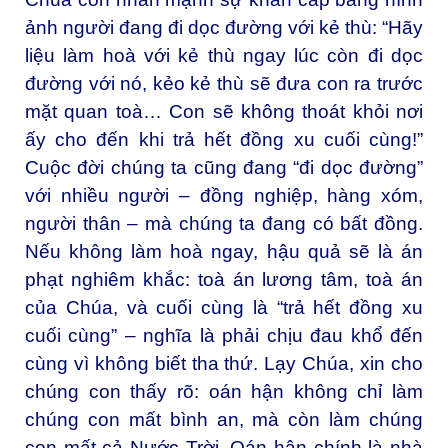
ảnh người đang đi dọc đường với kẻ thù: “Hãy
liệu làm hoà với kẻ thù ngay lúc còn đi dọc
đường với nó, kẻo kẻ thù sẽ đưa con ra trước
mặt quan toà… Con sẽ không thoát khỏi nơi
ấy cho đến khi trả hết đồng xu cuối cùng!”
Cuộc đời chúng ta cũng đang “đi dọc đường”
với nhiều người – đồng nghiệp, hàng xóm,
người thân – mà chúng ta đang có bất đồng.
Nếu không làm hoà ngay, hậu quả sẽ là án
phạt nghiêm khắc: toà án lương tâm, toà án
của Chúa, và cuối cùng là “trả hết đồng xu
cuối cùng” – nghĩa là phải chịu đau khổ đến
cùng vì không biết tha thứ. Lạy Chúa, xin cho
chúng con thấy rõ: oán hận không chỉ làm
chúng con mất bình an, mà còn làm chúng
con mất cả Nước Trời. Oán hận chính là nhà