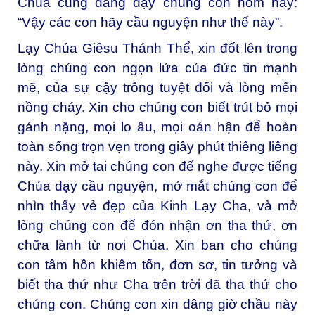
Chúa cũng đang dạy chúng con hôm nay:
“Vậy các con hãy cầu nguyện như thế này”.
Lạy Chúa Giêsu Thánh Thể, xin đốt lên trong
lòng chúng con ngọn lửa của đức tin mạnh
mẽ, của sự cậy trông tuyệt đối và lòng mến
nồng cháy. Xin cho chúng con biết trút bỏ mọi
gánh nặng, mọi lo âu, mọi oán hận để hoàn
toàn sống trọn vẹn trong giây phút thiêng liêng
này. Xin mở tai chúng con để nghe được tiếng
Chúa dạy cầu nguyện, mở mắt chúng con để
nhìn thấy vẻ đẹp của Kinh Lạy Cha, và mở
lòng chúng con để đón nhận ơn tha thứ, ơn
chữa lành từ nơi Chúa. Xin ban cho chúng
con tâm hồn khiêm tốn, đơn sơ, tin tưởng và
biết tha thứ như Cha trên trời đã tha thứ cho
chúng con. Chúng con xin dâng giờ chầu này