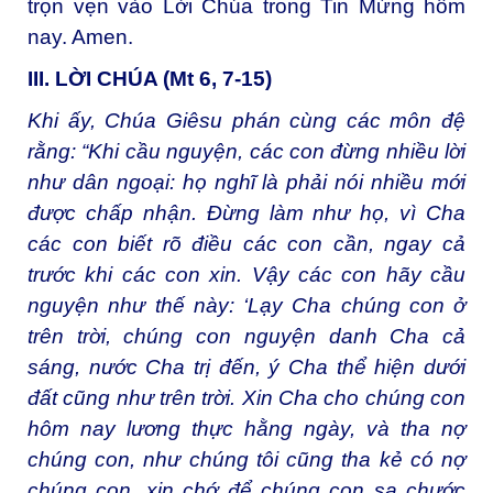
trọn vẹn vào Lời Chúa trong Tin Mừng hôm
nay. Amen.
III. LỜI CHÚA (Mt 6, 7-15)
Khi ấy, Chúa Giêsu phán cùng các môn đệ
rằng: “Khi cầu nguyện, các con đừng nhiều lời
như dân ngoại: họ nghĩ là phải nói nhiều mới
được chấp nhận. Đừng làm như họ, vì Cha
các con biết rõ điều các con cần, ngay cả
trước khi các con xin. Vậy các con hãy cầu
nguyện như thế này: ‘Lạy Cha chúng con ở
trên trời, chúng con nguyện danh Cha cả
sáng, nước Cha trị đến, ý Cha thể hiện dưới
đất cũng như trên trời. Xin Cha cho chúng con
hôm nay lương thực hằng ngày, và tha nợ
chúng con, như chúng tôi cũng tha kẻ có nợ
chúng con, xin chớ để chúng con sa chước