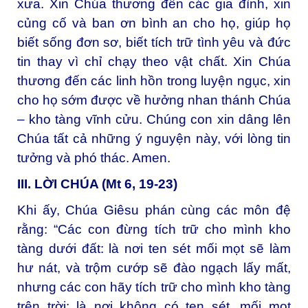
xưa. Xin Chúa thương đến các gia đình, xin
củng cố và ban ơn bình an cho họ, giúp họ
biết sống đơn sơ, biết tích trữ tình yêu và đức
tin thay vì chỉ chạy theo vật chất. Xin Chúa
thương đến các linh hồn trong luyện ngục, xin
cho họ sớm được về hưởng nhan thánh Chúa
– kho tàng vĩnh cửu. Chúng con xin dâng lên
Chúa tất cả những ý nguyện này, với lòng tin
tưởng và phó thác. Amen.
III. LỜI CHÚA (Mt 6, 19-23)
Khi ấy, Chúa Giêsu phán cùng các môn đệ
rằng: “Các con đừng tích trữ cho mình kho
tàng dưới đất: là nơi ten sét mối mọt sẽ làm
hư nát, và trộm cướp sẽ đào ngạch lấy mất,
nhưng các con hãy tích trữ cho mình kho tàng
trên trời: là nơi không có ten sét, mối mọt