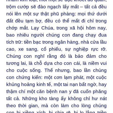
trộm cướp sẽ đào ngạch lấy mất – tất cả đều
nói lên một sự thật phũ phàng: mọi thứ dưới
đất đều tạm bợ, đều có thể mất đi chỉ trong
chớp mắt. Lạy Chúa, trong xã hội hôm nay,
bao nhiêu người chúng con đang chạy đua
tích trữ: tiền bạc trong ngân hàng, nhà cửa lầu
cao, xe sang, cổ phiếu, sự nghiệp rực rỡ.
Chúng con nghĩ rằng đó là bảo đảm cho
tương lai, là chỗ dựa cho con cái, là niềm vui
cho cuộc sống. Thế nhưng, bao lần chúng
con chứng kiến: một cơn lạm phát, một cuộc
khủng hoảng kinh tế, một tai nạn bất ngờ, hay
thậm chí một căn bệnh nan y đã cuốn phăng
tất cả. Những kho tàng ấy không chỉ hư nát
theo thời gian, mà còn làm cho lòng chúng
con bị xiềng xích, bị chia rẽ, bị lo lắng triền