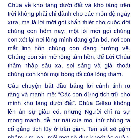
Chúa về kho tàng dưới đất và kho tàng trên
trời không phải chỉ dành cho các môn đệ ngày
xưa, mà là lời mời gọi khẩn thiết cho cuộc đời
chúng con hôm nay: một lời mời gọi chúng
con xét lại nơi lòng mình đang gắn bó, nơi con
mắt linh hồn chúng con đang hướng về.
Chúng con xin mở rộng tâm hồn, để Lời Chúa
thấm nhập sâu xa, soi sáng và giải thoát
chúng con khỏi mọi bóng tối của lòng tham.
Câu chuyện bắt đầu bằng lời cảnh tỉnh rõ
ràng và mạnh mẽ: “Các con đừng tích trữ cho
mình kho tàng dưới đất”. Chúa Giêsu không
lên án sự giàu có, nhưng Người chỉ ra sự
mong manh, dễ hư nát của mọi thứ chúng ta
cố gắng tích lũy ở trần gian. Ten sét sẽ gặm
nhấm kim loại, mối mọt sẽ đục khoét áo quần,