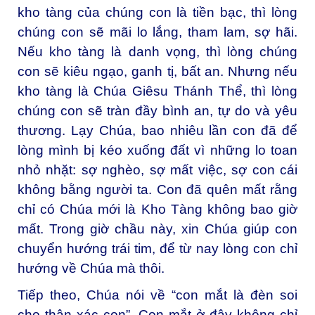
kho tàng của chúng con là tiền bạc, thì lòng
chúng con sẽ mãi lo lắng, tham lam, sợ hãi.
Nếu kho tàng là danh vọng, thì lòng chúng
con sẽ kiêu ngạo, ganh tị, bất an. Nhưng nếu
kho tàng là Chúa Giêsu Thánh Thể, thì lòng
chúng con sẽ tràn đầy bình an, tự do và yêu
thương. Lạy Chúa, bao nhiêu lần con đã để
lòng mình bị kéo xuống đất vì những lo toan
nhỏ nhặt: sợ nghèo, sợ mất việc, sợ con cái
không bằng người ta. Con đã quên mất rằng
chỉ có Chúa mới là Kho Tàng không bao giờ
mất. Trong giờ chầu này, xin Chúa giúp con
chuyển hướng trái tim, để từ nay lòng con chỉ
hướng về Chúa mà thôi.
Tiếp theo, Chúa nói về “con mắt là đèn soi
cho thân xác con”. Con mắt ở đây không chỉ