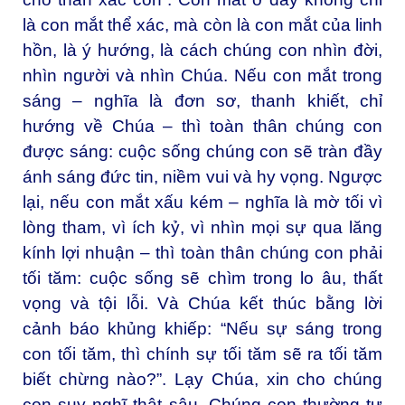
là con mắt thể xác, mà còn là con mắt của linh
hồn, là ý hướng, là cách chúng con nhìn đời,
nhìn người và nhìn Chúa. Nếu con mắt trong
sáng – nghĩa là đơn sơ, thanh khiết, chỉ
hướng về Chúa – thì toàn thân chúng con
được sáng: cuộc sống chúng con sẽ tràn đầy
ánh sáng đức tin, niềm vui và hy vọng. Ngược
lại, nếu con mắt xấu kém – nghĩa là mờ tối vì
lòng tham, vì ích kỷ, vì nhìn mọi sự qua lăng
kính lợi nhuận – thì toàn thân chúng con phải
tối tăm: cuộc sống sẽ chìm trong lo âu, thất
vọng và tội lỗi. Và Chúa kết thúc bằng lời
cảnh báo khủng khiếp: “Nếu sự sáng trong
con tối tăm, thì chính sự tối tăm sẽ ra tối tăm
biết chừng nào?”. Lạy Chúa, xin cho chúng
con suy nghĩ thật sâu. Chúng con thường tự