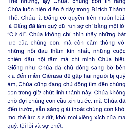
Thế nhưng, lạy Chúa, chúng con tin rằng
Chúa luôn hiện diện ở đây trong Bí tích Thánh
Thể. Chúa là Đấng có quyền trên muôn loài,
là Đấng đã làm quỷ dữ run sợ chỉ bằng một lời
“Cứ đi”. Chúa không chỉ nhìn thấy những bất
lực của chúng con, mà còn cảm thông với
những nỗi đau thầm kín nhất, những cuộc
chiến đấu nội tâm mà chỉ mình Chúa biết.
Giống như Chúa đã chủ động sang bờ bên
kia đến miền Giêrasa để gặp hai người bị quỷ
ám, Chúa cũng đang chủ động tìm đến chúng
con trong giờ phút linh thánh này. Chúa không
chờ đợi chúng con cầu xin trước, mà Chúa đã
đến trước, sẵn sàng giải thoát chúng con khỏi
mọi thế lực sự dữ, khỏi mọi xiềng xích của ma
quỷ, tội lỗi và sự chết.