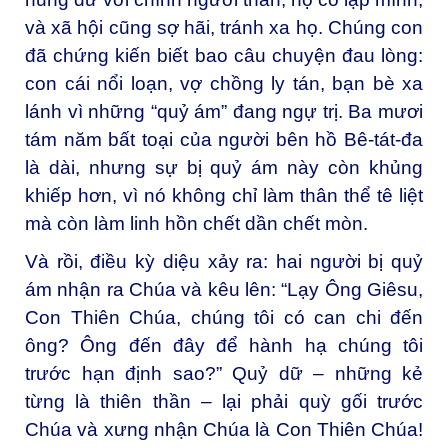
và xã hội cũng sợ hãi, tránh xa họ. Chúng con
đã chứng kiến biết bao câu chuyện đau lòng:
con cái nổi loạn, vợ chồng ly tán, bạn bè xa
lánh vì những “quỷ ám” đang ngự trị. Ba mươi
tám năm bất toại của người bên hồ Bê-tát-đa
là dài, nhưng sự bị quỷ ám này còn khủng
khiếp hơn, vì nó không chỉ làm thân thể tê liệt
mà còn làm linh hồn chết dần chết mòn.
Và rồi, điều kỳ diệu xảy ra: hai người bị quỷ
ám nhận ra Chúa và kêu lên: “Lạy Ông Giêsu,
Con Thiên Chúa, chúng tôi có can chi đến
ông? Ông đến đây để hành hạ chúng tôi
trước hạn định sao?” Quỷ dữ – những kẻ
từng là thiên thần – lại phải quỳ gối trước
Chúa và xưng nhận Chúa là Con Thiên Chúa!