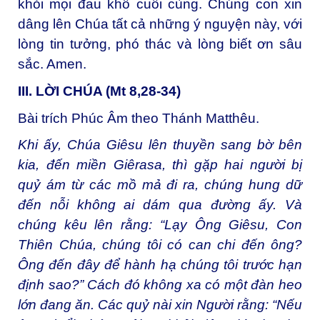
khỏi mọi đau khổ cuối cùng. Chúng con xin
dâng lên Chúa tất cả những ý nguyện này, với
lòng tin tưởng, phó thác và lòng biết ơn sâu
sắc. Amen.
III. LỜI CHÚA (Mt 8,28-34)
Bài trích Phúc Âm theo Thánh Matthêu.
Khi ấy, Chúa Giêsu lên thuyền sang bờ bên
kia, đến miền Giêrasa, thì gặp hai người bị
quỷ ám từ các mồ mả đi ra, chúng hung dữ
đến nỗi không ai dám qua đường ấy. Và
chúng kêu lên rằng: “Lạy Ông Giêsu, Con
Thiên Chúa, chúng tôi có can chi đến ông?
Ông đến đây để hành hạ chúng tôi trước hạn
định sao?” Cách đó không xa có một đàn heo
lớn đang ăn. Các quỷ nài xin Người rằng: “Nếu