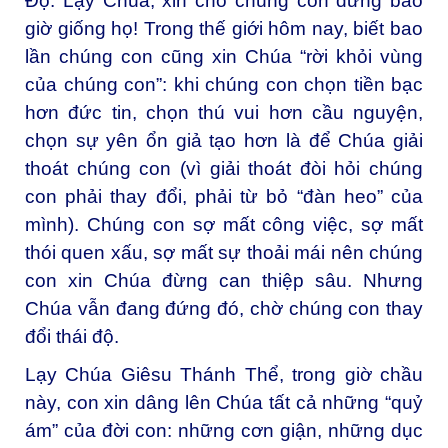
Độ. Lạy Chúa, xin cho chúng con đừng bao
giờ giống họ! Trong thế giới hôm nay, biết bao
lần chúng con cũng xin Chúa “rời khỏi vùng
của chúng con”: khi chúng con chọn tiền bạc
hơn đức tin, chọn thú vui hơn cầu nguyện,
chọn sự yên ổn giả tạo hơn là để Chúa giải
thoát chúng con (vì giải thoát đòi hỏi chúng
con phải thay đổi, phải từ bỏ “đàn heo” của
mình). Chúng con sợ mất công việc, sợ mất
thói quen xấu, sợ mất sự thoải mái nên chúng
con xin Chúa đừng can thiệp sâu. Nhưng
Chúa vẫn đang đứng đó, chờ chúng con thay
đổi thái độ.
Lạy Chúa Giêsu Thánh Thể, trong giờ chầu
này, con xin dâng lên Chúa tất cả những “quỷ
ám” của đời con: những cơn giận, những dục