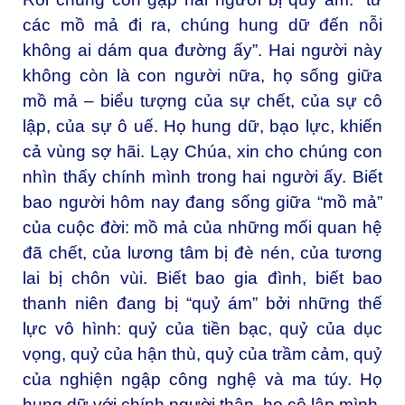
các mồ mả đi ra, chúng hung dữ đến nỗi
không ai dám qua đường ấy”. Hai người này
không còn là con người nữa, họ sống giữa
mồ mả – biểu tượng của sự chết, của sự cô
lập, của sự ô uế. Họ hung dữ, bạo lực, khiến
cả vùng sợ hãi. Lạy Chúa, xin cho chúng con
nhìn thấy chính mình trong hai người ấy. Biết
bao người hôm nay đang sống giữa “mồ mả”
của cuộc đời: mồ mả của những mối quan hệ
đã chết, của lương tâm bị đè nén, của tương
lai bị chôn vùi. Biết bao gia đình, biết bao
thanh niên đang bị “quỷ ám” bởi những thế
lực vô hình: quỷ của tiền bạc, quỷ của dục
vọng, quỷ của hận thù, quỷ của trầm cảm, quỷ
của nghiện ngập công nghệ và ma túy. Họ
hung dữ với chính người thân, họ cô lập mình,