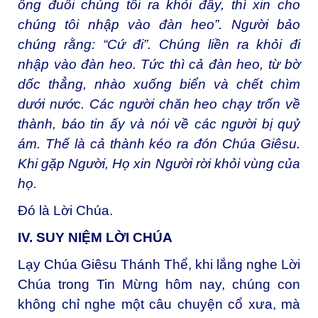
ông đuổi chúng tôi ra khỏi đây, thì xin cho
chúng tôi nhập vào đàn heo”. Người bảo
chúng rằng: “Cứ đi”. Chúng liền ra khỏi đi
nhập vào đàn heo. Tức thì cả đàn heo, từ bờ
dốc thẳng, nhào xuống biển và chết chìm
dưới nước. Các người chăn heo chạy trốn về
thành, báo tin ấy và nói về các người bị quỷ
ám. Thế là cả thành kéo ra đón Chúa Giêsu.
Khi gặp Người, Họ xin Người rời khỏi vùng của
họ.
Đó là Lời Chúa.
IV. SUY NIỆM LỜI CHÚA
Lạy Chúa Giêsu Thánh Thể, khi lắng nghe Lời
Chúa trong Tin Mừng hôm nay, chúng con
không chỉ nghe một câu chuyện cổ xưa, mà