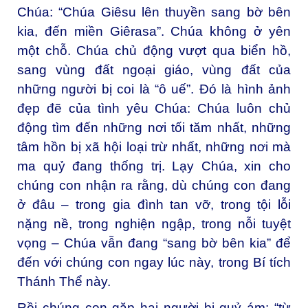
Chúa: “Chúa Giêsu lên thuyền sang bờ bên
kia, đến miền Giêrasa”. Chúa không ở yên
một chỗ. Chúa chủ động vượt qua biển hồ,
sang vùng đất ngoại giáo, vùng đất của
những người bị coi là “ô uế”. Đó là hình ảnh
đẹp đẽ của tình yêu Chúa: Chúa luôn chủ
động tìm đến những nơi tối tăm nhất, những
tâm hồn bị xã hội loại trừ nhất, những nơi mà
ma quỷ đang thống trị. Lạy Chúa, xin cho
chúng con nhận ra rằng, dù chúng con đang
ở đâu – trong gia đình tan vỡ, trong tội lỗi
nặng nề, trong nghiện ngập, trong nỗi tuyệt
vọng – Chúa vẫn đang “sang bờ bên kia” để
đến với chúng con ngay lúc này, trong Bí tích
Thánh Thể này.
Rồi chúng con gặp hai người bị quỷ ám: “từ