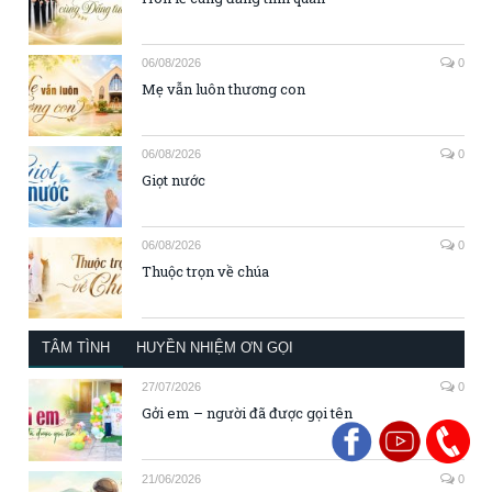
06/08/2026
0
Mẹ vẫn luôn thương con
06/08/2026
0
Giọt nước
06/08/2026
0
Thuộc trọn về chúa
TÂM TÌNH
HUYỀN NHIỆM ƠN GỌI
27/07/2026
0
Gởi em – người đã được gọi tên
21/06/2026
0