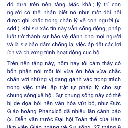
đó dựa trên nền tảng Mặc khải; lý trí con
người có thể nhận biết nó như một đòi hỏi
được ghi khắc trong chân lý về con người (x.
sđd
.). Khi sự xác tín này vẫn sống động, pháp
luật trở thành sự bảo vệ dành cho mọi người
và là sự bảo đảm chống lại việc áp đặt các lợi
ích và chương trình hoạt động cục bộ.
Trên nền tảng này, hôm nay tôi cảm thấy có
bổn phận nói một lời vừa ôn hòa vừa chắc
chắn với những vị đang gánh vác trọng trách
trong việc thiết lập trật tự pháp lý cho sự
chung sống xã hội. Sự chung sống này có thể
bị đe dọa bởi nền văn hóa vứt bỏ, như
Đức
Giáo hoàng Phanxicô
đã nhiều lần cảnh báo
(x.
Diễn văn trước Đại hội Toàn thể của Hàn
lâm viện Giáo hoàng về Sự sống
, 27 tháng 9