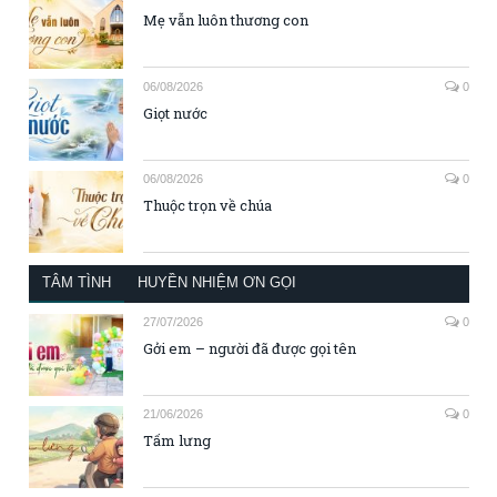
Mẹ vẫn luôn thương con
06/08/2026
0
Giọt nước
06/08/2026
0
Thuộc trọn về chúa
TÂM TÌNH
HUYỀN NHIỆM ƠN GỌI
27/07/2026
0
Gởi em – người đã được gọi tên
21/06/2026
0
Tấm lưng