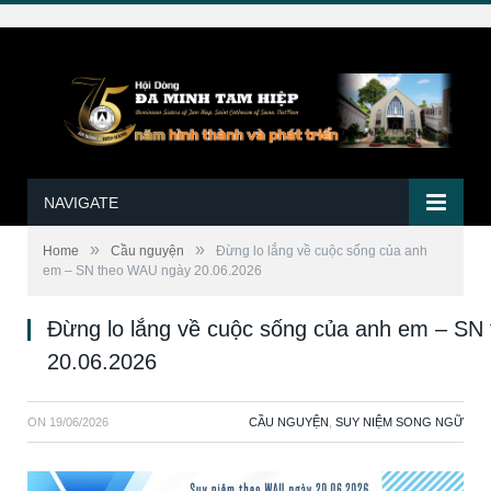
NAVIGATE
»
»
Home
Cầu nguyện
Đừng lo lắng về cuộc sống của anh
em – SN theo WAU ngày 20.06.2026
Đừng lo lắng về cuộc sống của anh em – SN
20.06.2026
ON
19/06/2026
CẦU NGUYỆN
,
SUY NIỆM SONG NGỮ