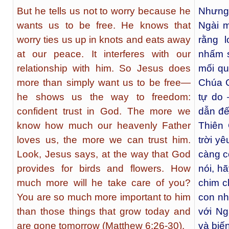
But he tells us not to worry because he
Nhưng 
wants us to be free. He knows that
Ngài m
worry ties us up in knots and eats away
rằng 
at our peace. It interferes with our
nhấm s
relationship with him. So Jesus does
mối qu
more than simply want us to be free—
Chúa G
he shows us the way to freedom:
tự do 
confident trust in God. The more we
dẫn đế
know how much our heavenly Father
Thiên 
loves us, the more we can trust him.
trời y
Look, Jesus says, at the way that God
càng c
provides for birds and flowers. How
nói, h
much more will he take care of you?
chim c
You are so much more important to him
con nh
than those things that grow today and
với N
are gone tomorrow (Matthew 6:26-30).
và biế