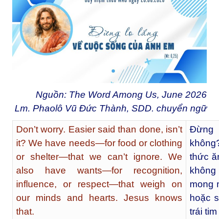
Nguồn: The Word Among Us, June 2026
Lm. Phaolô Vũ Đức Thành, SDD. chuyển ngữ
Don’t worry. Easier said than done, isn’t
Đừng 
it? We have needs—for food or clothing
không
or shelter—that we can’t ignore. We
thức ă
also have wants—for recognition,
không 
influence, or respect—that weigh on
mong 
our minds and hearts. Jesus knows
hoặc s
that.
trái ti