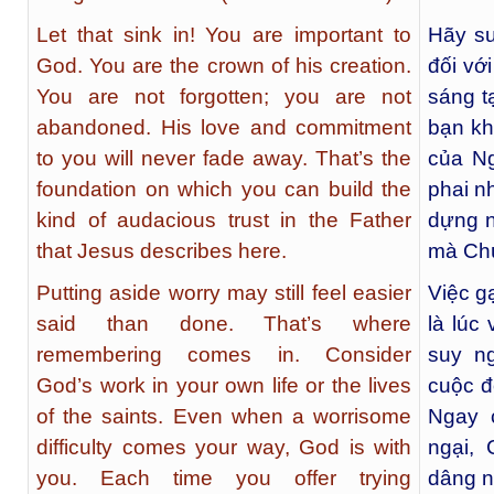
Let that sink in! You are important to
Hãy su
God. You are the crown of his creation.
đối vớ
You are not forgotten; you are not
sáng t
abandoned. His love and commitment
bạn kh
to you will never fade away. That’s the
của N
foundation on which you can build the
phai n
kind of audacious trust in the Father
dựng n
that Jesus describes here.
mà Chú
Putting aside worry may still feel easier
Việc g
said than done. That’s where
là lúc
remembering comes in. Consider
suy n
God’s work in your own life or the lives
cuộc đ
of the saints. Even when a worrisome
Ngay 
difficulty comes your way, God is with
ngại,
you. Each time you offer trying
dâng n