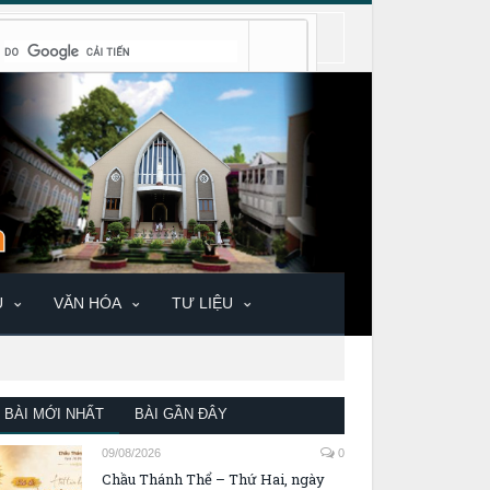
U
VĂN HÓA
TƯ LIỆU
BÀI MỚI NHẤT
BÀI GẦN ĐÂY
09/08/2026
0
Chầu Thánh Thể – Thứ Hai, ngày