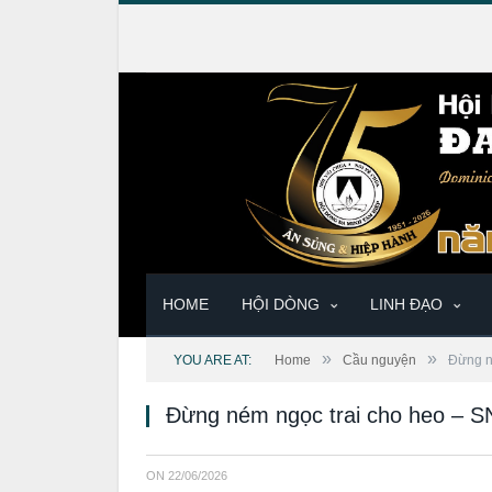
HOME
HỘI DÒNG
LINH ĐẠO
»
»
YOU ARE AT:
Home
Cầu nguyện
Đừng n
Đừng ném ngọc trai cho heo – S
ON
22/06/2026