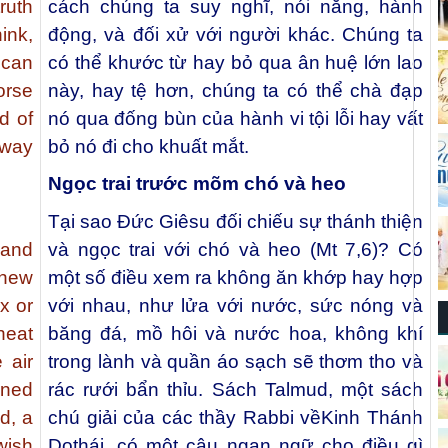
ruth
cách chúng ta suy nghĩ, nói năng, hành
ink,
động, và đối xử với người khác. Chúng ta
 can
có thể khước từ hay bỏ qua ân huệ lớn lao
worse
này, hay tệ hơn, chúng ta có thể chà đạp
d of
nó qua đống bùn của hành vi tội lỗi hay vất
away
bỏ nó đi cho khuất mắt.
Ngọc trai trước mõm chó và heo
Tại sao Đức Giêsu đối chiếu sự thánh thiện
 and
và ngọc trai với chó và heo (Mt 7,6)? Có
thew
một số điều xem ra không ăn khớp hay hợp
x or
với nhau, như lửa với nước, sức nóng và
heat
băng đá, mồ hôi và nước hoa, không khí
 air
trong lành và quần áo sạch sẽ thơm tho và
aned
rác rưới bẩn thỉu. Sách Talmud, một sách
d, a
chú giải của các thầy Rabbi vềKinh Thánh
wish
Dothái, có một câu ngạn ngữ cho điều gì