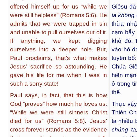
offered himself up for us “while we
Giêsu đã
were still helpless” (Romans 5:6). He
ta không 
admits that we were trapped in sin
thừa nhậ
and unable to pull ourselves out of it.
cạm bẫy t
If anything, we kept digging
khỏi đó. 
ourselves into a deeper hole. But,
vào hố đ
Paul proclaims, that’s what makes
tuyên bố:
Jesus’ sacrifice so astounding. He
Chúa Giê
gave his life for me when I was in
hiến mạng
such a sorry state!
ở trong t
thế.
Paul says, in fact, that this is how
God “proves” how much he loves us:
Thực vậy,
“While we were still sinners Christ
Thiên Ch
died for us” (Romans 5:8). Jesus’
ta nhiều 
cross forever stands as the evidence
chúng ta