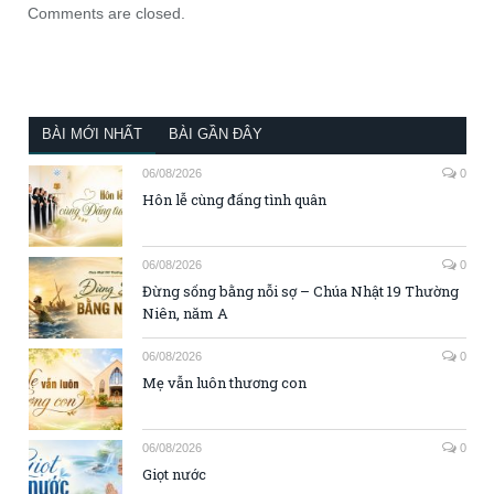
Comments are closed.
BÀI MỚI NHẤT
BÀI GẦN ĐÂY
06/08/2026
0
Hôn lễ cùng đấng tình quân
06/08/2026
0
Đừng sống bằng nỗi sợ – Chúa Nhật 19 Thường
Niên, năm A
06/08/2026
0
Mẹ vẫn luôn thương con
06/08/2026
0
Giọt nước