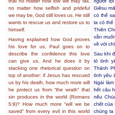
that no matter how low we may fall,
người tội
no matter how selfish and prideful
Giêsu mãi
we may be, God still loves us. He still
có thể sa
wants to rescue us and restore us to
ta có thể
himself.
Thiên Ch
vẫn muốn
Having explained how God proves
về với ch
his love for us, Paul goes on to
describe the confidence this love
Sau khi đ
can give us. And he does it by
tỏ tình 
stacking one rhetorical question on
Thánh Ph
top of another: if Jesus has rescued
tình yêu 
us by his death, how much more will
Ngài làm 
he protect us from “the wrath” that
hết câu h
sin produces in the world (Romans
nếu Chúa
5:9)? How much more “will we be
chết của
saved” from every evil in this world
chúng ta 