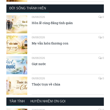
ĐỜI SỐNG THÁNH HIẾN
06/08/2026
0
Hôn lễ cùng đấng tình quân
06/08/2026
0
Mẹ vẫn luôn thương con
06/08/2026
0
Giọt nước
06/08/2026
0
Thuộc trọn về chúa
TÂM TÌNH
HUYỀN NHIỆM ƠN GỌI
27/07/2026
0