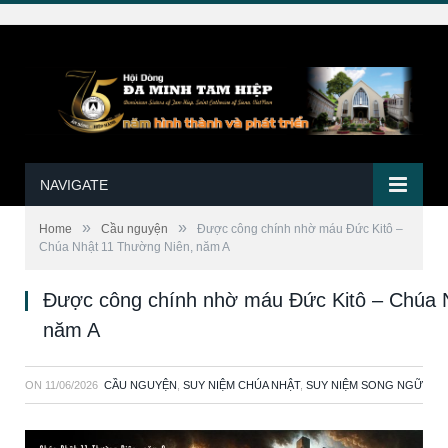
NAVIGATE
»
»
Home
Cầu nguyện
Được công chính nhờ máu Đức Kitô –
Chúa Nhật 11 Thường Niên, năm A
Được công chính nhờ máu Đức Kitô – Chúa 
năm A
ON
11/06/2026
CẦU NGUYỆN
,
SUY NIỆM CHÚA NHẬT
,
SUY NIỆM SONG NGỮ