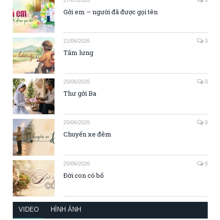
Gởi em – người đã được gọi tên
21/06/2026
0
Tấm lưng
20/06/2026
0
Thư gởi Ba
20/06/2026
0
Chuyến xe đêm
20/06/2026
0
Đời con có bố
VIDEO
HÌNH ẢNH