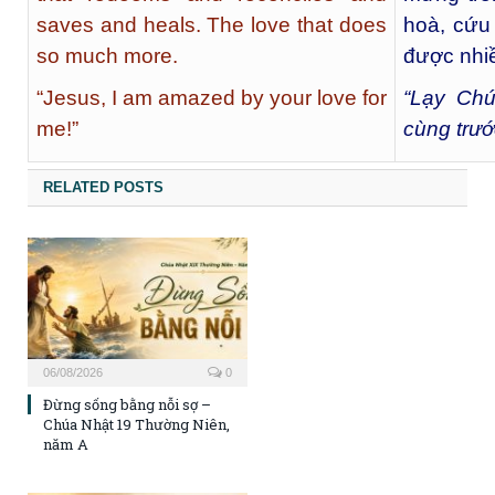
saves and heals. The love that does
hoà, cứu
so much more.
được nhi
“Jesus, I am amazed by your love for
“Lạy Ch
me!”
cùng trướ
RELATED POSTS
06/08/2026
0
Đừng sống bằng nỗi sợ –
Chúa Nhật 19 Thường Niên,
năm A