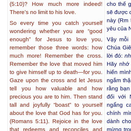
(5:10)? How much more indeed!
cho thế 
There’s no limit to his love.
sẽ được c
này (Rm 
So every time you catch yourself
yêu của N
wondering whether you are “good
enough” for Jesus to love you,
Vậy mỗi l
remember those three words: how
Chúa Giê
much more! Remember the cross.
lời đó:
nh
Remember the love that moved him
Hãy nhớ 
to give himself up to death—for you.
hiến mìn
Gaze upon the cross and let Jesus
ngắm thậ
tell you how valuable and how
rằng bạn 
precious you are to him. Then stand
đối với
tall and joyfully “boast” to yourself
ngẩng c
about the love that God has for you.
chính mì
(Romans 5:11). Rejoice in the love
dành cho
that redeems and reconciles and
mừng tro