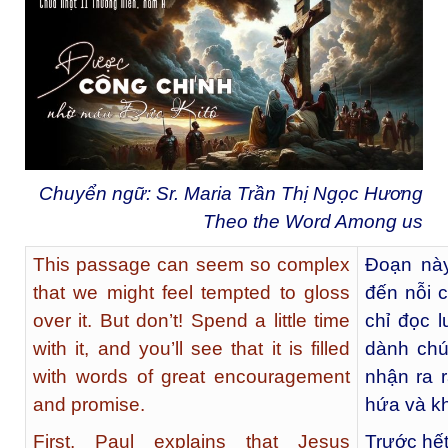
Chuyển ngữ: Sr. Maria Trần Thị Ngọc Hương
Theo the Word Among us
This passage can seem so complex
Đoạn nà
that we might feel tempted to gloss
đến nỗi 
over it. But don’t! Spend a little time
chỉ đọc 
with it, and you’ll see that it is filled
dành chú
with words of great encouragement
nhận ra 
and promise.
hứa và kh
First, Paul explains that Jesus
Trước hết