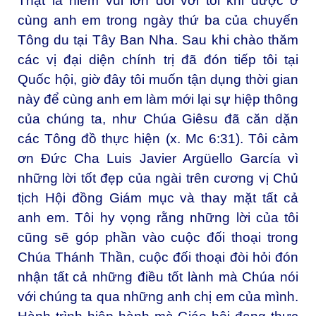
Thật là niềm vui lớn đối với tôi khi được ở
cùng anh em trong ngày thứ ba của chuyến
Tông du tại Tây Ban Nha. Sau khi chào thăm
các vị đại diện chính trị đã đón tiếp tôi tại
Quốc hội, giờ đây tôi muốn tận dụng thời gian
này để cùng anh em làm mới lại sự hiệp thông
của chúng ta, như Chúa Giêsu đã căn dặn
các Tông đồ thực hiện (x. Mc 6:31). Tôi cảm
ơn Đức Cha Luis Javier Argüello García vì
những lời tốt đẹp của ngài trên cương vị Chủ
tịch Hội đồng Giám mục và thay mặt tất cả
anh em. Tôi hy vọng rằng những lời của tôi
cũng sẽ góp phần vào cuộc đối thoại trong
Chúa Thánh Thần, cuộc đối thoại đòi hỏi đón
nhận tất cả những điều tốt lành mà Chúa nói
với chúng ta qua những anh chị em của mình.