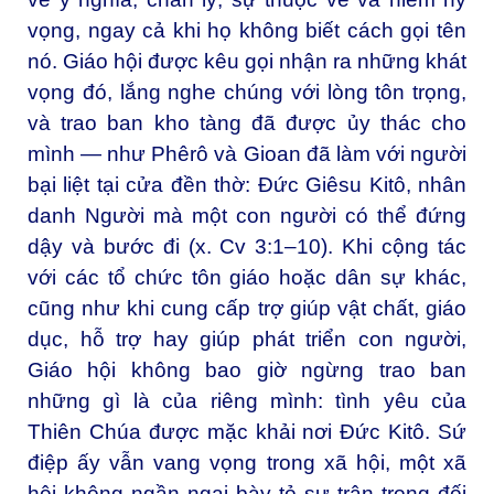
vọng, ngay cả khi họ không biết cách gọi tên
nó. Giáo hội được kêu gọi nhận ra những khát
vọng đó, lắng nghe chúng với lòng tôn trọng,
và trao ban kho tàng đã được ủy thác cho
mình — như Phêrô và Gioan đã làm với người
bại liệt tại cửa đền thờ: Đức Giêsu Kitô, nhân
danh Người mà một con người có thể đứng
dậy và bước đi (x. Cv 3:1–10). Khi cộng tác
với các tổ chức tôn giáo hoặc dân sự khác,
cũng như khi cung cấp trợ giúp vật chất, giáo
dục, hỗ trợ hay giúp phát triển con người,
Giáo hội không bao giờ ngừng trao ban
những gì là của riêng mình: tình yêu của
Thiên Chúa được mặc khải nơi Đức Kitô. Sứ
điệp ấy vẫn vang vọng trong xã hội, một xã
hội không ngần ngại bày tỏ sự trân trọng đối