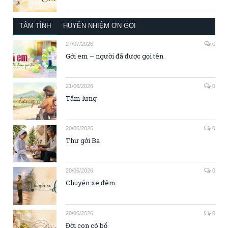
TÂM TÌNH
HUYỀN NHIỆM ƠN GỌI
27/07/2026
0
Gởi em – người đã được gọi tên
21/06/2026
0
Tấm lưng
20/06/2026
0
Thư gởi Ba
20/06/2026
0
Chuyến xe đêm
20/06/2026
0
Đời con có bố