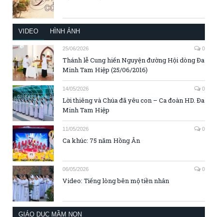
VIDEO
HÌNH ẢNH
25/06/2026
0
Thánh lễ Cung hiến Nguyện đường Hội dòng Đa
Minh Tam Hiệp (25/06/2016)
14/05/2026
0
Lời thiêng và Chúa đã yêu con – Ca đoàn HD. Đa
Minh Tam Hiệp
11/05/2026
0
Ca khúc: 75 năm Hồng Ân
06/05/2026
0
Video: Tiếng lòng bên mộ tiền nhân
GIÁO DỤC MẦM NON