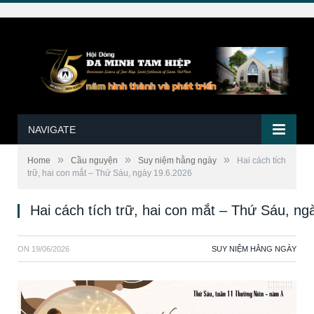
NAVIGATE
»
»
»
Home
Cầu nguyện
Suy niệm hằng ngày
Hai cách tích
trữ, hai con mắt – Thứ Sáu, ngày 19.6.2026
Hai cách tích trữ, hai con mắt – Thứ Sáu, ng
ON
19/06/2026
SUY NIỆM HẰNG NGÀY