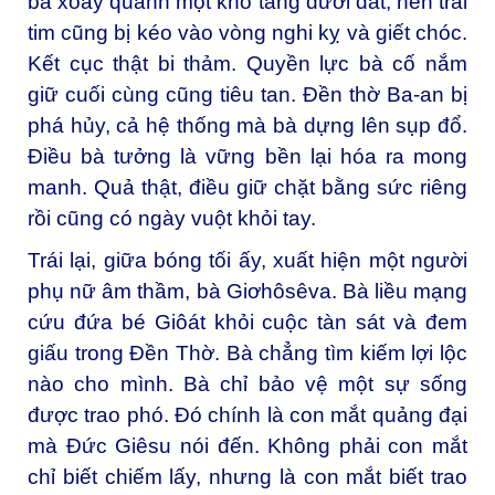
bà xoay quanh một kho tàng dưới đất, nên trái
tim cũng bị kéo vào vòng nghi kỵ và giết chóc.
Kết cục thật bi thảm. Quyền lực bà cố nắm
giữ cuối cùng cũng tiêu tan. Đền thờ Ba-an bị
phá hủy, cả hệ thống mà bà dựng lên sụp đổ.
Điều bà tưởng là vững bền lại hóa ra mong
manh. Quả thật, điều giữ chặt bằng sức riêng
rồi cũng có ngày vuột khỏi tay.
Trái lại, giữa bóng tối ấy, xuất hiện một người
phụ nữ âm thầm, bà Giơhôsêva. Bà liều mạng
cứu đứa bé Giôát khỏi cuộc tàn sát và đem
giấu trong Đền Thờ. Bà chẳng tìm kiếm lợi lộc
nào cho mình. Bà chỉ bảo vệ một sự sống
được trao phó. Đó chính là con mắt quảng đại
mà Đức Giêsu nói đến. Không phải con mắt
chỉ biết chiếm lấy, nhưng là con mắt biết trao