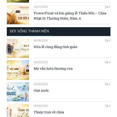
16/07/2026
0
PowerPoint và bài giảng lễ Thiếu Nhi – Chúa
Nhật 16 Thường Niên, Năm A
ĐỜI SỐNG THÁNH HIẾN
06/08/2026
0
Hôn lễ cùng đấng tình quân
06/08/2026
0
Mẹ vẫn luôn thương con
06/08/2026
0
Giọt nước
06/08/2026
0
Thuộc trọn về chúa