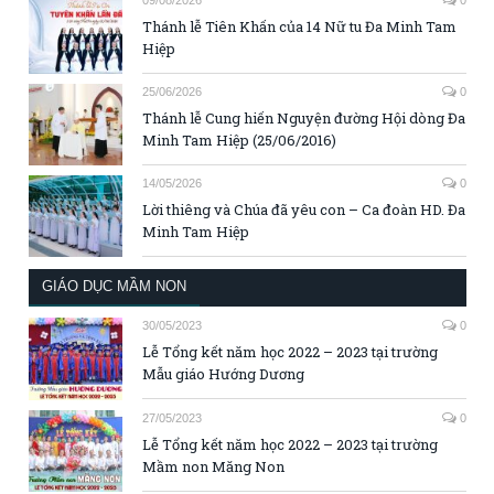
Thánh lễ Tiên Khấn của 14 Nữ tu Đa Minh Tam
Hiệp
25/06/2026
0
Thánh lễ Cung hiến Nguyện đường Hội dòng Đa
Minh Tam Hiệp (25/06/2016)
14/05/2026
0
Lời thiêng và Chúa đã yêu con – Ca đoàn HD. Đa
Minh Tam Hiệp
GIÁO DỤC MẦM NON
30/05/2023
0
Lễ Tổng kết năm học 2022 – 2023 tại trường
Mẫu giáo Hướng Dương
27/05/2023
0
Lễ Tổng kết năm học 2022 – 2023 tại trường
Mầm non Măng Non