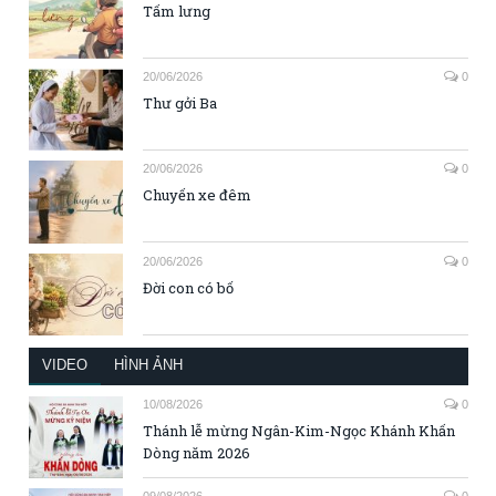
Tấm lưng
20/06/2026
0
Thư gởi Ba
20/06/2026
0
Chuyến xe đêm
20/06/2026
0
Đời con có bố
VIDEO
HÌNH ẢNH
10/08/2026
0
Thánh lễ mừng Ngân-Kim-Ngọc Khánh Khấn
Dòng năm 2026
09/08/2026
0