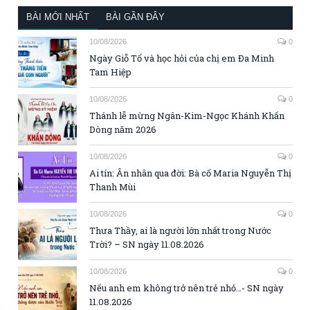
BÀI MỚI NHẤT
BÀI GẦN ĐÂY
10/08/2026
0
Ngày Giỗ Tổ và học hỏi của chị em Đa Minh
Tam Hiệp
10/08/2026
0
Thánh lễ mừng Ngân-Kim-Ngọc Khánh Khấn
Dòng năm 2026
10/08/2026
0
Ai tín: Ân nhân qua đời: Bà cố Maria Nguyễn Thị
Thanh Mùi
10/08/2026
0
Thưa Thầy, ai là người lớn nhất trong Nước
Trời? – SN ngày 11.08.2026
10/08/2026
0
Nếu anh em không trở nên trẻ nhỏ…- SN ngày
11.08.2026