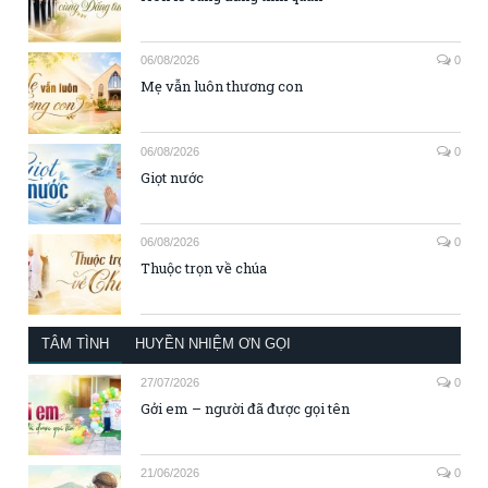
06/08/2026
0
Mẹ vẫn luôn thương con
06/08/2026
0
Giọt nước
06/08/2026
0
Thuộc trọn về chúa
TÂM TÌNH
HUYỀN NHIỆM ƠN GỌI
27/07/2026
0
Gởi em – người đã được gọi tên
21/06/2026
0