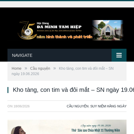
NAVIGATE
»
»
Home
Cầu nguyện
Kho tàng, con tim và đôi mắt – SN
ngày 19.06.2026
Kho tàng, con tim và đôi mắt – SN ngày 19.0
ON
18/06/2026
CẦU NGUYỆN
,
SUY NIỆM HẰNG NGÀY