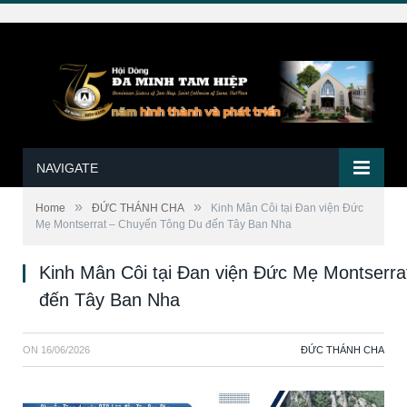
NAVIGATE
»
»
Home
ĐỨC THÁNH CHA
Kinh Mân Côi tại Đan viện Đức
Mẹ Montserrat – Chuyến Tông Du đến Tây Ban Nha
Kinh Mân Côi tại Đan viện Đức Mẹ Montserr
đến Tây Ban Nha
ON
16/06/2026
ĐỨC THÁNH CHA