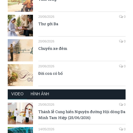
20/06/2026
0
Thư gởi Ba
20/06/2026
0
Chuyến xe đêm
20/06/2026
0
Đời con có bố
VIDEO
HÌNH ẢNH
25/06/2026
0
Thánh lễ Cung hiến Nguyện đường Hội dòng Đa
Minh Tam Hiệp (25/06/2016)
14/05/2026
0