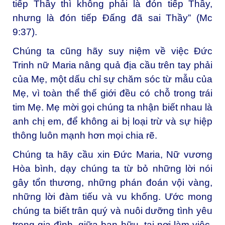
tiếp Thầy thì không phải là đón tiếp Thầy,
nhưng là đón tiếp Đấng đã sai Thầy” (Mc
9:37).
Chúng ta cũng hãy suy niệm về việc Đức
Trinh nữ Maria nâng quả địa cầu trên tay phải
của Mẹ, một dấu chỉ sự chăm sóc từ mẫu của
Mẹ, vì toàn thể thế giới đều có chỗ trong trái
tim Mẹ. Mẹ mời gọi chúng ta nhận biết nhau là
anh chị em, để không ai bị loại trừ và sự hiệp
thông luôn mạnh hơn mọi chia rẽ.
Chúng ta hãy cầu xin Đức Maria, Nữ vương
Hòa bình, dạy chúng ta từ bỏ những lời nói
gây tổn thương, những phán đoán vội vàng,
những lời đàm tiếu và vu khống. Ước mong
chúng ta biết trân quý và nuôi dưỡng tình yêu
trong gia đình, giữa bạn hữu, tại nơi làm việc,