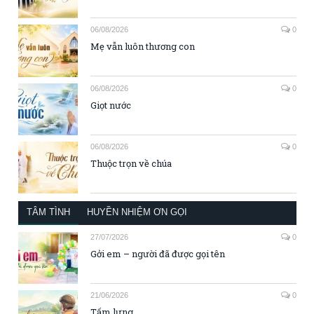
06/08/2026
0
Mẹ vẫn luôn thương con
06/08/2026
0
Giọt nước
06/08/2026
0
Thuộc trọn về chúa
TÂM TÌNH
HUYỀN NHIỆM ƠN GỌI
27/07/2026
0
Gởi em – người đã được gọi tên
21/06/2026
0
Tấm lưng