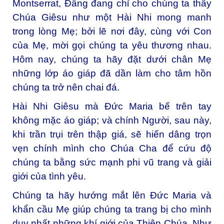
Montserrat, Đấng đang chỉ cho chúng ta thấy
Chúa Giêsu như một Hài Nhi mong manh
trong lòng Mẹ; bởi lẽ nơi đây, cùng với Con
của Mẹ, mời gọi chúng ta yêu thương nhau.
Hôm nay, chúng ta hãy đặt dưới chân Mẹ
những lớp áo giáp đã dần làm cho tâm hồn
chúng ta trở nên chai đá.
Hài Nhi Giêsu mà Đức Maria bế trên tay
không mặc áo giáp; và chính Người, sau này,
khi trần trụi trên thập giá, sẽ hiến dâng trọn
vẹn chính mình cho Chúa Cha để cứu độ
chúng ta bằng sức mạnh phi vũ trang và giải
giới của tình yêu.
Chúng ta hãy hướng mắt lên Đức Maria và
khẩn cầu Mẹ giúp chúng ta trang bị cho mình
duy nhất những khí giới của Thiên Chúa. Như