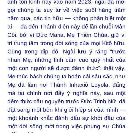
ảnh tôn kính này vào năm 2023, ngài đã mời
gọi chúng ta suy tư về việc suốt hàng trăm
năm qua, các tín hữu — không phân biệt một
ai — đã đến Thánh điện này để lần chuỗi Mân
Côi, bởi vì Đức Maria, Mẹ Thiên Chúa, giữ vị
trí trung tâm trong đời sống của mọi Kitô hữu.
Cũng trong dịp đó, Ngài lưu ý rằng “trước
nhan Mẹ, những tình cảm cao quý nhất của
một con người sẽ được đánh thức”; thật vậy,
Mẹ thúc bách chúng ta hoán cải sâu sắc, như
Mẹ đã làm nơi Thánh Inhaxiô Loyola, đấng
mà tại chính nơi đầy ý nghĩa này, sau một
đêm thức cầu nguyện trước Đức Trinh Nữ, đã
đặt sang một bên khí giới hiệp sĩ của mình —
một khoảnh khắc đánh dấu sự khởi đầu của
một đời sống mới trong việc phụng sự Chúa