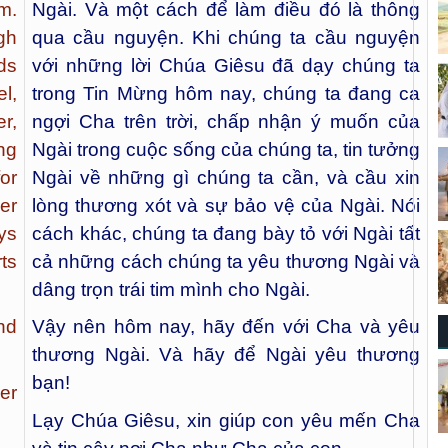
m.
Ngài. Và một cách để làm điều đó là thông
gh
qua cầu nguyện. Khi chúng ta cầu nguyện
ds
với những lời Chúa Giêsu đã dạy chúng ta
l,
trong Tin Mừng hôm nay, chúng ta đang ca
r,
ngợi Cha trên trời, chấp nhận ý muốn của
ing
Ngài trong cuộc sống của chúng ta, tin tưởng
or
Ngài về những gì chúng ta cần, và cầu xin
er
lòng thương xót và sự bảo vệ của Ngài. Nói
ys
cách khác, chúng ta đang bày tỏ với Ngài tất
ts
cả những cách chúng ta yêu thương Ngài và
dâng trọn trái tim mình cho Ngài.
nd
Vậy nên hôm nay, hãy đến với Cha và yêu
thương Ngài. Và hãy để Ngài yêu thương
bạn!
er
Lạy Chúa Giêsu, xin giúp con yêu mến Cha