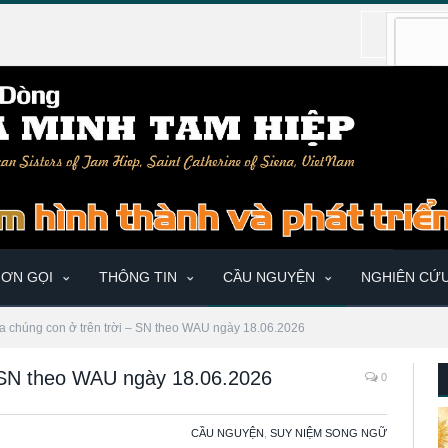
ƠN GỌI
THÔNG TIN
CẦU NGUYỆN
NGHIÊN CỨ
a chúng con ở trên trời – SN theo WAU ngày 18.06.2026
– SN theo WAU ngày 18.06.2026
0
CẦU NGUYỆN
,
SUY NIỆM SONG NGỮ