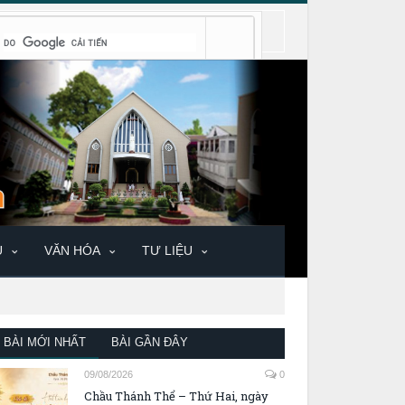
U
VĂN HÓA
TƯ LIỆU
BÀI MỚI NHẤT
BÀI GẦN ĐÂY
09/08/2026
0
Chầu Thánh Thể – Thứ Hai, ngày