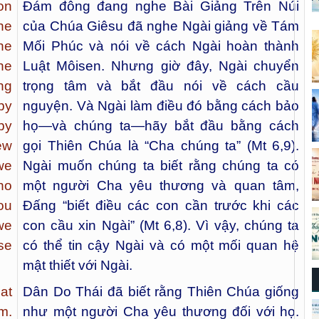
on
Đám đông đang nghe Bài Giảng Trên Núi
he
của Chúa Giêsu đã nghe Ngài giảng về Tám
he
Mối Phúc và nói về cách Ngài hoàn thành
he
Luật Môisen. Nhưng giờ đây, Ngài chuyển
ng
trọng tâm và bắt đầu nói về cách cầu
by
nguyện. Và Ngài làm điều đó bằng cách bảo
by
họ—và chúng ta—hãy bắt đầu bằng cách
ew
gọi Thiên Chúa là “Cha chúng ta” (Mt 6,9).
we
Ngài muốn chúng ta biết rằng chúng ta có
ho
một người Cha yêu thương và quan tâm,
ou
Đấng “biết điều các con cần trước khi các
we
con cầu xin Ngài” (Mt 6,8). Vì vậy, chúng ta
se
có thể tin cậy Ngài và có một mối quan hệ
mật thiết với Ngài.
at
Dân Do Thái đã biết rằng Thiên Chúa giống
m.
như một người Cha yêu thương đối với họ.