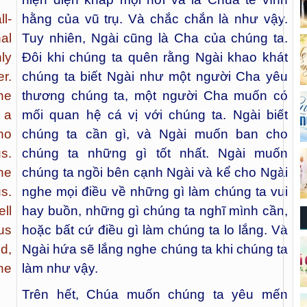
l-
hằng của vũ trụ. Và chắc chắn là như vậy.
al
Tuy nhiên, Ngài cũng là Cha của chúng ta.
ly
Đôi khi chúng ta quên rằng Ngài khao khát
r.
chúng ta biết Ngài như một người Cha yêu
he
thương chúng ta, một người Cha muốn có
 a
mối quan hệ cá vị với chúng ta. Ngài biết
ho
chúng ta cần gì, và Ngài muốn ban cho
s.
chúng ta những gì tốt nhất. Ngài muốn
he
chúng ta ngồi bên cạnh Ngài và kể cho Ngài
s.
nghe mọi điều về những gì làm chúng ta vui
ell
hay buồn, những gì chúng ta nghĩ mình cần,
us
hoặc bất cứ điều gì làm chúng ta lo lắng. Và
d,
Ngài hứa sẽ lắng nghe chúng ta khi chúng ta
he
làm như vậy.
Trên hết, Chúa muốn chúng ta yêu mến