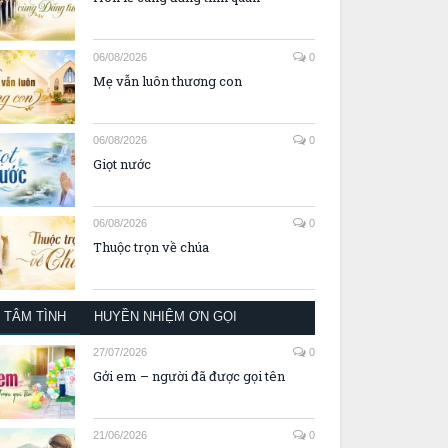
06/08/2026
0
Mẹ vẫn luôn thương con
06/08/2026
0
Giọt nước
06/08/2026
0
Thuộc trọn về chúa
TÂM TÌNH
HUYỀN NHIỆM ƠN GỌI
27/07/2026
0
Gởi em – người đã được gọi tên
21/06/2026
0