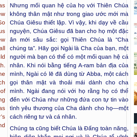
as
Nhưng mối quan hệ của họ với Thiên Chúa
ew
không thân mật như trong giao ước mới mà
So
Chúa Giêsu thiết lập. Vì vậy, khi dạy về cầu
us
nguyện, Chúa Giêsu đã ban cho họ một đặc
ew
ân mới sâu sắc: gọi Thiên Chúa là “Cha
ll
chúng ta”. Hãy gọi Ngài là Cha của bạn, một
ld
người mà bạn có thể có một mối quan hệ cá
h.
nhân. Khi nói bằng tiếng A-ram bản địa của
he
mình, Ngài có lẽ đã dùng từ Abba, một cách
ch
gọi thân mật và thoải mái dành cho cha
of
mình. Ngài đang nói với họ rằng họ có thể
ng
đến với Chúa như những đứa con tự tin vào
as
tình yêu thương của Cha dành cho họ—một
’s
cách riêng tư và cá nhân.
nd
Chúng ta cũng biết Chúa là Đấng toàn năng,
hiện diện khắp mọi nơi và là Chúa tể vĩnh