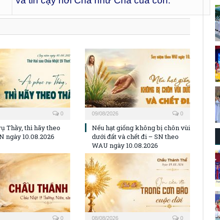
và tin cậy nơi Cha như Cha của con.
0
09/08/2026
0
ụ Thầy, thì hãy theo
Nếu hạt giống không bị chôn vùi
N ngày 10.08.2026
dưới đất và chết đi – SN theo
WAU ngày 10.08.2026
0
08/08/2026
0