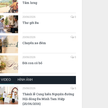
Tấm lưng
20/06/2026
0
Thư gởi Ba
20/06/2026
0
Chuyến xe đêm
20/06/2026
0
Đời con có bố
VIDEO
HÌNH ẢNH
25/06/2026
0
Thánh lễ Cung hiến Nguyện đường
Hội dòng Đa Minh Tam Hiệp
(25/06/2016)