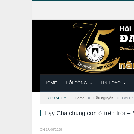
HOME
HỘI DÒNG
LINH ĐẠO
»
»
YOU ARE AT:
Home
Cầu nguyện
Lạy Ch
Lạy Cha chúng con ở trên trời 
ON
17/06/2026