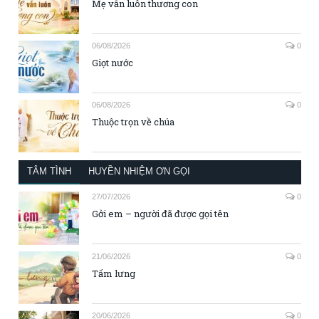
Mẹ vẫn luôn thương con
06/08/2026
0
Giọt nước
06/08/2026
0
Thuộc trọn về chúa
TÂM TÌNH
HUYỀN NHIỆM ƠN GỌI
27/07/2026
0
Gởi em – người đã được gọi tên
21/06/2026
0
Tấm lưng
20/06/2026
0