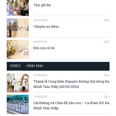
Thư gởi Ba
20/06/2026
0
Chuyến xe đêm
20/06/2026
0
Đời con có bố
VIDEO
HÌNH ẢNH
25/06/2026
0
Thánh lễ Cung hiến Nguyện đường Hội dòng Đa
Minh Tam Hiệp (25/06/2016)
14/05/2026
0
Lời thiêng và Chúa đã yêu con – Ca đoàn HD. Đa
Minh Tam Hiệp