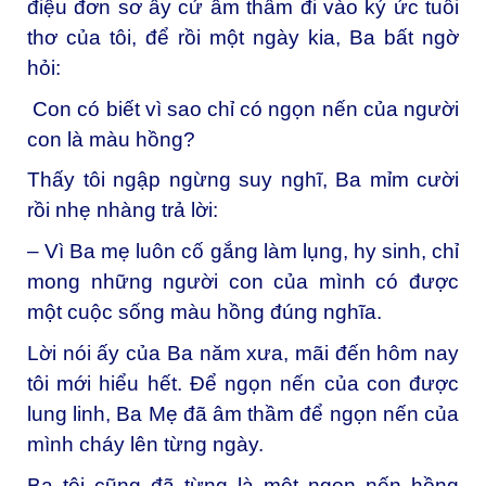
điệu đơn sơ ấy cứ âm thầm đi vào ký ức tuổi
thơ của tôi, để rồi một ngày kia, Ba bất ngờ
hỏi:
Con có biết vì sao chỉ có ngọn nến của người
con là màu hồng?
Thấy tôi ngập ngừng suy nghĩ, Ba mỉm cười
rồi nhẹ nhàng trả lời:
– Vì Ba mẹ luôn cố gắng làm lụng, hy sinh, chỉ
mong những người con của mình có được
một cuộc sống màu hồng đúng nghĩa.
Lời nói ấy của Ba năm xưa, mãi đến hôm nay
tôi mới hiểu hết. Để ngọn nến của con được
lung linh, Ba Mẹ đã âm thầm để ngọn nến của
mình cháy lên từng ngày.
Ba tôi cũng đã từng là một ngọn nến hồng