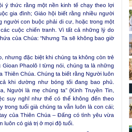
i ý thức rằng một nền kinh tế chạy theo lợi
c gia đình; Giáo hội biết rằng nhiều người
ng người con buộc phải di cư, hoặc trong một
các cuộc chiến tranh. Vì tất cả những lý do
i hứa của Chúa: “Nhưng Ta sẽ không bao giờ
ào, nhưng đặc biệt khi chúng ta không còn trẻ
Gioan Phaolô I từng nói, chúng ta là những
ủa Thiên Chúa. Chúng ta biết rằng Người luôn
 cả khi dường như bóng tối đang bao phủ.
a, Người là mẹ chúng ta” (Kinh Truyền Tin,
ệc suy nghĩ như thế có thể không đến theo
 trong tuổi già chúng ta vẫn luôn là con cái;
ng tay của Thiên Chúa – Đấng có tình yêu vừa
luôn có giá trị ở mọi độ tuổi.