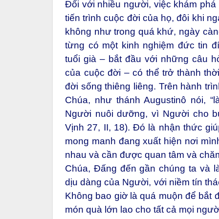
Đối với nhiều người, việc khám phá 
tiến trình cuộc đời của họ, đôi khi 
không như trong quá khứ, ngày càn
từng có một kinh nghiệm đức tin đ
tuổi già – bắt đầu với những câu h
của cuộc đời – có thể trở thành thờ
đời sống thiêng liêng. Trên hành trì
Chúa, như thánh Augustinô nói, “
Người nuôi dưỡng, vì Người cho b
Vịnh 27, II, 18). Đó là nhận thức g
mong manh đang xuất hiện nơi mình,
nhau và cần được quan tâm và chăm
Chúa, Đấng đến gần chúng ta và l
dịu dàng của Người, với niềm tín th
Không bao giờ là quá muộn để bắt đ
món quà lớn lao cho tất cả mọi ngườ