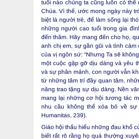
tuổi nào chúng ta cũng luôn có thể
Chúa. Vì thế, ước mong ngày này t
biệt là người trẻ, để làm sống lại t
những người cao tuổi trong gia đì
đến thăm. Hãy mang đến cho họ, qua
anh chị em, sự gần gũi và tình cảm
của vị ngôn sứ: “Nhưng Ta sẽ không 
một cuộc gặp gỡ dịu dàng và yêu t
và sự phân mảnh, con người vẫn kh
từ những tâm trí đầy quan tâm, nhữ
năng trao tặng sự dịu dàng. Nền văn
mang lại những cơ hội tương tác mới
nhu cầu không thể xóa bỏ về sự g
Humanitas, 239).
Giáo hội thấu hiểu những đau khổ củ
biết rất rõ rằng họ quá thường xuyê