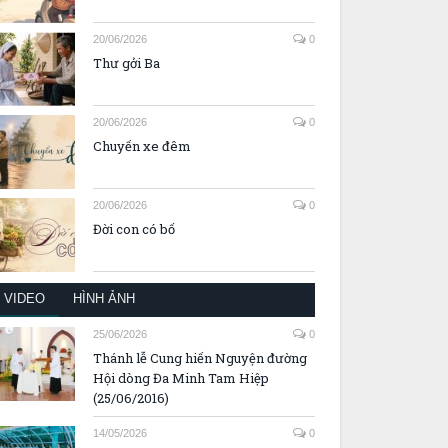
20/06/2026
0
Thư gởi Ba
20/06/2026
0
Chuyến xe đêm
20/06/2026
0
Đời con có bố
VIDEO
HÌNH ẢNH
25/06/2026
0
Thánh lễ Cung hiến Nguyện đường
Hội dòng Đa Minh Tam Hiệp
(25/06/2016)
14/05/2026
0