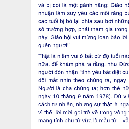
và bị coi là một gánh nặng; Giáo hộ
nhuận làm suy yếu các mối ràng buộ
cao tuổi bị bỏ lại phía sau bởi nhữ
số trường hợp, phải tham gia trong 
này, Giáo hội vui mừng loan báo lờ
quên ngươi!”
Thật là niềm vui ở bất cứ độ tuổi n
nữa, để khám phá ra rằng, như Đức 
người đón nhận “tình yêu bất diệt c
dõi mắt nhìn theo chúng ta, ngay
Người là cha chúng ta; hơn thế nữ
ngày 10 tháng 9 năm 1978). Dù vi
cách tự nhiên, nhưng sự thật là ngay
vì thế, lời mời gọi trở về trong vò
mang tính phụ tử vừa là mẫu tử – vẫn 