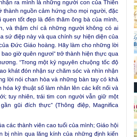
 nhận ra mình là những người con của Thiên
rở thành nguồn cảm hứng cho mọi người, đặc
hói quen tốt đẹp là đến thăm ông bà của mình,
nh, và thậm chí cả những người không có ai
 sứ điệp này và qua chính sự hiện diện của
 của Đức Giáo hoàng. Hãy làm cho những lời
bao giờ quên ngươi” trở thành hiện thực qua
hương. “Trong một kỷ nguyên chuộng tốc độ
ao khát đón nhận sự chăm sóc và nhìn nhận
ng lời nói chan hòa và những bàn tay có khả
 hóa kỹ thuật số làm nhân lên các kết nối và
; tuy nhiên, trái tim con người vẫn giữ một
ần gũi đích thực” (Thông điệp, Magnifica
a các thành viên cao tuổi của mình; Giáo hội
n bị nhìn qua lăng kính của những định kiến