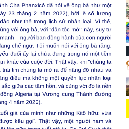
ánh Cha Phanxicô đã nói về ông bà như một
gày 23 tháng 2 năm 2022), bởi lẽ số lượng
ảo như thế trong lịch sử nhân loại. Vì thế,
ùng với ông bà, với “dân tộc mới” này, suy tư
g manh – người bạn đồng hành của con người
ang chế ngự. Tôi muốn nói với ông bà rằng:
u đuối ấy lại chứa đựng trong nó một tiềm
n khác của cuộc đời. Thật vậy, khi “chúng ta
trái tim chúng ta mở ra để nâng đỡ nhau và
ặng điều mà không một quyền lực nhân loại
 sắc giữa các tâm hồn, và cùng với đó là nền
 đồng Algeria tại Vương cung Thánh đường
háng 4 năm 2026).
tuổi già của mình như những Kitô hữu: vừa
được kêu gọi”. Thật vậy, một người nam và