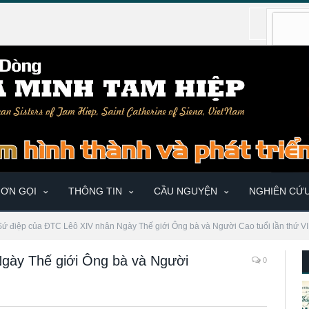
ƠN GỌI
THÔNG TIN
CẦU NGUYỆN
NGHIÊN CỨ
Sứ điệp của ĐTC Lêô XIV nhân Ngày Thế giới Ông bà và Người Cao tuổi lần thứ VI
gày Thế giới Ông bà và Người
0