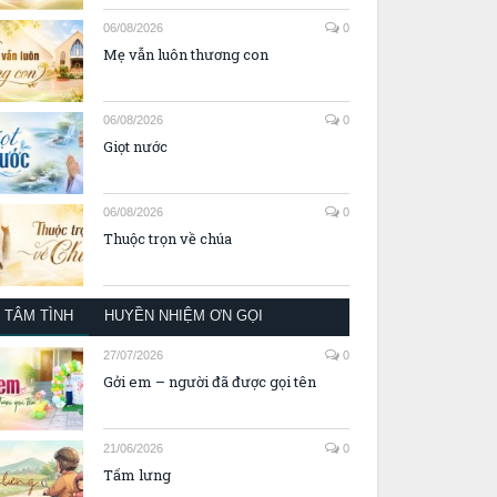
06/08/2026
0
Mẹ vẫn luôn thương con
06/08/2026
0
Giọt nước
06/08/2026
0
Thuộc trọn về chúa
TÂM TÌNH
HUYỀN NHIỆM ƠN GỌI
27/07/2026
0
Gởi em – người đã được gọi tên
21/06/2026
0
Tấm lưng