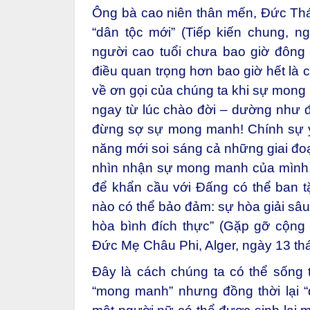
Ông bà cao niên thân mến, Đức Th
“dân tộc mới” (Tiếp kiến chung, n
người cao tuổi chưa bao giờ đông đ
điều quan trọng hơn bao giờ hết là c
về ơn gọi của chúng ta khi sự mon
ngay từ lúc chào đời – dường như đ
đừng sợ sự mong manh! Chính sự yế
năng mới soi sáng cả những giai đoạ
nhìn nhận sự mong manh của mình, 
để khẩn cầu với Đấng có thể ban t
nào có thể bảo đảm: sự hòa giải sâu
hòa bình đích thực” (Gặp gỡ cộng
Đức Mẹ Châu Phi, Alger, ngày 13 t
Đây là cách chúng ta có thể sống 
“mong manh” nhưng đồng thời lại “