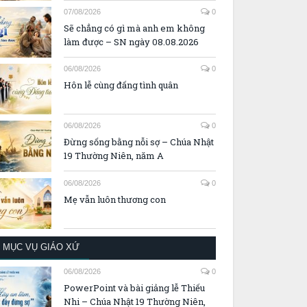
07/08/2026
0
Sẽ chẳng có gì mà anh em không
làm được – SN ngày 08.08.2026
06/08/2026
0
Hôn lễ cùng đấng tình quân
06/08/2026
0
Đừng sống bằng nỗi sợ – Chúa Nhật
19 Thường Niên, năm A
06/08/2026
0
Mẹ vẫn luôn thương con
MỤC VỤ GIÁO XỨ
06/08/2026
0
PowerPoint và bài giảng lễ Thiếu
Nhi – Chúa Nhật 19 Thường Niên,