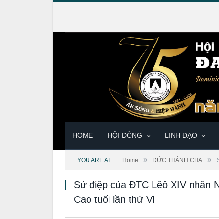
HOME
HỘI DÒNG
LINH ĐẠO
»
»
YOU ARE AT:
Home
ĐỨC THÁNH CHA
Sứ điệp của ĐTC Lêô XIV nhân N
Cao tuổi lần thứ VI