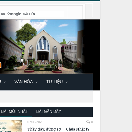
U
VĂN HÓA
TƯ LIỆU
BÀI MỚI NHẤT
BÀI GẦN ĐÂY
07/08/2026
0
Thầy đây, đừng sợ! – Chúa Nhật 19