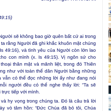
49:15)
gười sẽ không bao giờ quên bất cứ ai trong
 ta rằng Người đã ghi khắc khuôn mặt chúng
 Is 49:16), và tình yêu của Người còn lớn lao
ho con mình (x. Is 49:15). Vị ngôn sứ cho
thoại thân mật và mãnh liệt, trong đó Thiên
ũng như với toàn thể dân Người bằng những
a vẫn có thể đọc những lời ấy như đang nói
mỗi người đều có thể nghe thấy lời: “Ta sẽ
trực tiếp với mình.
và hy vọng trong chúng ta. Đó là câu trả lời
ày vò tâm hồn: “Đức Chúa đã bỏ tôi, Chúa