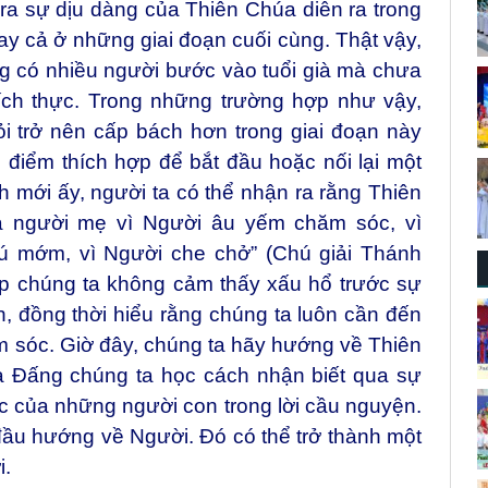
ra sự dịu dàng của Thiên Chúa diễn ra trong
ngay cả ở những giai đoạn cuối cùng. Thật vậy,
g có nhiều người bước vào tuổi già mà chưa
ích thực. Trong những trường hợp như vậy,
ỏi trở nên cấp bách hơn trong giai đoạn này
i điểm thích hợp để bắt đầu hoặc nối lại một
nh mới ấy, người ta có thể nhận ra rằng Thiên
là người mẹ vì Người âu yếm chăm sóc, vì
ú mớm, vì Người che chở” (Chú giải Thánh
iúp chúng ta không cảm thấy xấu hổ trước sự
 đồng thời hiểu rằng chúng ta luôn cần đến
 sóc. Giờ đây, chúng ta hãy hướng về Thiên
à Đấng chúng ta học cách nhận biết qua sự
ác của những người con trong lời cầu nguyện.
ầu hướng về Người. Đó có thể trở thành một
i.