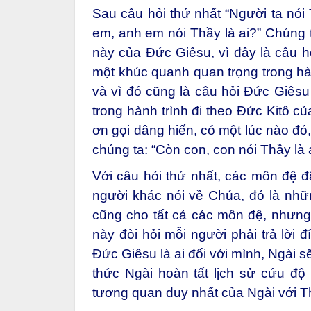
Sau câu hỏi thứ nhất “Người ta nói 
em, anh em nói Thầy là ai?” Chúng t
này của Đức Giêsu, vì đây là câu 
một khúc quanh quan trọng trong hà
và vì đó cũng là câu hỏi Đức Giêsu 
trong hành trình đi theo Đức Kitô củ
ơn gọi dâng hiến, có một lúc nào đó,
chúng ta: “Còn con, con nói Thầy là a
Với câu hỏi thứ nhất, các môn đệ đã 
người khác nói về Chúa, đó là nhữn
cũng cho tất cả các môn đệ, nhưng m
này đòi hỏi mỗi người phải trả lời 
Đức Giêsu là ai đối với mình, Ngài 
thức Ngài hoàn tất lịch sử cứu độ 
tương quan duy nhất của Ngài với T