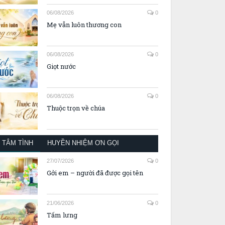
06/08/2026
0
Mẹ vẫn luôn thương con
06/08/2026
0
Giọt nước
06/08/2026
0
Thuộc trọn về chúa
TÂM TÌNH
HUYỀN NHIỆM ƠN GỌI
27/07/2026
0
Gởi em – người đã được gọi tên
21/06/2026
0
Tấm lưng