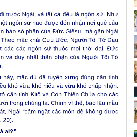
i trước Ngài, và tất cả đều là ngôn sứ. Như
 một ngôn sứ nào được đón nhận nơi quê của
an báo số phận của Đức Giêsu, mà gần Ngài
. Theo mặc khải Cựu Ước, Người Tôi Tớ Đau
t các các ngôn sứ thuộc mọi thời đại. Đức
ẹn và duy nhất thân phận của Người Tôi Tớ
.
u này, mặc dù đã tuyên xưng đúng căn tính
điều khó vừa khó hiểu và vừa khó chấp nhận,
tỏ căn tính Kitô và Con Thiên Chúa cho các
ười trong chúng ta. Chính vì thế, bao lâu mầu
ất, Ngài “cấm ngặt các môn đệ không được
. 20).
à ai?”