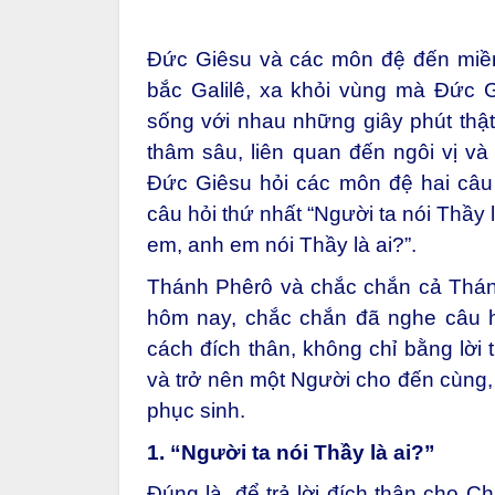
Đức Giêsu và các môn đệ đến miền 
bắc Galilê, xa khỏi vùng mà Đức G
sống với nhau những giây phút thật
thâm sâu, liên quan đến ngôi vị và 
Đức Giêsu hỏi các môn đệ hai câu 
câu hỏi thứ nhất “Người ta nói Thầy 
em, anh em nói Thầy là ai?”.
Thánh Phêrô và chắc chắn cả Thán
hôm nay, chắc chắn đã nghe câu hỏ
cách đích thân, không chỉ bằng lời
và trở nên một Người cho đến cùng,
phục sinh.
1. “Người ta nói Thầy là ai?”
Đúng là, để trả lời đích thân cho C