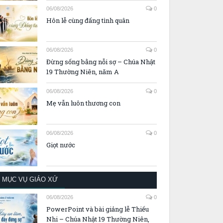
06/08/2026
0
Hôn lễ cùng đấng tình quân
06/08/2026
0
Đừng sống bằng nỗi sợ – Chúa Nhật
19 Thường Niên, năm A
06/08/2026
0
Mẹ vẫn luôn thương con
06/08/2026
0
Giọt nước
MỤC VỤ GIÁO XỨ
06/08/2026
0
PowerPoint và bài giảng lễ Thiếu
Nhi – Chúa Nhật 19 Thường Niên,