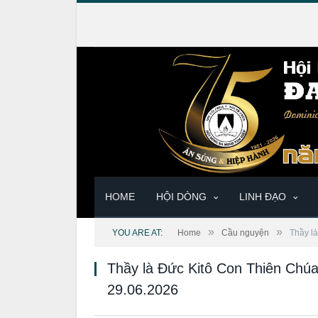
HOME
HỘI DÒNG
LINH ĐẠO
»
»
YOU ARE AT:
Home
Cầu nguyện
Thầy l
Thầy là Đức Kitô Con Thiên Chú
29.06.2026