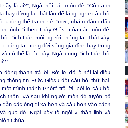
Thầy là ai?”, Ngài hỏi các môn đệ: “Còn anh
a hãy dừng lại thật lâu để lắng nghe câu hỏi
hỏi không thể tránh né được, nhằm đánh dấu
nh trình đi theo Thầy Giêsu của các môn đệ,
hỏi đích thân mỗi người chúng ta. Thật vậy,
a chúng ta, trong đời sống gia đình hay trong
 và có thể là lúc này, Ngài cũng đích thân hỏi
i?”.
đồng thanh trả lời. Bởi lẽ, đó là nói lại điều
g thông tin. Đức Giêsu đặt câu hỏi thứ hai,
ột mình thánh Phêrô trả lời, bởi lẽ câu hỏi
đích thân. Và sau khi người môn đệ tuyên bố
sẽ dẫn các ông đi xa hơn và sâu hơn vào cách
và qua đó, Ngài bày tỏ ngôi vị thần linh và
hiên Chúa: