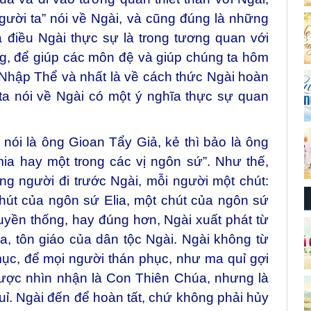
gười ta” nói về Ngài, và cũng đúng là những
à điều Ngài thực sự là trong tương quan với
g, để giúp các môn đệ và giúp chúng ta hôm
Nhập Thể và nhất là về cách thức Ngài hoàn
 ta nói về Ngài có một ý nghĩa thực sự quan
ì nói là ông Gioan Tẩy Giả, kẻ thì bảo là ông
mia hay một trong các vị ngôn sứ”. Như thế,
 người đi trước Ngài, mỗi người một chút:
hút của ngôn sứ Elia, một chút của ngôn sứ
uyền thống, hay đúng hơn, Ngài xuất phát từ
óa, tôn giáo của dân tộc Ngài. Ngài không từ
mục, để mọi người thán phục, như ma quỉ gợi
được nhìn nhận là Con Thiên Chúa, nhưng là
ỉ. Ngài đến để hoàn tất, chứ không phải hủy