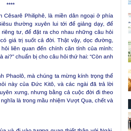
****
Cêsarê Philiphê, là miền dân ngoại ở phía
iêsu thường xuyên lui tới để giảng dạy, để
 riêng tư, để đặt ra cho nhau những câu hỏi
có giá trị suốt cả đời. Thật vậy, dọc đường,
hỏi liên quan đến chính căn tính của mình:
là ai?” chuẩn bị cho câu hỏi thứ hai: “Còn anh
h Phaolô, mà chúng ta mừng kính trọng thể
i này của Đức Kitô, và các ngài đã trả lời
 tuyên xưng, nhưng bằng cả cuộc đời đi theo
 nghĩa là trong mầu nhiệm Vượt Qua, chết và
húa và đi vào tương quan thiết thân với Ngài,