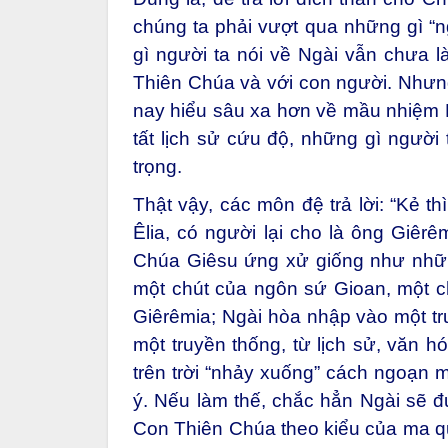
chúng ta phải vượt qua những gì “n
gì người ta nói về Ngài vẫn chưa l
Thiên Chúa và với con người. Nhưn
nay hiểu sâu xa hơn về mầu nhiệm 
tất lịch sử cứu độ, những gì người
trọng.
Thật vậy, các môn đệ trả lời: “Kẻ th
Êlia, có người lại cho là ông Giêrê
Chúa Giêsu ứng xử giống như những
một chút của ngôn sứ Gioan, một c
Giêrêmia; Ngài hòa nhập vào một tr
một truyền thống, từ lịch sử, văn h
trên trời “nhảy xuống” cách ngoạn 
ý. Nếu làm thế, chắc hẳn Ngài sẽ 
Con Thiên Chúa theo kiểu của ma qu