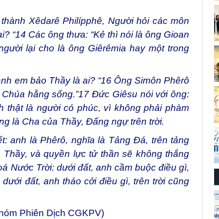
thành Xêdarê Philípphê, Người hỏi các môn
i? “
14
Các ông thưa: “Kẻ thì nói là ông Gioan
 người lại cho là ông Giêrêmia hay một trong
anh em bảo Thầy là ai? “
16
Ông Simôn Phêrô
n Chúa hằng sống.”
17
Đức Giêsu nói với ông:
 thật là người có phúc, vì không phải phàm
g là Cha của Thầy, Đấng ngự trên trời.
: anh là Phêrô, nghĩa là Tảng Đá, trên tảng
 Thầy, và quyền lực tử thần sẽ không thắng
á Nước Trời: dưới đất, anh cầm buộc điều gì,
dưới đất, anh tháo cởi điều gì, trên trời cũng
Nhóm Phiên Dịch CGKPV)