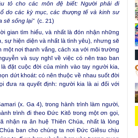
ầu tỏ cho các môn đệ biết: Người phải đi
hổ do các kỳ mục, các thượng tế và kinh sư
ba sẽ sống lại”
(c. 21)
ời gian tìm hiểu, và nhất là đón nhận những
, sự hiện diện và nhất là tình yêu), nhưng sẽ
ìm một nơi thanh vắng, cách xa với môi trường
nguyễn và suy nghĩ về việc có nên trao ban
là đặt cuộc đời của mình vào tay người kia,
ọn dứt khoát: có nên thuộc về nhau suốt đời
đưa ra quyết định: người kia là ai đối với
ari (x. Ga 4), trong hành trình làm người,
hành trình đi theo Đức Kitô trong một ơn gọi,
đã nhận ra ân huệ Thiên Chúa, nhất là lòng
 Chúa ban cho chúng ta nơi Đức Giêsu chịu