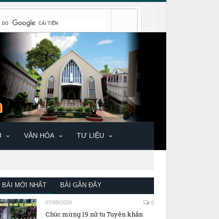
U
VĂN HÓA
TƯ LIỆU
BÀI MỚI NHẤT
BÀI GẦN ĐÂY
07/08/2026
0
Chúc mừng 19 nữ tu Tuyên khấn