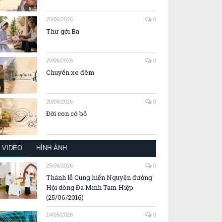
20/06/2026
0
Thư gởi Ba
20/06/2026
0
Chuyến xe đêm
20/06/2026
0
Đời con có bố
VIDEO
HÌNH ẢNH
25/06/2026
0
Thánh lễ Cung hiến Nguyện đường
Hội dòng Đa Minh Tam Hiệp
(25/06/2016)
14/05/2026
0