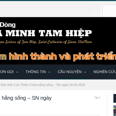
ƠN GỌI
THÔNG TIN
CẦU NGUYỆN
NGHIÊN CỨ
à Đức Kitô Con Thiên Chúa hằng sống – SN ngày 29.06.2026
a hằng sống – SN ngày
0