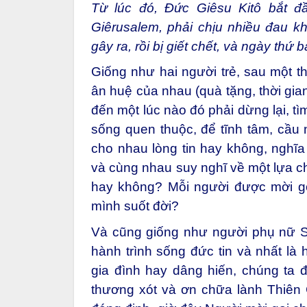
Từ lúc đó, Đức Giêsu Kitô bắt đ
Giêrusalem, phải chịu nhiều đau k
gây ra, rồi bị giết chết, và ngày thứ 
Giống như hai người trẻ, sau một th
ân huệ của nhau (quà tặng, thời gian
đến một lúc nào đó phải dừng lại, t
sống quen thuộc, để tĩnh tâm, cầu 
cho nhau lòng tin hay không, nghĩa 
và cùng nhau suy nghĩ về một lựa ch
hay không? Mỗi người được mời gọi 
mình suốt đời?
Và cũng giống như người phụ nữ Sam
hành trình sống đức tin và nhất là 
gia đình hay dâng hiến, chúng ta 
thương xót và ơn chữa lành Thiên