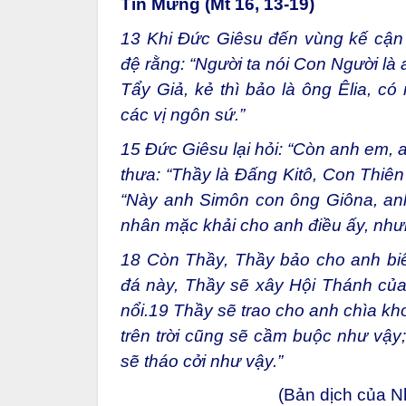
Tin Mừng (Mt 16, 13-19)
13
Khi Đức Giêsu đến vùng kế cận 
đệ rằng: “Người ta nói Con Người là a
Tẩy Giả, kẻ thì bảo là ông Êlia, có
các vị ngôn sứ.”
15
Đức Giêsu lại hỏi: “Còn anh em, 
thưa: “Thầy là Đấng Kitô, Con Thiê
“Này anh Simôn con ông Giôna, anh
nhân mặc khải cho anh điều ấy, nhưn
18
Còn Thầy, Thầy bảo cho anh biết
đá này, Thầy sẽ xây Hội Thánh của
nổi.
19
Thầy sẽ trao cho anh chìa kho
trên trời cũng sẽ cầm buộc như vậy; 
sẽ tháo cởi như vậy.”
(Bản dịch của 