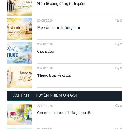
Hôn lễ cùng đấng tình quân
06/08/2026
0
Mẹ vẫn luôn thương con
06/08/2026
0
Giọt nước
06/08/2026
0
Thuộc trọn về chúa
TÂM TÌNH
HUYỀN NHIỆM ƠN GỌI
27/07/2026
0
Gởi em – người đã được gọi tên