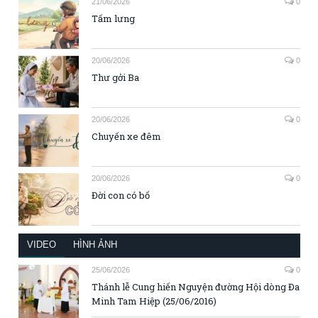
21/06/2026
0
Tấm lưng
20/06/2026
0
Thư gởi Ba
20/06/2026
0
Chuyến xe đêm
20/06/2026
0
Đời con có bố
VIDEO
HÌNH ẢNH
25/06/2026
0
Thánh lễ Cung hiến Nguyện đường Hội dòng Đa
Minh Tam Hiệp (25/06/2016)