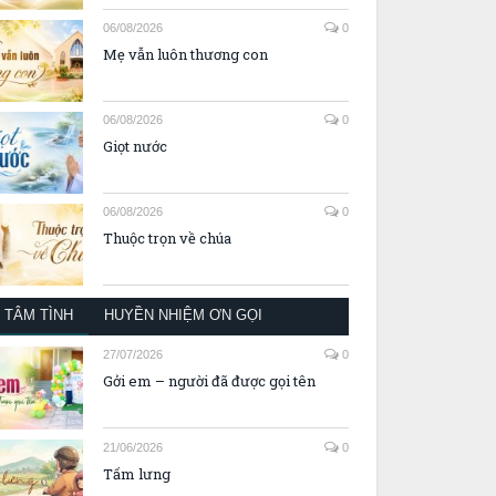
06/08/2026
0
Mẹ vẫn luôn thương con
06/08/2026
0
Giọt nước
06/08/2026
0
Thuộc trọn về chúa
TÂM TÌNH
HUYỀN NHIỆM ƠN GỌI
27/07/2026
0
Gởi em – người đã được gọi tên
21/06/2026
0
Tấm lưng