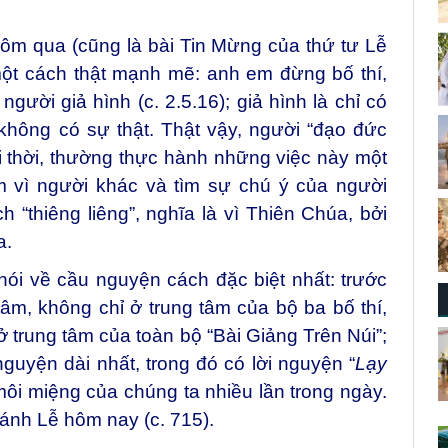
ôm qua (cũng là bài Tin Mừng của thứ tư Lễ
một cách thật mạnh mẽ: anh em đừng bố thí,
ời giả hình (c. 2.5.16); giả hình là chỉ có
 không có sự thật. Thật vậy, người “đạo đức
ọi thời, thường thực hành những việc này một
m vì người khác và tìm sự chú ý của người
 “thiêng liêng”, nghĩa là vì Thiên Chúa, bởi
a.
ói về cầu nguyện cách đặc biệt nhất: trước
 tâm, không chỉ ở trung tâm của bộ ba bố thí,
trung tâm của toàn bộ “Bài Giảng Trên Núi”;
guyện dài nhất, trong đó có lời nguyện “
Lạy
 môi miệng của chúng ta nhiều lần trong ngày.
ánh Lễ hôm nay (c. 715).