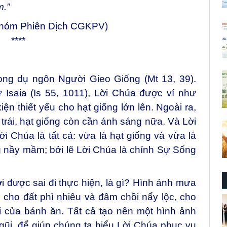
m.”
Nhóm Phiên Dịch CGKPV)
****
ong dụ ngôn Người Gieo Giống (Mt 13, 39).
 Isaia (Is 55, 1011), Lời Chúa được ví như
ện thiết yếu cho hạt giống lớn lên. Ngoài ra,
 trái, hạt giống còn cần ánh sáng nữa. Và Lời
 Chúa là tất cả: vừa là hạt giống và vừa là
ng nầy mầm; bởi lẽ Lời Chúa là chính Sự Sống
 được sai đi thực hiện, là gì? Hình ảnh mưa
àm cho đất phì nhiêu và đâm chồi nẩy lộc, cho
i của bánh ăn. Tất cả tạo nên một hình ảnh
 gũi, để giúp chúng ta hiểu Lời Chúa phục vụ