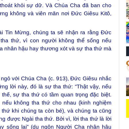
 thoát khỏi sự dữ. Và Chúa Cha đã ban cho
ưng không và viên mãn nơi Đức Giêsu Kitô,
ài Tin Mừng, chúng ta sẽ nhận ra rằng Đức
tha thứ, vì con người không thể sống nếu
ha nhân hậu hay thương xót và sự tha thứ mà
 ngỏ với Chúa Cha (c. 913), Đức Giêsu nhắc
g lời này, đó là sự tha thứ: “Thật vậy, nếu
thế, sự tha thứ có tầm quan trọng đặc biệt.
 nếu không tha thứ cho nhau (kinh nghiệm
thứ khi chúng ta còn bé), và chúng ta cũng
 được Ngài tha thứ. Bởi vì, lời tha thứ là lời
nay sống lại” (dụ ngôn Người Cha nhân hậu