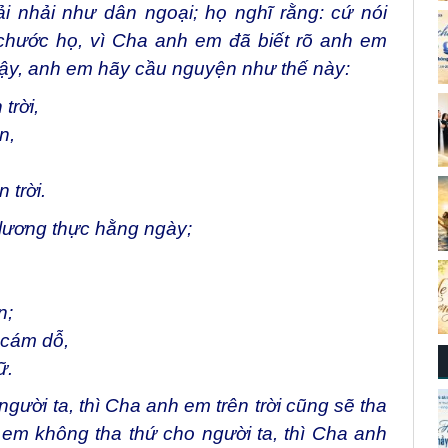
 nhải như dân ngoại; họ nghĩ rằng: cứ nói
hước họ, vì Cha anh em đã biết rõ anh em
y, anh em hãy cầu nguyện như thế này:
trời,
n,
 trời.
lương thực hằng ngày;
n;
 cám dỗ,
ữ.
gười ta, thì Cha anh em trên trời cũng sẽ tha
m không tha thứ cho người ta, thì Cha anh