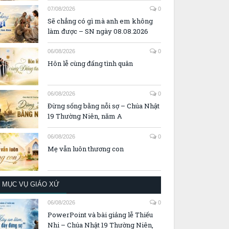
07/08/2026
0
Sẽ chẳng có gì mà anh em không
làm được – SN ngày 08.08.2026
06/08/2026
0
Hôn lễ cùng đấng tình quân
06/08/2026
0
Đừng sống bằng nỗi sợ – Chúa Nhật
19 Thường Niên, năm A
06/08/2026
0
Mẹ vẫn luôn thương con
MỤC VỤ GIÁO XỨ
06/08/2026
0
PowerPoint và bài giảng lễ Thiếu
Nhi – Chúa Nhật 19 Thường Niên,