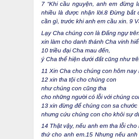
7
“Khi cầu nguyện, anh em đừng lải
nhiều là được nhận lời.
8
Đừng bắt c
cần gì, trước khi anh em cầu xin.
9
Vậ
Lạy Cha chúng con là Đấng ngự trên 
xin làm cho danh thánh Cha vinh hiể
10
triều đại Cha mau đến,
ý Cha thể hiện dưới đất cũng như trên
11
Xin Cha cho chúng con hôm nay 
12
xin tha tội cho chúng con
như chúng con cũng tha
cho những người có lỗi với chúng co
13
xin đừng để chúng con sa chước
nhưng cứu chúng con cho khỏi sự d
14
Thật vậy, nếu anh em tha lỗi cho n
thứ cho anh em.
15
Nhưng nếu anh e