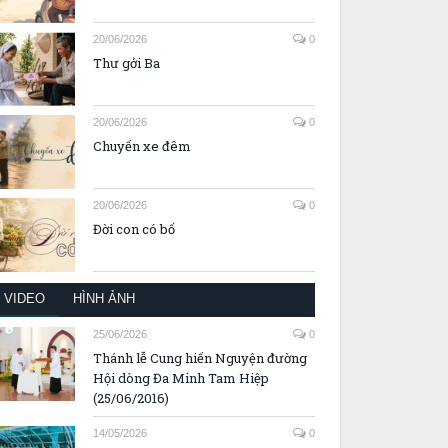
20/06/2026
0
Thư gởi Ba
20/06/2026
0
Chuyến xe đêm
20/06/2026
0
Đời con có bố
VIDEO
HÌNH ẢNH
25/06/2026
0
Thánh lễ Cung hiến Nguyện đường
Hội dòng Đa Minh Tam Hiệp
(25/06/2016)
14/05/2026
0