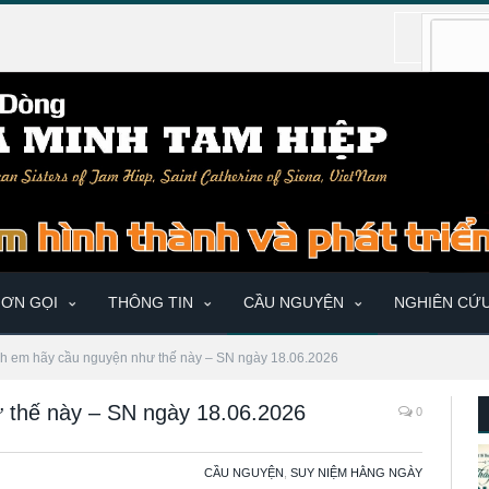
ƠN GỌI
THÔNG TIN
CẦU NGUYỆN
NGHIÊN CỨ
nh em hãy cầu nguyện như thế này – SN ngày 18.06.2026
 thế này – SN ngày 18.06.2026
0
CẦU NGUYỆN
,
SUY NIỆM HẰNG NGÀY