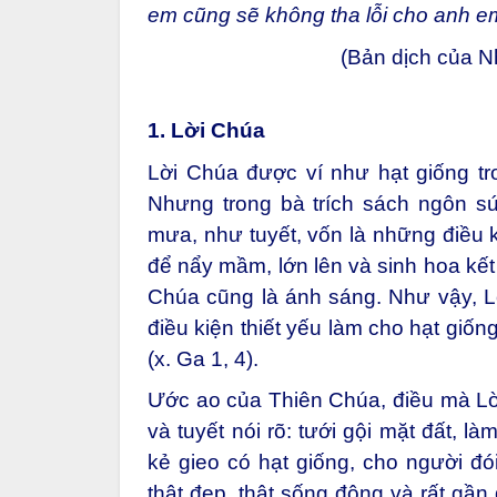
em cũng sẽ không tha lỗi cho anh e
(Bản dịch của 
1. Lời Chúa
Lời Chúa được ví như hạt giống tr
Nhưng trong bà trích sách ngôn sứ
mưa, như tuyết, vốn là những điều ki
để nẩy mầm, lớn lên và sinh hoa kết
Chúa cũng là ánh sáng. Như vậy, Lời
điều kiện thiết yếu làm cho hạt giố
(x. Ga 1, 4).
Ước ao của Thiên Chúa, điều mà Lời
và tuyết nói rõ: tưới gội mặt đất, l
kẻ gieo có hạt giống, cho người đó
thật đẹp, thật sống động và rất gần