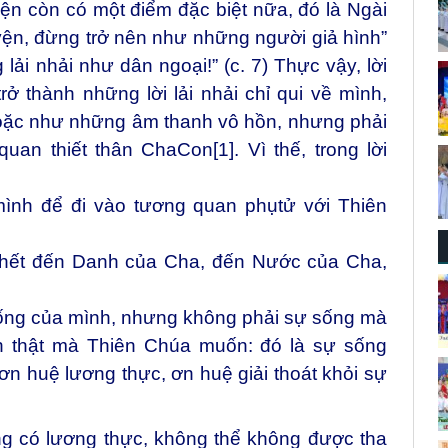
n còn có một điểm đặc biệt nữa, đó là Ngài
yện, đừng trở nên như những người giả hình”
lải nhải như dân ngoại!” (c. 7) Thực vậy, lời
 thành những lời lải nhải chỉ qui về mình,
oặc như những âm thanh vô hồn, nhưng phải
 quan thiết thân ChaCon
[1]
. Vì thế, trong lời
mình để đi vào tương quan phụtử với Thiên
 hết đến Danh của Cha, đến Nước của Cha,
ống của mình, nhưng không phải sự sống mà
h thật mà Thiên Chúa muốn: đó là sự sống
n huệ lương thực, ơn huệ giải thoát khỏi sự
g có lương thực, không thể không được tha