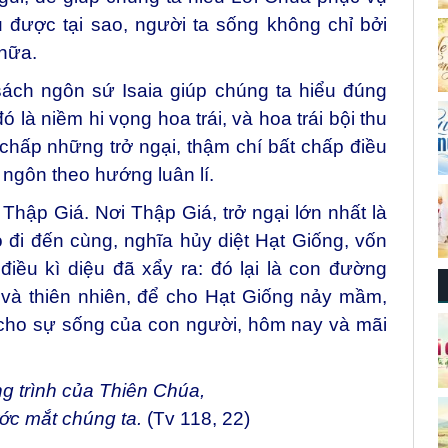
 được tại sao, người ta sống không chỉ bởi
nữa.
ách ngôn sứ Isaia giúp chúng ta hiểu đúng
là niềm hi vọng hoa trái, và hoa trái bội thu
 chấp những trở ngại, thậm chí bất chấp điều
ụ ngôn theo hướng luân lí.
ập Giá. Nơi Thập Giá, trở ngại lớn nhất là
 đi đến cùng, nghĩa hủy diệt Hạt Giống, vốn
iều kì diệu đã xẩy ra: đó lại là con đường
h và thiên nhiên, để cho Hạt Giống nảy mầm,
” cho sự sống của con người, hôm nay và mãi
ng trình của Thiên Chúa,
rước mắt chúng ta.
(Tv 118, 22)