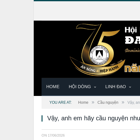
HOME
HỘI DÒNG
LINH ĐẠO
»
»
YOU ARE AT:
Home
Cầu nguyện
Vậy, a
Vậy, anh em hãy cầu nguyện như
ON
17/06/2026