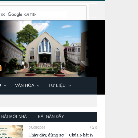
U
VĂN HÓA
TƯ LIỆU
BÀI MỚI NHẤT
BÀI GẦN ĐÂY
07/08/2026
0
Thầy đây, đừng sợ! – Chúa Nhật 19