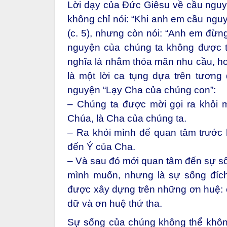
Lời dạy của Đức Giêsu về cầu nguyệ
không chỉ nói: “Khi anh em cầu ngu
(c. 5), nhưng còn nói: “Anh em đừng 
nguyện của chúng ta không được trở
nghĩa là nhằm thỏa mãn nhu cầu, h
là một lời ca tụng dựa trên tương
nguyện “Lạy Cha của chúng con”:
– Chúng ta được mời gọi ra khỏi 
Chúa, là Cha của chúng ta.
– Ra khỏi mình để quan tâm trước
đến Ý của Cha.
– Và sau đó mới quan tâm đến sự s
mình muốn, nhưng là sự sống đíc
được xây dựng trên những ơn huệ: ơ
dữ và ơn huệ thứ tha.
Sự sống của chúng không thể khôn