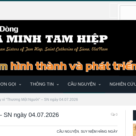
ƠN GỌI
THÔNG TIN
CẦU NGUYỆN
NGHIÊN CỨ
y vì “Thương Một Người” – SN ngày 04.07.2026
– SN ngày 04.07.2026
0
CẦU NGUYỆN
,
SUY NIỆM HẰNG NGÀY