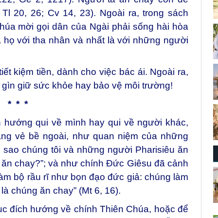
Tl 20, 26; Cv 14, 23). Ngoài ra, trong sách
Chúa mời gọi dân của Ngài phải sống hài hòa
 họ với tha nhân và nhất là với những người
ết kiệm tiền, dành cho việc bác ái. Ngoài ra,
 gìn giữ sức khỏe hay bảo vệ môi trường!
* * *
h hướng qui về mình hay qui về người khác,
dáng vẻ bề ngoài, như quan niệm của những
 sao chúng tôi và những người Pharisiêu ăn
 ăn chay?”; và như chính Đức Giêsu đã cảnh
àm bộ rầu rĩ như bọn đạo đức giả: chúng làm
 là chúng ăn chay” (Mt 6, 16).
mục đích hướng về chính Thiên Chúa, hoặc để