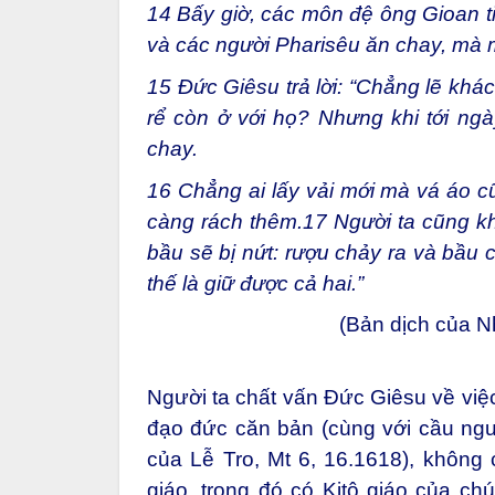
14
Bấy giờ, các môn đệ ông Gioan tiế
và các người Pharisêu ăn chay, mà 
15
Đức Giêsu trả lời: “Chẳng lẽ khách
rể còn ở với họ? Nhưng khi tới ngà
chay.
16
Chẳng ai lấy vải mới mà vá áo cũ,
càng rách thêm.
17
Người ta cũng kh
bầu sẽ bị nứt: rượu chảy ra và bầu 
thế là giữ được cả hai.”
(Bản dịch của 
Người ta chất vấn Đức Giêsu về việc
đạo đức căn bản (cùng với cầu ngu
của Lễ Tro, Mt 6, 16.1618), không 
giáo, trong đó có Kitô giáo của ch