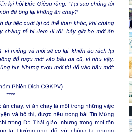
n lại hỏi Đức Giêsu rằng: “Tại sao chúng tôi
môn đệ ông lại không ăn chay? “
 dự tiệc cưới lại có thể than khóc, khi chàng
y chàng rể bị đem đi rồi, bấy giờ họ mới ăn
 vì miếng vá mới sẽ co lại, khiến áo rách lại
ông đổ rượu mới vào bầu da cũ, vì như vậy,
cũng hư. Nhưng rượu mới thì đổ vào bầu mới:
Nhóm Phiên Dịch CGKPV)
****
 ăn chay, vì ăn chay là một trong những việc
yện và bố thí, được nêu trong bài Tin Mừng
chỉ trong Do Thái giáo, nhưng trong mọi tôn
úng ta. Dường như, đối với chúng ta, những