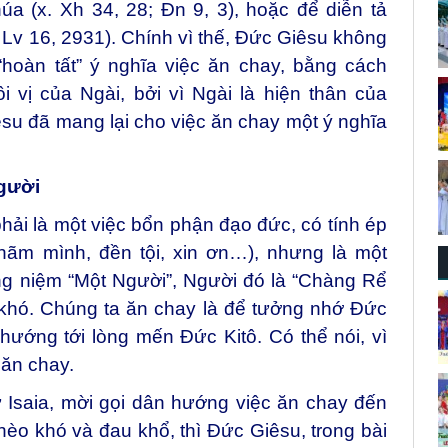
a (x. Xh 34, 28; Đn 9, 3), hoặc để diễn tả
Lv 16, 2931). Chính vì thế, Đức Giêsu không
hoàn tất” ý nghĩa việc ăn chay, bằng cách
 vị của Ngài, bởi vì Ngài là hiện thân của
su đã mang lại cho việc ăn chay một ý nghĩa
Người
hải là một việc bổn phận đạo đức, có tính ép
hãm mình, đền tội, xin ơn…), nhưng là một
ng niệm “Một Người”, Người đó là “Chàng Rể
g khó. Chúng ta ăn chay là để tưởng nhớ Đức
hướng tới lòng mến Đức Kitô. Có thể nói, vì
ăn chay.
Isaia, mời gọi dân hướng việc ăn chay đến
èo khó và đau khổ, thì Đức Giêsu, trong bài