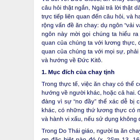
câu hỏi thật ngắn, Ngài trả lời thật d
trực tiếp liên quan đến câu hỏi, và
rộng vấn đề ăn chay: dụ ngôn “vải v
ngôn này mời gọi chúng ta hiểu ra 
quan của chúng ta với lương thực, 
quan của chúng ta với mọi sự, phải 
và hướng về Đức Kitô.
1. Mục đích của chay tịnh
Trong thực tế, việc ăn chay có thể 
hướng về người khác, hoặc cả hai. 
đàng vì sự “no đầy” thể xác dễ bị 
khác, có những thứ lương thực có n
và hành vi xấu, nếu sử dụng không 
Trong Do Thái giáo, người ta ăn cha
ơn đặc biệt nào đó (x. 2Sm 13, 16