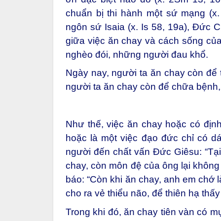
chuẩn bị thi hành một sứ mạng (x. 
ngôn sứ Isaia (x. Is 58, 19a), Đức 
giữa việc ăn chay và cách sống của
nghèo đói, những người đau khổ.
Ngày nay, người ta ăn chay còn để ti
người ta ăn chay còn để chữa bệnh,
Như thế, việc ăn chay hoặc có địn
hoặc là một việc đạo đức chỉ có 
người đến chất vấn Đức Giêsu: “Tại
chay, còn môn đệ của ông lại không
báo: “Còn khi ăn chay, anh em chớ l
cho ra vẻ thiểu não, để thiên hạ thấy
Trong khi đó, ăn chay tiên vàn có 