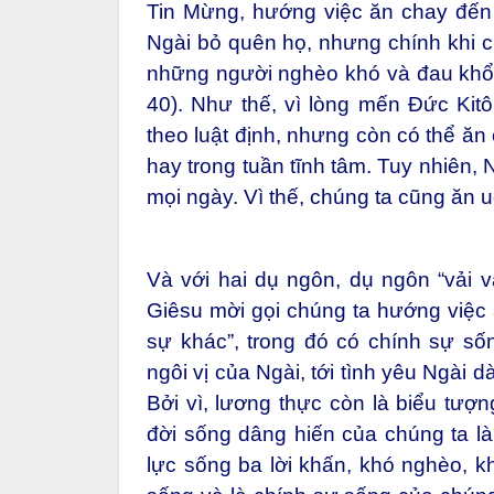
Tin Mừng, hướng việc ăn chay đến 
Ngài bỏ quên họ, nhưng chính khi 
những người nghèo khó và đau khổ, 
40). Như thế, vì lòng mến Đức Kit
theo luật định, nhưng còn có thể ăn
hay trong tuần tĩnh tâm. Tuy nhiên,
mọi ngày. Vì thế, chúng ta cũng ăn u
Và với hai dụ ngôn, dụ ngôn “vải 
Giêsu mời gọi chúng ta hướng việc 
sự khác”, trong đó có chính sự sốn
ngôi vị của Ngài, tới tình yêu Ngài
Bởi vì, lương thực còn là biểu tượn
đời sống dâng hiến của chúng ta là
lực sống ba lời khấn, khó nghèo, kh